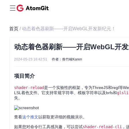
首页
/ 动态着色器刷新——开启WebGL开发新纪元！
动态着色器刷新——开启WebGL开
2024-05-23 16:42:51
作者：咎竹峻Karen
项目简介
shader-reload
是一个实验性的框架，专为ThreeJS和reg
LSL着色文件。它支持常规字符串、模板字符串以及brfs和
glsli
失。
查看
这个推文
以获取更详细的视频演示。
如果您对命令行工具感兴趣，可以尝试
shader-reload-cli
，