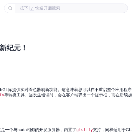
按下
快速开启搜索
/
发新纪元！
l等WebGL库提供实时着色器刷新功能。这意味着您可以在不重启整个应用程
fy
等转换工具。当发生错误时，会在客户端弹出一个提示框，而在后续加
这是一个与budo相似的开发服务器，内置了
glslify
支持，同样适用于GL