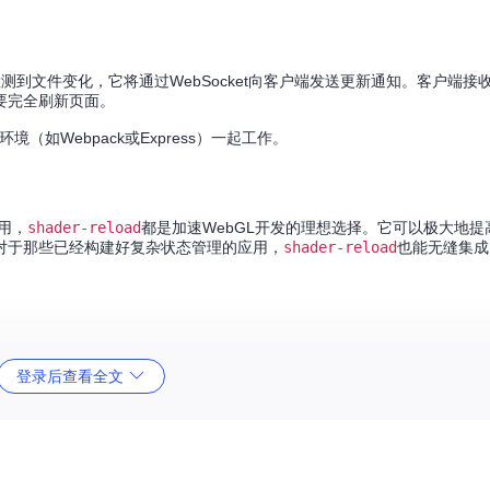
旦检测到文件变化，它将通过WebSocket向客户端发送更新通知。客户端
要完全刷新页面。
如Webpack或Express）一起工作。
用，
shader-reload
都是加速WebGL开发的理想选择。它可以极大地提
对于那些已经构建好复杂状态管理的应用，
shader-reload
也能无缝集成
登录后查看全文
使用，简化开发流程。
误。
色器的变更响应。