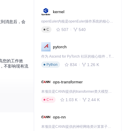
kernel
接收到消息后，会
openEuler内核是openEuler操作系统的核心，既是系统性能与稳定性的基石，也是连接处理器、设备与服务的桥梁。
507
540
C
pytorch
作为 Ascend for PyTorch 社区的核心组件，TorchNPU 是昇腾专为 PyTorch 打造的深度学习适配插件，使 PyTorch 框架能够直接调用昇腾 NPU，为开发者提供昇腾 AI 处理器的超强算力。
高您的工作效
834
1.26 K
Python
，不影响现有流
ops-transformer
本项目是CANN提供的transformer类大模型算子库，实现网络在NPU上加速计算。
1.03 K
2.44 K
C++
ops-nn
本项目是CANN提供的神经网络类计算算子库，实现网络在NPU上加速计算。