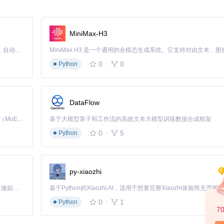
MiniMax-H3
Claude Code 的开源替代方案。连接任意大模型，编辑代码，运行命令，自动验证 — 全自动执行。用 Rust 构建，极致性能。 ｜ An open-source alternative to Claude Code. Connect any LLM, edit code, run commands, and verify changes — autonomously. Built in Rust for speed. Get Started
0
0
Python
DataFlow
Kimi K3 是Kimi能力最强的模型：这是一个拥有 2.8 万亿参数的混合专家（MoE）模型，具备原生视觉理解能力，并支持 100 万 token 的上下文窗口。
基于大模型算子和工作流的高效文本大模型训练数据合成框架
0
5
Python
的工作效率。立即加入并体验无间断的着色器编程之旅吧！
py-xiaozhi
「源启盛夏」暑期校园开发者成长计划旨在激活校园开源力量，通过积分激励、认证扶持、资源倾斜等形式，引导高校组织和开发者完成「入驻 — 建项目 — 做贡献 — 获认证 — 得资源」的完整闭环。无论你是想带领社团入驻平台的组织者，还是希望用代码贡献证明自己的开发者，都能在这里找到属于你的成长路径。
0
1
Python
7