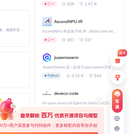
838
1.67 K
C++
AscendNPU-IR
MiniMax H3 是一个通用的全模态生成系统。它支持对由文本、图像、视频和音频组成的多模态上下文进行统一理解，并能生成分辨率高达 2K、时长可达 15 秒的带原生立体声音频的视频。得益于面向任务泛化的系统设计，H3 在预训练阶段就已具备广泛的多模态上下文理解与生成能力，能够出色地执行复杂的多模态指令。
AscendNPU-IR是基于MLIR（Multi-Level Intermediate Representation）构建的，面向昇腾亲和算子编译时使用的中间表示，提供昇腾完备表达能力，通过编译优化提升昇腾AI处理器计算效率，支持通过生态框架使能昇腾AI处理器与深度调优
497
337
C++
邀请
jiuwenswarm
JiuwenSwarm 是一款基于openJiuwen开发的智能AI Agent，它能够将大语言模型的强大能力，通过你日常使用的各类通讯应用，直接延伸至你的指尖。
3.15 K
844
Python
deveco-code
客
An open-source AI Agent for HarmonyOS applcation development.
服
459
137
TypeScript
基于Python的Xiaozhi AI，适用于想要完整Xiaozhi体验而无需拥有专用硬件的用户。
00万+用户深度参与代码创作，更多精彩内容等你共创
cann-learning-hub