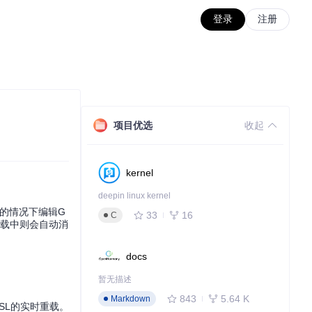
登录
注册
项目优选
收起
kernel
deepin linux kernel
序的情况下编辑G
33
16
C
载中则会自动消
docs
暂无描述
843
5.64 K
Markdown
SL的实时重载。