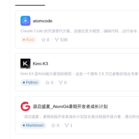
快速上手
只需几步，即可开始使用
shader-reload
：
atomcode
安装
shader-reload-cli
：
0
538
Rust
创建简单的
index.js
脚本和
foo.shader.js
着色器模块。
Kimi-K3
使用
shader-reload-cli
启动开发服务器：
0
0
Python
现在，您可以愉快地编辑
foo.shader.js
并实时查看效果了！
shader-reload
是一个强大的工具，旨在提升WebGL开发者
源启盛夏_AtomGit暑期开发者成长计划
0
1
Markdown