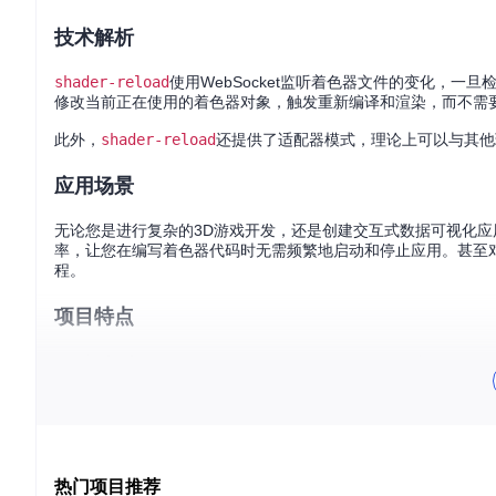
技术解析
shader-reload
使用WebSocket监听着色器文件的变化，一
修改当前正在使用的着色器对象，触发重新编译和渲染，而不需
此外，
shader-reload
还提供了适配器模式，理论上可以与其他环境（
应用场景
无论您是进行复杂的3D游戏开发，还是创建交互式数据可视化应
率，让您在编写着色器代码时无需频繁地启动和停止应用。甚至
程。
项目特点
实时刷新
：在不破坏应用状态的前提下更新GLSL着色器。
兼容性广泛
：支持ThreeJS、regl以及其他WebGL框架。
易于集成
：可与
glslify
、
shader-reload-cli
等工具结合
智能错误处理
：在客户端显示错误信息，并自动清除已知错
灵活的API设计
：允许自定义事件监听，实现全局或者特定着
热门项目推荐