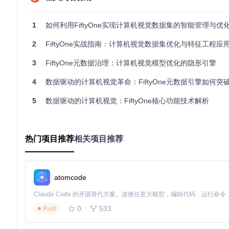
📊
实操小贴士
：在项目初期就建立元数据评估体系，将为后续所
制。
1
如何利用FiftyOne实现计算机视觉数据集的智能管理与优
拆解核心技术：FiftyOne元数据管理实现方法
2
FiftyOne实战指南：计算机视觉数据集优化与特征工程应
掌握FiftyOne元数据管理的技术细节，是实现其价值的前提
3
FiftyOne元数据治理：计算机视觉模型优化的隐形引擎
执行元数据计算的2种策略
4
数据驱动的计算机视觉革命：FiftyOne元数据引擎如何突破模型
FiftyOne提供了灵活的元数据计算方式，可根据数据集规模和需
5
数据驱动的计算机视觉：FiftyOne核心功能技术解析
import
 fiftyone 
as
 fo

# 基础用法：全量计算元数据
热门项目推荐
相关项目推荐
dataset = fo.load_dataset(
"my_dataset"
)

dataset.compute_metadata(num_workers=
4
)  
# 启用4个并行工
# 高级用法：增量更新元数据
atomcode
dataset.compute_metadata(overwrite=
False
, batch_size=
10
基础策略适合首次计算或小规模数据集，高级策略通过
overwri
0
533
Rust
理解元数据存储结构