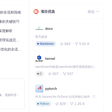
置定期更新机
项目优选
收起
升的全流程指南
质量的关键技巧
docs
擎深度解析
暂无描述
实战完全指南
843
5.62 K
Markdown
的全流程实践
kernel
openEuler内核是openEuler操作系统的核心，既是系统性能与稳定性的基石，也是连接处理器、设备与服务的桥梁。
507
537
C
pytorch
MiniMax H3 是一个通用的全模态生成系统。它支持对由文本、图像、视频和音频组成的多模态上下文进行统一理解，并能生成分辨率高达 2K、时长可达 15 秒的带原生立体声音频的视频。得益于面向任务泛化的系统设计，H3 在预训练阶段就已具备广泛的多模态上下文理解与生成能力，能够出色地执行复杂的多模态指令。
作为 Ascend for PyTorch 社区的核心组件，TorchNPU 是昇腾专为 PyTorch 打造的深度学习适配插件，使 PyTorch 框架能够直接调用昇腾 NPU，为开发者提供昇腾 AI 处理器的超强算力。
829
1.26 K
Python