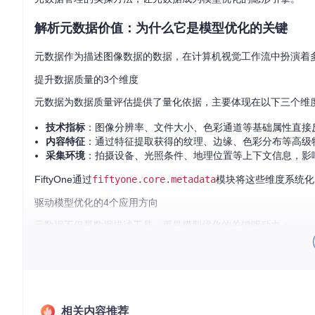
解析元数据价值：为什么它是模型优化的关键
元数据作为描述图像数据的数据，在计算机视觉工作流中扮演着多重
提升数据质量的3个维度
元数据为数据质量评估提供了量化依据，主要体现在以下三个维
技术指标
：图像分辨率、文件大小、色彩通道等基础属性直接
内容特征
：通过特征提取获得的纹理、边缘、色彩分布等高级
采集环境
：拍摄设备、光照条件、地理位置等上下文信息，影
FiftyOne通过
fiftyone.core.metadata
模块将这些维度系统化
驱动模型优化的4个应用方向
元数据不仅是数据描述工具，更是模型优化的关键驱动力：
数据筛选
：基于元数据指标精准筛选高质量训练样本
特征工程
：从元数据中提取关键特征，增强模型输入信息
分布分析
：识别数据分布偏差，指导数据增强策略
错误诊断
：通过元数据分析模型预测错误的潜在原因
相关内容推荐