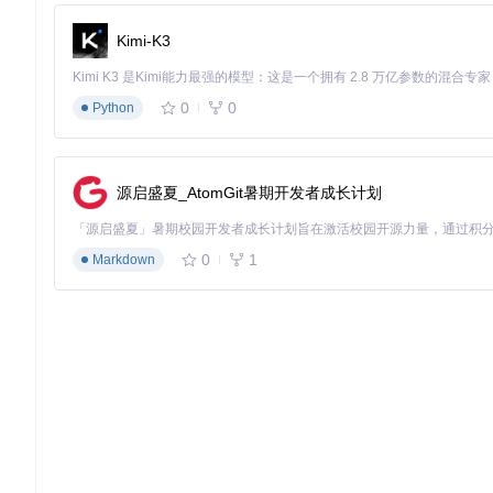
FiftyOne采用结构化方式存储元数据，主要包含以下核心类（定
Kimi-K3
ImageMetadata
：存储图像宽高、通道数、文件大小等基础
VideoMetadata
：扩展包含帧率、时长、总帧数等视频特有属
SceneMetadata
：针对3D场景数据的专用元数据结构
0
0
Python
这些类的实例作为样本的
metadata
字段存储，可通过点语法直
# 访问样本元数据
源启盛夏_AtomGit暑期开发者成长计划
print
(
f"图像尺寸: 
{sample.metadata.width}
x
{sample.metada
print
(
f"文件大小: 
{sample.metadata.size_bytes / 
1024
:
.2
f
0
1
Markdown
🔍
实操小贴士
：利用
dataset.list_fields()
方法可查看所有
构建自定义元数据的4步流程
除内置元数据外，FiftyOne支持添加自定义元数据字段，满足
定义字段
：使用
add_sample_field()
方法添加新的元数据
计算特征
：根据业务需求实现自定义特征计算逻辑
批量更新
：通过样本迭代高效填充自定义元数据
验证结果
：确认新字段已正确添加并可用于查询