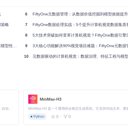
有模型优化工作奠定基础。建议在数据集加载后立即执行元数据计算，设
化
6
FiftyOne元数据管理：从数据价值挖掘到模型效能提
用策略
7
FiftyOne数据处理实战：5个提升计算机视觉数据集
。本节将系统拆解元数据提取、存储和查询的核心实现方式。
8
5大技术突破如何变革计算机视觉？FiftyOne数据引
性能瓶颈
9
3大核心功能解决90%视觉项目难题：FiftyOne元数据管理
求选择：
10
元数据驱动的计算机视觉：数据治理、特征工程与模型优化
作进程
MiniMax-H3
00
)  
# 仅处理新增样本
Claude Code 的开源替代方案。连接任意大模型，编辑代码，运行命令，自动验证 — 全自动执行。用 Rust 构建，极致性能。 ｜ An open-source alternative to Claude Code. Connect any LLM, edit code, run commands, and verify changes — autonomously. Built in Rust for speed. Get Started
te=False
参数实现增量更新，显著提升大型数据集的处理效率。
0
0
Python