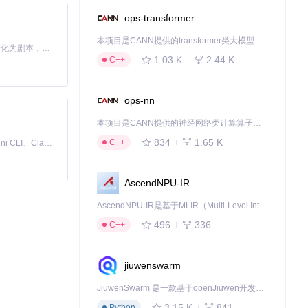
ops-transformer
本项目是CANN提供的transformer类大模型算子库，实现网络在NPU上加速计算。
Toonflow 是一款 AI 短剧漫剧工具，能够利用 AI 技术将小说自动转化为剧本，并结合 AI 生成的图片和视频，实现高效的短剧创作。借助 Toonflow，可以轻松完成从文字到影像的全流程，让短剧制作变得更加智能与便捷。
1.03 K
2.44 K
C++
ops-nn
本项目是CANN提供的神经网络类计算算子库，实现网络在NPU上加速计算。
834
1.65 K
C++
免费、本地、开源的 24/7 全天候 Cowork 应用，以及适用于 Gemini CLI、Claude Code、Codex、OpenCode、Qwen Code、Goose CLI、Auggie 等的 OpenClaw | 🌟 喜欢就点star吧
AscendNPU-IR
息。
AscendNPU-IR是基于MLIR（Multi-Level Intermediate Representation）构建的，面向昇腾亲和算子编译时使用的中间表示，提供昇腾完备表达能力，通过编译优化提升昇腾AI处理器计算效率，支持通过生态框架使能昇腾AI处理器与深度调优
496
336
C++
jiuwenswarm
JiuwenSwarm 是一款基于openJiuwen开发的智能AI Agent，它能够将大语言模型的强大能力，通过你日常使用的各类通讯应用，直接延伸至你的指尖。
3.15 K
841
Python