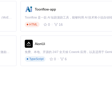
义于
fiftyone/core/metadata.py
）：
Toonflow-app
属性
性
Kimi K3 是Kimi能力最强的模型：这是一个拥有 2.8 万亿参数的混合专家（MoE）模型，具备原生视觉理解能力，并支持 100 万 token 的上下文窗口。
0
16
HTML
接访问：
AionUi
ta.height}
"
「源启盛夏」暑期校园开发者成长计划旨在激活校园开源力量，通过积分激励、认证扶持、资源倾斜等形式，引导高校组织和开发者完成「入驻 — 建项目 — 做贡献 — 获认证 — 得资源」的完整闭环。无论你是想带领社团入驻平台的组织者，还是希望用代码贡献证明自己的开发者，都能在这里找到属于你的成长路径。
}
 KB"
0
6
TypeScript
可用的元数据字段，结合
dataset.stats()
快速获取元数据分布统计信
特定业务需求：
字段