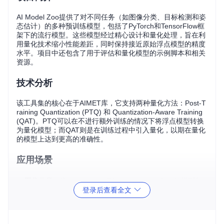
AI Model Zoo提供了对不同任务（如图像分类、目标检测和姿
态估计）的多种预训练模型，包括了PyTorch和TensorFlow框
架下的流行模型。这些模型经过精心设计和量化处理，旨在利
用量化技术缩小性能差距，同时保持接近原始浮点模型的精度
水平。项目中还包含了用于评估和量化模型的示例脚本和相关
资源。
技术分析
该工具集的核心在于AIMET库，它支持两种量化方法：Post-T
raining Quantization (PTQ) 和 Quantization-Aware Training
(QAT)。PTQ可以在不进行额外训练的情况下将浮点模型转换
为量化模型；而QAT则是在训练过程中引入量化，以期在量化
的模型上达到更高的准确性。
应用场景
图像分类
：从MobileNetV2到ResNext101，每一款模型都
登录后查看全文
展现了在ImageNet数据集上的量化后性能。
对象检测
：如MobileNetV2-SSD-Lite和SSD_Res50，在Pa
scalVOC和COCO2017val数据集上进行了量化性能测试。
姿势估计
：基于OpenPose的参考实现，提供了量化的姿势