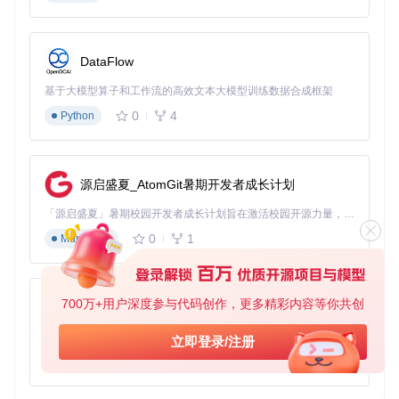
DataFlow
基于大模型算子和工作流的高效文本大模型训练数据合成框架
0
4
Python
源启盛夏_AtomGit暑期开发者成长计划
「源启盛夏」暑期校园开发者成长计划旨在激活校园开源力量，通过积分激励、认证扶持、资源倾斜等形式，引导高校组织和开发者完成「入驻 — 建项目 — 做贡献 — 获认证 — 得资源」的完整闭环。无论你是想带领社团入驻平台的组织者，还是希望用代码贡献证明自己的开发者，都能在这里找到属于你的成长路径。
0
1
Markdown
700万+用户深度参与代码创作，更多精彩内容等你共创
py-xiaozhi
基于Python的Xiaozhi AI，适用于想要完整Xiaozhi体验而无需拥有专用硬件的用户。
立即登录/注册
0
1
Python