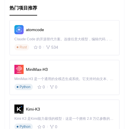
估计算法。
热门项目推荐
项目特点
广泛的模型集合
：覆盖了多个前沿的深度学习架构，满足
atomcode
各类应用需求。
Claude Code 的开源替代方案。连接任意大模型，编辑代码，运行命令，自动验证 — 全自动执行。用 Rust 构建，极致性能。 ｜ An open-source alternative to Claude Code. Connect any LLM, edit code, run commands, and verify changes — autonomously. Built in Rust for speed. Get Started
高效量化技术
：通过AIMET库提供的PTQ和QAT，能在不
影响或仅轻微影响模型精度的情况下显著提升执行速度。
0
534
Rust
透明度与可复现性
：提供详细的结果报告，以及量化和评
估模型的脚本，方便开发者理解和复用。
跨平台兼容
：支持PyTorch和TensorFlow两大主流框架，
适应不同的开发环境。
MiniMax-H3
AI Model Zoo是AI开发者和研究者优化模型效率的理想选择。
MiniMax H3 是一个通用的全模态生成系统。它支持对由文本、图像、视频和音频组成的多模态上下文进行统一理解，并能生成分辨率高达 2K、时长可达 15 秒的带原生立体声音频的视频。得益于面向任务泛化的系统设计，H3 在预训练阶段就已具备广泛的多模态上下文理解与生成能力，能够出色地执行复杂的多模态指令。
无论您是为了在移动设备上部署高效的模型，还是希望进一步
0
0
Python
探索量化技术的可能性，这个项目都将为您提供宝贵的学习材
料和实践平台。立即探索并开始您的量化之旅，打造更高效、
更精确的AI模型吧！
Kimi-K3
Kimi K3 是Kimi能力最强的模型：这是一个拥有 2.8 万亿参数的混合专家（MoE）模型，具备原生视觉理解能力，并支持 100 万 token 的上下文窗口。
0
0
Python