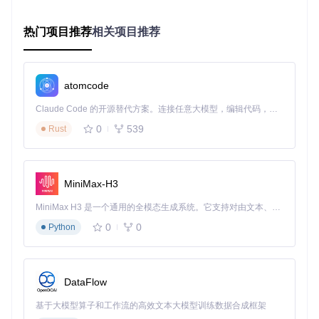
价值解析：不止于"能玩"
热门项目推荐
相关项目推荐
画质提升
通过纹理过滤、抗锯齿增强和色彩空间转换技术，DxWrapper
不仅解决兼容性问题，更能提升老游戏的视觉表现。原本模糊
atomcode
的纹理变得清晰，单调的色彩获得层次感，让经典游戏呈现出
前所未有的视觉效果。
Claude Code 的开源替代方案。连接任意大模型，编辑代码，运行命令，自动验证 — 全自动执行。用 Rust 构建，极致性能。 ｜ An open-source alternative to Claude Code. Connect any LLM, edit code, run commands, and verify changes — autonomously. Built in Rust for speed. Get Started
0
539
Rust
性能优化
智能帧率控制功能可防止老游戏在现代硬件上运行过快，而多
线程优化则能充分利用多核处理器性能。在《暗黑破坏神2》
等对帧率敏感的游戏中，这一功能可显著提升游戏流畅度。
MiniMax-H3
存档与 mods 兼容
MiniMax H3 是一个通用的全模态生成系统。它支持对由文本、图像、视频和音频组成的多模态上下文进行统一理解，并能生成分辨率高达 2K、时长可达 15 秒的带原生立体声音频的视频。得益于面向任务泛化的系统设计，H3 在预训练阶段就已具备广泛的多模态上下文理解与生成能力，能够出色地执行复杂的多模态指令。
0
0
DxWrapper保持游戏原始文件结构不变，确保存档文件和社区
Python
mods 正常工作。这意味着玩家不仅能重温经典，还能享受社
区创作的丰富内容，延续游戏的生命力。
DataFlow
四步部署指南
基于大模型算子和工作流的高效文本大模型训练数据合成框架
准备阶段：获取与选择