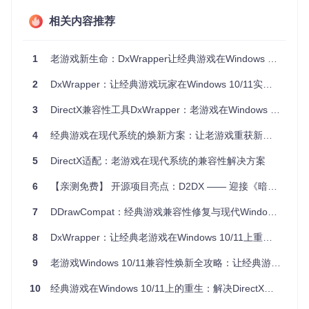
问方式存在根本冲突。许多经典游戏因无法获取必要系统资
源，在启动阶段就被系统安全策略拦截。
相关内容推荐
DxWrapper的技术突围
1
老游戏新生命：DxWrapper让经典游戏在Windows 10/11焕发第二春
API转换桥梁
2
DxWrapper：让经典游戏玩家在Windows 10/11实现完美运行
DxWrapper核心功能是构建API转换层，将DirectDraw和Direc
3
DirectX兼容性工具DxWrapper：老游戏在Windows 10/11的焕新方案
t3D 1-7的老旧指令翻译成现代Direct3D 9 API。这相当于为老
游戏配备了一位"语言翻译官"，让新系统能够理解并执行这些
4
经典游戏在现代系统的焕新方案：让老游戏重获新生的兼容性工具
过时指令。
渲染优化引擎
5
DirectX适配：老游戏在现代系统的兼容性解决方案
内置的渲染优化模块能够动态调整游戏图形输出，包括分辨率
6
【亲测免费】 开源项目亮点：D2DX —— 迎接《暗黑破坏神II》现代化体验
增强、色彩校正和帧率控制。通过LegacyD3DResolutionHac
k技术，可解除老游戏的分辨率锁定，让像素艺术在高分辨率
7
DDrawCompat：经典游戏兼容性修复与现代Windows系统焕新体验
显示器上呈现清晰细节。
8
DxWrapper：让经典老游戏在Windows 10/11上重获新生
系统兼容性适配
针对Windows 10/11的系统特性，DxWrapper提供专门的兼容
9
老游戏Windows 10/11兼容性焕新全攻略：让经典游戏重获新生
性适配层，包括内存访问模拟、线程管理优化和系统调用重定
向。这些技术让老游戏能够在现代安全机制下平稳运行，就像
10
经典游戏在Windows 10/11上的重生：解决DirectX兼容性难题
为老式设备提供了现代化的电源适配器。