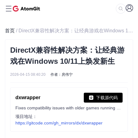
首页
/ DirectX兼容性解决方案：让经典游戏在Windows 10/11上焕发新生
DirectX兼容性解决方案：让经典游
戏在Windows 10/11上焕发新生
2026-04-15 08:40:20
作者：房伟宁
dxwrapper
下载源代码
Fixes compatibility issues with older games running on Windows 10/11 by wrapping DirectX dlls. Also allows loading custom libraries with the file extension .asi into game processes.
项目地址：
https://gitcode.com/gh_mirrors/dx/dxwrapper