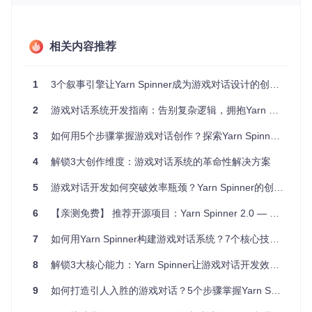
    AddQuest(
"进入城堡"
);

} 
else
 {

    ShowDialog(
"守门人：没有通行证，我不能让你进去。"
);

    ShowOptions(
new
string
[]{
"请求进入"
, 
"离开"
});

相关内容推荐
而使用Yarn Spinner，设计师可以直接用自然语言编写对话逻
1
3个叙事引擎让Yarn Spinner成为游戏对话设计的创新解决方案
辑：
2
游戏对话系统开发指南：告别复杂逻辑，拥抱Yarn Spinner的高效解决方案
// Yarn Spinner对话实现方式

3
如何用5个步骤掌握游戏对话创作？探索Yarn Spinner的互动叙事魔力
Title: GateKeeper

---

4
解锁3大创作维度：游戏对话系统的革命性解决方案
守门人：{if playerHasKey}

    你终于来了，这是通往城堡的钥匙。

5
游戏对话开发如何突破效率瓶颈？Yarn Spinner的创新实践
    <<addQuest "进入城堡">>

{else}

6
【亲测免费】 推荐开源项目：Yarn Spinner 2.0 — 游戏对话创作的友好工具
    没有通行证，我不能让你进去。

    - 请求进入

7
如何用Yarn Spinner构建游戏对话系统？7个核心技术要点解析
        <<set playerAskedEntry = true>>

        守门人：我已经说过不行了！

8
解锁3大核心能力：Yarn Spinner让游戏对话开发效率提升10倍
    - 离开

        <<jump ExitArea>>

9
如何打造引人入胜的游戏对话？5个步骤掌握Yarn Spinner互动叙事工具
{/if}
