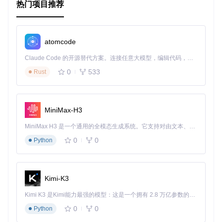
热门项目推荐
dataset = wrapdims(rand(
100
, 
5
), features=
1
:
100
, labels=[
# 选择特定标签的数据
subset = dataset(labels=:A)

atomcode
Claude Code 的开源替代方案。连接任意大模型，编辑代码，运行命令，自动验证 — 全自动执行。用 Rust 构建，极致性能。 ｜ An open-source alternative to Claude Code. Connect any LLM, edit code, run commands, and verify changes — autonomously. Built in Rust for speed. Get Started
典型生态项目
0
533
Rust
AxisKeys.jl 可以与其他 Julia 生态系统中的项目无缝集成，例
如：
MiniMax-H3
DataFrames.jl
: 用于处理表格数据，可以与 AxisKeys.jl 结
合使用，提供更强大的数据操作能力。
MiniMax H3 是一个通用的全模态生成系统。它支持对由文本、图像、视频和音频组成的多模态上下文进行统一理解，并能生成分辨率高达 2K、时长可达 15 秒的带原生立体声音频的视频。得益于面向任务泛化的系统设计，H3 在预训练阶段就已具备广泛的多模态上下文理解与生成能力，能够出色地执行复杂的多模态指令。
Plots.jl
: 用于数据可视化，可以利用 AxisKeys.jl 的命名轴
0
0
Python
特性，生成更具有描述性的图表。
MLJ.jl
: 用于机器学习，可以利用 AxisKeys.jl 来组织和访问
训练数据，提高模型的可解释性。
Kimi-K3
通过这些集成，你可以构建更强大和灵活的数据处理和分析流
程。
Kimi K3 是Kimi能力最强的模型：这是一个拥有 2.8 万亿参数的混合专家（MoE）模型，具备原生视觉理解能力，并支持 100 万 token 的上下文窗口。
0
0
Python