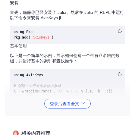
安装
首先，确保你已经安装了 Julia。然后在 Julia 的 REPL 中运行
以下命令来安装 AxisKeys.jl：
using
 Pkg

Pkg.add(
"AxisKeys"
基本使用
以下是一个简单的示例，展示如何创建一个带有命名轴的数
组，并进行基本的索引和查找操作：
using
 AxisKeys

# 创建一个带有命名轴的数组
A = wrapdims(rand(
3
, 
3
), x=
1
:
3
, y=[:a, :b, :c])

# 通过名称访问元素
登录后查看全文
println(A(x=
2
, y=:b))

# 通过索引访问元素
println(A[
2
, 
2
相关内容推荐