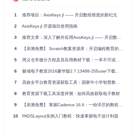
应用案例和最佳实践
1
推荐项目：AxisKeys.jl —— 开启数组维度的新纪元
数据分析
2
AxisKeys.jl 开源项目使用指南
在数据分析中，AxisKeys.jl 可以帮助你更直观地处理多维数
据。例如，你可以轻松地对特定维度进行操作：
3
推荐文章：深入了解并应用AxisKeys.jl —— 开启数组维度标注新纪元
using
 AxisKeys

4
【亲测免费】 Scratch教案资源库：开启编程教育的新篇章
# 创建一个带有时间轴的数据
5
周义仓常微分方程及其应用教材下载：一本不可或缺的学术伴侣
data = wrapdims(rand(
10
, 
4
), time=
1
:
10
, sensor=[:A, :B, :C
6
极域电子教室2016豪华版2.7.13488-255user下载介绍：专为教育和培训机构定制的课堂管理系统
# 计算每个传感器的平均值
mean_values = mean(data, dims=:time)

7
高效全平台教育资源获取工具：国家中小学智慧教育平台教材下载助手
机器学习
8
教育资源下载工具深度评测：如何高效获取电子教材
在机器学习任务中，AxisKeys.jl 可以帮助你更好地组织和访问
9
【亲测免费】 掌握Cadence 16.6：一份详尽的教程资源推荐
训练数据：
10
PADSLayout实例入门教程：快速掌握电子设计利器
using
 AxisKeys

# 创建一个带有特征和标签的数据集