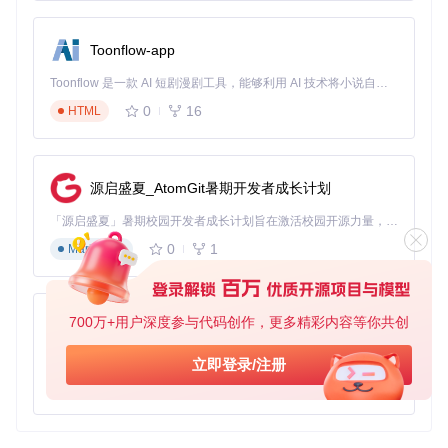
Toonflow-app
Toonflow 是一款 AI 短剧漫剧工具，能够利用 AI 技术将小说自动转化为剧本，并结合 AI 生成的图片和视频，实现高效的短剧创作。借助 Toonflow，可以轻松完成从文字到影像的全流程，让短剧制作变得更加智能与便捷。
0
16
HTML
源启盛夏_AtomGit暑期开发者成长计划
「源启盛夏」暑期校园开发者成长计划旨在激活校园开源力量，通过积分激励、认证扶持、资源倾斜等形式，引导高校组织和开发者完成「入驻 — 建项目 — 做贡献 — 获认证 — 得资源」的完整闭环。无论你是想带领社团入驻平台的组织者，还是希望用代码贡献证明自己的开发者，都能在这里找到属于你的成长路径。
0
1
Markdown
700万+用户深度参与代码创作，更多精彩内容等你共创
AionUi
免费、本地、开源的 24/7 全天候 Cowork 应用，以及适用于 Gemini CLI、Claude Code、Codex、OpenCode、Qwen Code、Goose CLI、Auggie 等的 OpenClaw | 🌟 喜欢就点star吧
立即登录/注册
0
6
TypeScript