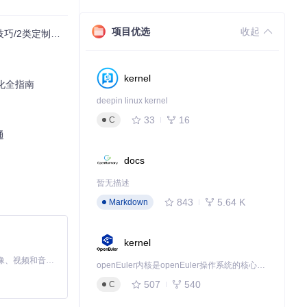
项目优选
收起
/2类定制方案
kernel
化全指南
deepin linux kernel
33
16
C
通
docs
暂无描述
843
5.64 K
Markdown
kernel
MiniMax H3 是一个通用的全模态生成系统。它支持对由文本、图像、视频和音频组成的多模态上下文进行统一理解，并能生成分辨率高达 2K、时长可达 15 秒的带原生立体声音频的视频。得益于面向任务泛化的系统设计，H3 在预训练阶段就已具备广泛的多模态上下文理解与生成能力，能够出色地执行复杂的多模态指令。
openEuler内核是openEuler操作系统的核心，既是系统性能与稳定性的基石，也是连接处理器、设备与服务的桥梁。
507
540
C