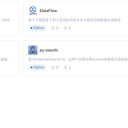
巧
DataFlow
Kimi K3 是Kimi能力最强的模型：这是一个拥有 2.8 万亿参数的混合专家（MoE）模型，具备原生视觉理解能力，并支持 100 万 token 的上下文窗口。
基于大模型算子和工作流的高效文本大模型训练数据合成框架
0
5
Python
py-xiaozhi
「源启盛夏」暑期校园开发者成长计划旨在激活校园开源力量，通过积分激励、认证扶持、资源倾斜等形式，引导高校组织和开发者完成「入驻 — 建项目 — 做贡献 — 获认证 — 得资源」的完整闭环。无论你是想带领社团入驻平台的组织者，还是希望用代码贡献证明自己的开发者，都能在这里找到属于你的成长路径。
0
1
Python
式（如
user_id == 10086
），仅当条件满足时触发中断。这在调试特定
r.name}尝试登录"
路径