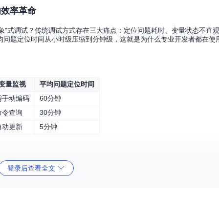
的效率革命
摸象"式调试？传统调试方式存在三大痛点：定位问题耗时、变量状态不直
均问题定位时间从小时级压缩到分钟级，这就是为什么专业开发者都在使用
变量监视
平均问题定位时间
需手动编码
60分钟
命令查询
30分钟
自动更新
5分钟
登录后查看全文
的不同乐器，协同演奏出流畅的调试体验：
通信
化为直观面板