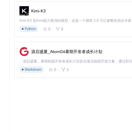
高效调试操作指南——5个让你效率倍增的核心技
Kimi-K3
基础调试工作流（以Python为例）
在目标代码行按
<leader>db
设置断点（行首显示图标）
打开命令面板输入
DapContinue
启动调试
0
0
Python
调试界面自动分为四个功能区域：
变量监视区：显示局部/全局变量当前值
调用栈区：展示函数调用层级关系
断点列表区：管理所有设置的断点
源启盛夏_AtomGit暑期开发者成长计划
调试控制台：执行交互式命令
适用场景
：单文件脚本调试、小型项目快速问题定位
0
1
Markdown
高级断点策略
条件断点
：针对循环或分支代码，按
<leader>dB
输入条件表达
有用。
日志断点
：不中断程序执行，仅记录关键信息到调试控制台：
-- 复制以下代码到Neovim命令行执行
:lua 
require
(
'dap'
).set_breakpoint(
nil
, 
nil
, 
"用户${use
适用场景
：生产环境调试、性能敏感代码调试、统计代码执行