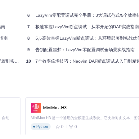
显示变量值
6
LazyVim零配置调试完全手册：3大调试范式/5个效率技巧
指南
7
极速掌握LazyVim断点调试：从零开始的DAP实战指南
a调试支持
指南
8
5步高效掌握LazyVim断点调试：从环境部署到实战优
9
告别配置噩梦：LazyVim零配置调试全场景实战指南
n调试全流程
10
7个效率倍增技巧：Neovim DAP断点调试从入门到精
础调试功能
景无需手动编写
MiniMax-H3
管理混乱
Claude Code 的开源替代方案。连接任意大模型，编辑代码，运行命令，自动验证 — 全自动执行。用 Rust 构建，极致性能。 ｜ An open-source alternative to Claude Code. Connect any LLM, edit code, run commands, and verify changes — autonomously. Built in Rust for speed. Get Started
0
0
Python
y 1.6.0+