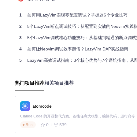
nvim-dap-virtual-text
：代码行的"注释员"，在源码旁直接
最小化配置步骤
1
如何用LazyVim实现零配置调试？掌握这6个专业技巧
-- 在lua/config/lazy.lua中添加DAP扩展（复制以下代码）
{ import = 
"lazyvim.plugins.extras.dap.core"
 },

2
5个LazyVim断点调试技巧：从配置到实战的Neovim实践
{ import = 
"lazyvim.plugins.extras.dap.nlua"
 }, 
-- Lu
3
5个LazyVim调试核心功能技巧：从基础到精通的断点调试
安装对应语言调试器（以Python为例）：
4
如何让Neovim调试效率翻倍？LazyVim DAP实战指南
5
LazyVim高效调试指南：3个核心优势与7个避坑指南，从配置到实战的Pytho
适用场景
：首次配置LazyVim调试环境的开发者，快速启用基
新手常见误区
热门项目推荐
相关项目推荐
💡
误区一
：认为DAP配置必须手动编写复杂的launch.json
正解
：LazyVim的dap.core扩展已预置常用语言配置，90%场
💡
误区二
：安装所有调试器以"以防万一"
atomcode
正解
：仅安装当前项目需要的调试器，过多调试器会导致Mason
💡
误区三
：忽略调试器与语言版本兼容性
0
539
Rust
解决
：安装调试器时注意查看版本说明，如Python 3.10+需要debugp