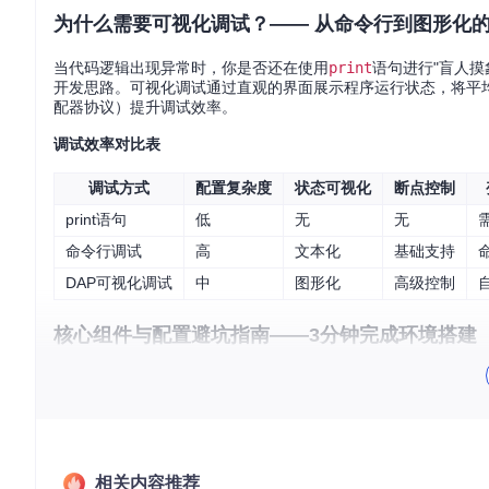
为什么需要可视化调试？—— 从命令行到图形化
当代码逻辑出现异常时，你是否还在使用
print
语句进行"盲人
开发思路。可视化调试通过直观的界面展示程序运行状态，将平
配器协议）提升调试效率。
调试效率对比表
调试方式
配置复杂度
状态可视化
断点控制
print语句
低
无
无
命令行调试
高
文本化
基础支持
DAP可视化调试
中
图形化
高级控制
核心组件与配置避坑指南——3分钟完成环境搭建
DAP生态系统的"三驾马车"
LazyVim的调试能力基于三大核心组件构建，它们如同乐队中
nvim-dap
：调试协议的"指挥家"，负责与各种语言的调试器
nvim-dap-ui
：可视化界面的"舞台设计师"，将调试状态转
相关内容推荐