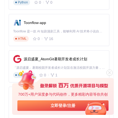
0
0
Python
多账号会被检测吗？
系统采用模拟人工操作的智能行为模式，
分散请求时间，降低风险，安全稳定运行。
通过Campus-iMaoTai智能预约系统，您将从繁琐的手动操作
Toonflow-app
中解放出来，每天节省至少20分钟，预约成功率提升3倍以
上。现在就开始使用，让智能系统为您的茅台预约保驾护航！
Toonflow 是一款 AI 短剧漫剧工具，能够利用 AI 技术将小说自动转化为剧本，并结合 AI 生成的图片和视频，实现高效的短剧创作。借助 Toonflow，可以轻松完成从文字到影像的全流程，让短剧制作变得更加智能与便捷。
项目地址：https://gitcode.com/GitHub_Trending/ca/campus-
0
16
HTML
imaotai
源启盛夏_AtomGit暑期开发者成长计划
campus-imaotai
下载源代码
「源启盛夏」暑期校园开发者成长计划旨在激活校园开源力量，通过积分激励、认证扶持、资源倾斜等形式，引导高校组织和开发者完成「入驻 — 建项目 — 做贡献 — 获认证 — 得资源」的完整闭环。无论你是想带领社团入驻平台的组织者，还是希望用代码贡献证明自己的开发者，都能在这里找到属于你的成长路径。
i茅台app自动预约，每日自动预约，支持docker一键部署（本项目不提供成品，使用的是已淘汰的算法）
0
1
Markdown
项目地址：
https://gitcode.com/GitHub_Trending/ca/campus-
imaotai
700万+用户深度参与代码创作，更多精彩内容等你共创
AionUi
免费、本地、开源的 24/7 全天候 Cowork 应用，以及适用于 Gemini CLI、Claude Code、Codex、OpenCode、Qwen Code、Goose CLI、Auggie 等的 OpenClaw | 🌟 喜欢就点star吧
立即登录/注册
0
6
TypeScript