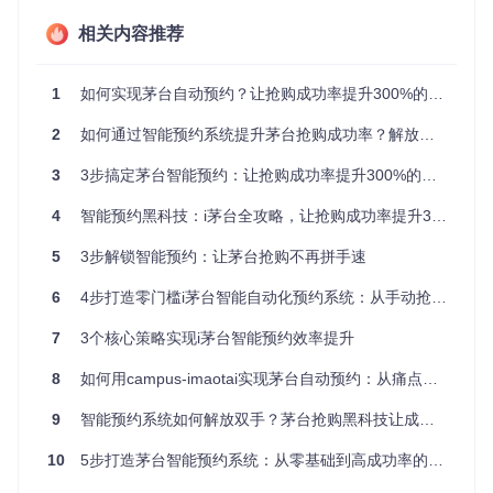
智能决策引擎
相关内容推荐
系统内置的智能决策系统会综合分析多维度数据，包括门店成
功率、距离远近、库存变化等因素，自动生成最优预约方案。
通过机器学习算法，系统会不断优化选择策略，持续提升预约
1
如何实现茅台自动预约？让抢购成功率提升300%的智能方案
成功率。
2
如何通过智能预约系统提升茅台抢购成功率？解放双手的自动化解决方案
多账号管理中心
3
3步搞定茅台智能预约：让抢购成功率提升300%的黑科技工具
支持批量导入和管理多个i茅台账号，每个账号可独立设置预约
策略。系统会智能分配预约时间，避免账号间的相互干扰，特
4
智能预约黑科技：i茅台全攻略，让抢购成功率提升300%的自动化神器
别适合家庭或团队使用。
实时监控系统
5
3步解锁智能预约：让茅台抢购不再拼手速
直观的操作日志界面展示所有预约任务状态，成功/失败记录一
6
4步打造零门槛i茅台智能自动化预约系统：从手动抢单到AI决策的效率革命
目了然。关键节点会自动推送通知，无需人工反复检查。
7
3个核心策略实现i茅台智能预约效率提升
8
如何用campus-imaotai实现茅台自动预约：从痛点到解决方案的完整指南
📋 快速上手指南
9
智能预约系统如何解放双手？茅台抢购黑科技让成功率提升300%的秘密
环境准备
10
5步打造茅台智能预约系统：从零基础到高成功率的完整指南
只需一台能上网的电脑或服务器，无需专业技术背景。系统提