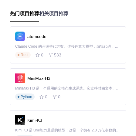
供即开即用的独立程序包，部署过程像安装普通软件一样简
单。
热门项目推荐
相关项目推荐
基础配置三步骤
账号导入
：添加i茅台账号信息，支持批量导入功能
策略设置
：配置预约时间段、优先级和偏好区域
启动运行
：点击"开始自动预约"按钮，系统将在指定时间
atomcode
自动执行任务
实战优化技巧
Claude Code 的开源替代方案。连接任意大模型，编辑代码，运行命令，自动验证 — 全自动执行。用 Rust 构建，极致性能。 ｜ An open-source alternative to Claude Code. Connect any LLM, edit code, run commands, and verify changes — autonomously. Built in Rust for speed. Get Started
账号准备
：确保所有账号完成实名认证并绑定常用地址，新
0
533
Rust
账号建议先手动操作1-2次熟悉流程
门店选择
：同时配置3-5个备选门店，分散预约压力
时段优化
：避开开放初期5分钟高峰期，选择开放后10-15
分钟提交
MiniMax-H3
网络保障
：使用稳定的有线网络连接，减少预约过程中断线
风险
MiniMax H3 是一个通用的全模态生成系统。它支持对由文本、图像、视频和音频组成的多模态上下文进行统一理解，并能生成分辨率高达 2K、时长可达 15 秒的带原生立体声音频的视频。得益于面向任务泛化的系统设计，H3 在预训练阶段就已具备广泛的多模态上下文理解与生成能力，能够出色地执行复杂的多模态指令。
0
0
Python
❓ 常见问题与解决方案
预约失败如何处理？
系统会自动记录失败原因并优化下次策
略。建议检查账号状态，尝试更换预约时段和门店组合。
Kimi-K3
门店信息如何更新？
系统每周自动同步最新门店数据，也可手
Kimi K3 是Kimi能力最强的模型：这是一个拥有 2.8 万亿参数的混合专家（MoE）模型，具备原生视觉理解能力，并支持 100 万 token 的上下文窗口。
动触发更新，确保信息准确性。