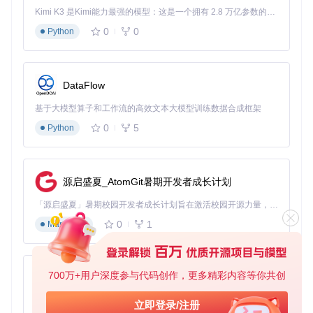
Kimi K3 是Kimi能力最强的模型：这是一个拥有 2.8 万亿参数的混合专家（MoE）模型，具备原生视觉理解能力，并支持 100 万 token 的上下文窗口。
0
0
Python
DataFlow
基于大模型算子和工作流的高效文本大模型训练数据合成框架
0
5
Python
源启盛夏_AtomGit暑期开发者成长计划
「源启盛夏」暑期校园开发者成长计划旨在激活校园开源力量，通过积分激励、认证扶持、资源倾斜等形式，引导高校组织和开发者完成「入驻 — 建项目 — 做贡献 — 获认证 — 得资源」的完整闭环。无论你是想带领社团入驻平台的组织者，还是希望用代码贡献证明自己的开发者，都能在这里找到属于你的成长路径。
0
1
Markdown
700万+用户深度参与代码创作，更多精彩内容等你共创
py-xiaozhi
基于Python的Xiaozhi AI，适用于想要完整Xiaozhi体验而无需拥有专用硬件的用户。
立即登录/注册