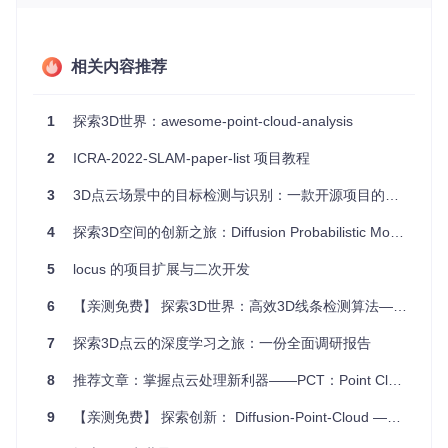
项目特点
相关内容推荐
全面性
：涵盖了近十年的相关研究成果，跟踪最新的学术动
态。
实用性
：大部分论文提供了代码实现，便于开发者直接应用
1
探索3D世界：awesome-point-cloud-analysis
或进行二次开发。
多样性
：不仅限于点云数据，也包含了图像、雷达等多种传
2
ICRA-2022-SLAM-paper-list 项目教程
感器数据的应用。
高质量
：所有列出的资源都经过严格筛选，包括了高引用量
3
3D点云场景中的目标检测与识别：一款开源项目的推荐
和活跃度的项目。
4
探索3D空间的创新之旅：Diffusion Probabilistic Models在点云生成中的应用
如果你正在寻找解决点云数据处理和地点识别问题的方法，或
者希望了解这一领域的前沿进展，那么
awesome-point-clou
5
locus 的项目扩展与二次开发
d-place-recognition
绝对不容错过。无论你是研究人员还是
实践者，它都将是你探索三维世界的宝贵工具。立即加入，开
6
【亲测免费】 探索3D世界：高效3D线条检测算法——3DLineDetection
启你的点云之旅吧！
7
探索3D点云的深度学习之旅：一份全面调研报告
8
推荐文章：掌握点云处理新利器——PCT：Point Cloud Transformer
9
【亲测免费】 探索创新： Diffusion-Point-Cloud —— 点云处理的新维度