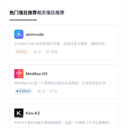
启动补丁中心
热门项目推荐
相关项目推荐
条件：已正确添加游戏到RPCS3库
操作：在游戏列表中右键点击目标游戏 → 选择"管理游戏
补丁"
预期结果：打开补丁管理窗口，显示当前可用补丁列表
atomcode
获取汉化补丁
Claude Code 的开源替代方案。连接任意大模型，编辑代码，运行命令，自动验证 — 全自动执行。用 Rust 构建，极致性能。 ｜ An open-source alternative to Claude Code. Connect any LLM, edit code, run commands, and verify changes — autonomously. Built in Rust for speed. Get Started
条件：已连接互联网
0
532
操作：点击"获取社区补丁"按钮 → 在筛选框输入"Chines
Rust
e"或"汉化"
预期结果：显示适用于当前游戏的所有中文补丁，包含评
分和更新日期
MiniMax-H3
应用汉化补丁
MiniMax H3 是一个通用的全模态生成系统。它支持对由文本、图像、视频和音频组成的多模态上下文进行统一理解，并能生成分辨率高达 2K、时长可达 15 秒的带原生立体声音频的视频。得益于面向任务泛化的系统设计，H3 在预训练阶段就已具备广泛的多模态上下文理解与生成能力，能够出色地执行复杂的多模态指令。
条件：已选择合适的汉化补丁
操作：勾选目标补丁 → 点击"应用并关闭" → 重启模拟器
0
0
Python
预期结果：游戏启动后界面文本变为中文，设置中显示"已
应用汉化补丁"
方案二：手动文件部署（适合离线环境）
Kimi-K3
当无法访问在线补丁库时，可通过手动放置补丁文件实现汉
Kimi K3 是Kimi能力最强的模型：这是一个拥有 2.8 万亿参数的混合专家（MoE）模型，具备原生视觉理解能力，并支持 100 万 token 的上下文窗口。
化，这种方式需要了解文件系统结构。