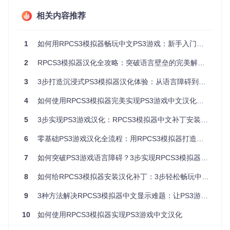
│   └── [游戏ID].yml       # 按游戏ID命名的汉化配置文件

相关内容推荐
├── dev_hdd0/

│   └── game/

│       └── [游戏ID]/      # 游戏数据存放位置

1
如何用RPCS3模拟器畅玩中文PS3游戏：新手入门到精通指南
└── config/

2
RPCS3模拟器汉化全攻略：突破语言壁垒的完美解决方案
知识卡片
：游戏ID识别
3
3步打造沉浸式PS3模拟器汉化体验：从语言障碍到完美中文环境
所有PS3游戏都有唯一标识符（如BLES01234、BLUS506
66），通常可在游戏光盘或ROM文件的PARAM.SFO中找
4
如何使用RPCS3模拟器完美实现PS3游戏中文汉化：从环境配置到深度优化全攻略
到。汉化补丁必须与游戏ID严格匹配才能生效。
5
3步实现PS3游戏汉化：RPCS3模拟器中文补丁安装全攻略
实现汉化方案：从自动部署到手动配置
6
零基础PS3游戏汉化全流程：用RPCS3模拟器打造中文游戏环境
根据用户技术水平和使用场景，RPCS3提供了多种汉化实现路
径。这些方案在自动化程度、适用场景和定制灵活性上各有侧
7
如何突破PS3游戏语言障碍？3步实现RPCS3模拟器中文游戏体验
重，用户可根据实际需求选择最适合的方式。
8
如何给RPCS3模拟器安装汉化补丁：3步轻松畅玩中文版PS3游戏
方案一：自动部署模式（适合新手用户）
9
3种方法解决RPCS3模拟器中文显示难题：让PS3游戏完美支持中文界面
这种方式利用模拟器内置的补丁管理系统，实现一键式汉化配
置，无需手动操作文件系统。
10
如何使用RPCS3模拟器实现PS3游戏中文汉化
操作流程
：