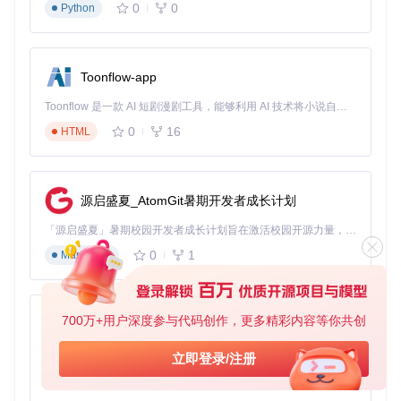
0
0
Python
操作流程
：
定位补丁目录
条件：已安装RPCS3并至少启动过一次
Toonflow-app
操作：根据操作系统打开对应路径：
Toonflow 是一款 AI 短剧漫剧工具，能够利用 AI 技术将小说自动转化为剧本，并结合 AI 生成的图片和视频，实现高效的短剧创作。借助 Toonflow，可以轻松完成从文字到影像的全流程，让短剧制作变得更加智能与便捷。
Windows：
%APPDATA%\rpcs3\patches\
0
16
HTML
Linux：
~/.config/rpcs3/patches/
macOS：
~/Library/Application Support/rpcs
3/patches/
预期结果：看到已存在的补丁文件或空目录
源启盛夏_AtomGit暑期开发者成长计划
部署汉化文件
「源启盛夏」暑期校园开发者成长计划旨在激活校园开源力量，通过积分激励、认证扶持、资源倾斜等形式，引导高校组织和开发者完成「入驻 — 建项目 — 做贡献 — 获认证 — 得资源」的完整闭环。无论你是想带领社团入驻平台的组织者，还是希望用代码贡献证明自己的开发者，都能在这里找到属于你的成长路径。
条件：已下载对应游戏的YAML格式汉化补丁
0
1
Markdown
操作：将补丁文件重命名为游戏ID.yml（如BLES01234.y
ml）→ 复制到补丁目录
预期结果：补丁文件出现在指定目录，文件名与游戏ID完
全匹配
700万+用户深度参与代码创作，更多精彩内容等你共创
AionUi
验证补丁加载
免费、本地、开源的 24/7 全天候 Cowork 应用，以及适用于 Gemini CLI、Claude Code、Codex、OpenCode、Qwen Code、Goose CLI、Auggie 等的 OpenClaw | 🌟 喜欢就点star吧
立即登录/注册
条件：已完成文件部署并重启RPCS3
0
6
TypeScript
操作：进入游戏设置 → 查看"补丁"选项卡