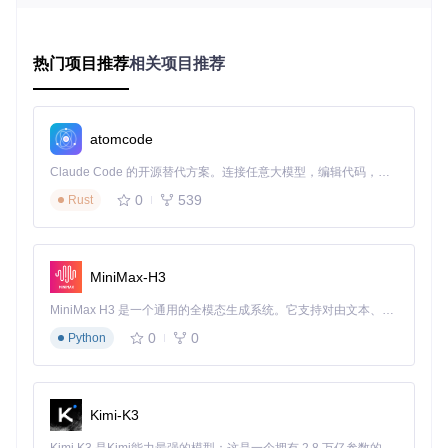
逻辑性的世界地图。用户无需具备专业的地理知识，只需通过
简单的参数调整，就能获得多样化的地形效果。
热门项目推荐
相关项目推荐
地图元素库是另一个亮点，包含了从自然景观到人文建筑的丰
富资源。河流、湖泊、森林、山脉等自然元素，以及城堡、城
镇、道路等人文元素，都可以通过直观的操作添加到地图中，
轻松构建完整的幻想世界。
atomcode
探索多元应用场景
Claude Code 的开源替代方案。连接任意大模型，编辑代码，运行命令，自动验证 — 全自动执行。用 Rust 构建，极致性能。 ｜ An open-source alternative to Claude Code. Connect any LLM, edit code, run commands, and verify changes — autonomously. Built in Rust for speed. Get Started
0
539
Rust
Fantasy-Map-Generator的应用场景非常广泛。小说作者可以
用它来构建故事发生的世界背景，游戏设计师可以为桌面角色
扮演游戏创建详细的游戏地图，教育工作者则可以用它来制作
教学用的虚拟地理模型。无论是需要快速生成草图，还是精细
MiniMax-H3
设计每一个细节，这款工具都能满足不同用户的需求。
MiniMax H3 是一个通用的全模态生成系统。它支持对由文本、图像、视频和音频组成的多模态上下文进行统一理解，并能生成分辨率高达 2K、时长可达 15 秒的带原生立体声音频的视频。得益于面向任务泛化的系统设计，H3 在预训练阶段就已具备广泛的多模态上下文理解与生成能力，能够出色地执行复杂的多模态指令。
对于那些需要频繁修改和迭代的项目，工具的实时预览功能尤
0
0
Python
为有用。用户可以即时看到修改效果，快速调整参数，大大提
高创作效率。
深度挖掘高级功能
Kimi-K3