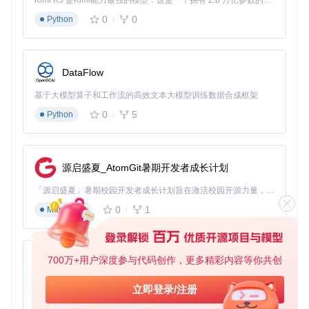
Kimi K3 是Kimi能力最强的模型：这是一个拥有 2.8 万亿参数的混合专家（MoE）模型，具备原生视觉理解能力，并支持 100 万 token 的上下文窗口。
除了基础的地图生成功能，Fantasy-Map-Generator还提供了
0
0
Python
一系列高级特性。3D地图可视化功能（modules/ui/3d.js）让
用户可以将二维地图转换为立体景观，更直观地展示地形起
伏。军事系统模拟模块（modules/military-generator.js）能够
创建完整的军事体系，包括军团部署和防御工事，为战略类游
DataFlow
戏设计提供有力支持。
文化和宗教生成系统则为幻想世界增添了更多深度。用户可以
基于大模型算子和工作流的高效文本大模型训练数据合成框架
定义不同区域的文化特征和宗教信仰，系统会自动生成相应的
0
5
Python
符号和分布，使整个世界更加真实可信。
实践操作指南
要开始使用Fantasy-Map-Generator，只需按照以下步骤操
源启盛夏_AtomGit暑期开发者成长计划
作：
「源启盛夏」暑期校园开发者成长计划旨在激活校园开源力量，通过积分激励、认证扶持、资源倾斜等形式，引导高校组织和开发者完成「入驻 — 建项目 — 做贡献 — 获认证 — 得资源」的完整闭环。无论你是想带领社团入驻平台的组织者，还是希望用代码贡献证明自己的开发者，都能在这里找到属于你的成长路径。
克隆项目仓库：
git clone https://gitcode.com/gh
0
1
Markdown
_mirrors/fa/Fantasy-Map-Generator
进入项目目录，启动本地服务器
在浏览器中打开应用，开始地图创作
700万+用户深度参与代码创作，更多精彩内容等你共创
py-xiaozhi
注意事项：
基于Python的Xiaozhi AI，适用于想要完整Xiaozhi体验而无需拥有专用硬件的用户。
立即登录/注册
确保你的系统已安装Node.js环境
0
1
Python
首次运行可能需要安装依赖包