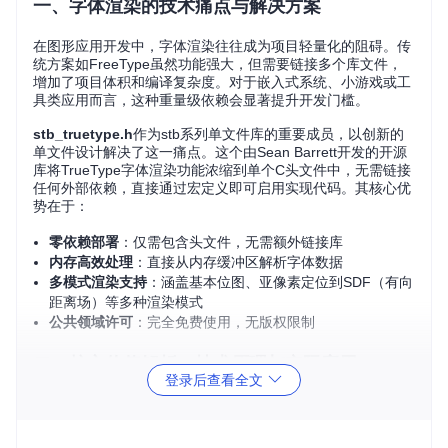
一、字体渲染的技术痛点与解决方案
在图形应用开发中，字体渲染往往成为项目轻量化的阻碍。传
统方案如FreeType虽然功能强大，但需要链接多个库文件，
增加了项目体积和编译复杂度。对于嵌入式系统、小游戏或工
具类应用而言，这种重量级依赖会显著提升开发门槛。
stb_truetype.h
作为stb系列单文件库的重要成员，以创新的
单文件设计解决了这一痛点。这个由Sean Barrett开发的开源
库将TrueType字体渲染功能浓缩到单个C头文件中，无需链接
任何外部依赖，直接通过宏定义即可启用实现代码。其核心优
势在于：
零依赖部署
：仅需包含头文件，无需额外链接库
内存高效处理
：直接从内存缓冲区解析字体数据
多模式渲染支持
：涵盖基本位图、亚像素定位到SDF（有向
距离场）等多种渲染模式
公共领域许可
：完全免费使用，无版权限制
二、核心价值解析：技术原理与实际应用
登录后查看全文
2.1 单文件架构的技术实现
stb_truetype.h采用了C语言中不常见的"头文件即库"设计模