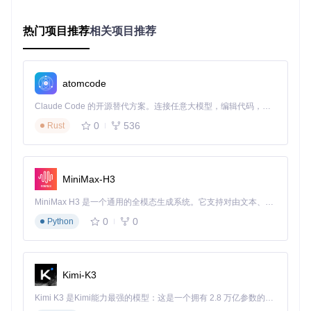
2.3 与传统方案的性能对比
stb_truetyp
热门项目推荐
相关项目推荐
特性
优势说明
FreeType
e.h
二进
体积仅为传统方
制体
~50KB
~500KB+
案的1/10
atomcode
积
内存
低（按需加
特别适合内存受
Claude Code 的开源替代方案。连接任意大模型，编辑代码，运行命令，自动验证 — 全自动执行。用 Rust 构建，极致性能。 ｜ An open-source alternative to Claude Code. Connect any LLM, edit code, run commands, and verify changes — autonomously. Built in Rust for speed. Get Started
中高
占用
载）
限环境
0
536
Rust
编译
单文件设计减少
极快
较慢
时间
编译依赖
API
简单（约20个
复杂（数十
学习成本低，上
MiniMax-H3
复杂
核心函数）
个结构体）
手快
度
MiniMax H3 是一个通用的全模态生成系统。它支持对由文本、图像、视频和音频组成的多模态上下文进行统一理解，并能生成分辨率高达 2K、时长可达 15 秒的带原生立体声音频的视频。得益于面向任务泛化的系统设计，H3 在预训练阶段就已具备广泛的多模态上下文理解与生成能力，能够出色地执行复杂的多模态指令。
功能
FreeType支持
0
0
Python
完整
核心功能完备
全功能支持
更多高级特性
性
三、实践指南：从集成到渲染的关键步骤
Kimi-K3
3.1 环境准备与库集成
Kimi K3 是Kimi能力最强的模型：这是一个拥有 2.8 万亿参数的混合专家（MoE）模型，具备原生视觉理解能力，并支持 100 万 token 的上下文窗口。