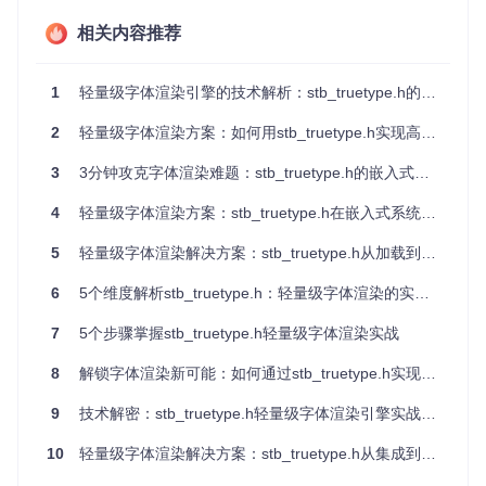
式。通过条件编译控制实现代码的包含：
相关内容推荐
#
define
 STB_TRUETYPE_IMPLEMENTATION
#
include
"stb_truetype.h"
1
轻量级字体渲染引擎的技术解析：stb_truetype.h的实现原理与创新应用
这种设计将函数声明与实现巧妙地组织在同一文件中，预处理
2
轻量级字体渲染方案：如何用stb_truetype.h实现高效文字显示
器通过宏定义判断是否展开实现代码。当作为库使用时（未定
义STB_TRUETYPE_IMPLEMENTATION），文件仅提供函数
3
3分钟攻克字体渲染难题：stb_truetype.h的嵌入式实战指南
声明；当需要编译实现时，定义该宏即可包含完整代码。
4
轻量级字体渲染方案：stb_truetype.h在嵌入式系统中的应用
2.2 字体渲染的核心工作流
5
轻量级字体渲染解决方案：stb_truetype.h从加载到优化全指南
stb_truetype.h将复杂的字体渲染过程抽象为清晰的四阶段流
水线：
6
5个维度解析stb_truetype.h：轻量级字体渲染的实现与优化
文件加载
：将TTF字体文件读取到内存缓冲区
7
5个步骤掌握stb_truetype.h轻量级字体渲染实战
字体解析
：解析字体元数据，建立字符与字形的映射关系
字形生成
：根据指定尺寸和渲染模式生成位图数据
8
解锁字体渲染新可能：如何通过stb_truetype.h实现轻量级文本渲染
目标输出
：将位图数据绘制到应用程序的图形缓冲区
9
技术解密：stb_truetype.h轻量级字体渲染引擎实战指南
图：不同尺寸下的SDF（有向距离场）渲染效果，展示了stb_t
10
轻量级字体渲染解决方案：stb_truetype.h从集成到优化实践
ruetype.h在字体缩放时的清晰度保持能力