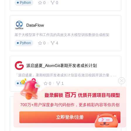
0
0
Python
首先需要获取stb_truetype.h文件，可通过项目仓库获取：
git 
clone
DataFlow
集成到项目中只需两步：
基于大模型算子和工作流的高效文本大模型训练数据合成框架
将stb_truetype.h复制到项目源码目录
0
4
Python
在一个C/C++文件中定义实现宏并包含头文件
// 在一个实现文件中添加
#
define
 STB_TRUETYPE_IMPLEMENTATION
源启盛夏_AtomGit暑期开发者成长计划
#
include
"stb_truetype.h"
「源启盛夏」暑期校园开发者成长计划旨在激活校园开源力量，通过积分激励、认证扶持、资源倾斜等形式，引导高校组织和开发者完成「入驻 — 建项目 — 做贡献 — 获认证 — 得资源」的完整闭环。无论你是想带领社团入驻平台的组织者，还是希望用代码贡献证明自己的开发者，都能在这里找到属于你的成长路径。
// 其他文件只需包含头文件
#
include
"stb_truetype.h"
0
1
Markdown
3.2 基础字体渲染流程
以下代码展示了渲染单个字符的完整流程：
700万+用户深度参与代码创作，更多精彩内容等你共创
py-xiaozhi
// 1. 加载字体文件到内存
基于Python的Xiaozhi AI，适用于想要完整Xiaozhi体验而无需拥有专用硬件的用户。
立即登录/注册
unsigned
char
 *ttf_buffer = 
malloc
(
1
 << 
25
); 
// 32MB缓冲区
0
1
Python
FILE *font_file = fopen(
"fonts/DejaVuSans.ttf"
, 
"rb"
);

fread(ttf_buffer, 
1
, 
1
 << 
25
, font_file);
