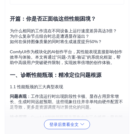
开篇：你是否正面临这些性能困境？
为什么相同的工作流在不同设备上运行速度差异高达3倍？
为什么复杂节点组合时总是遭遇显存溢出？
如何在保持图像质量的同时将生成速度提升50%？
ComfyUI作为模块化的AI创作平台，其性能表现直接影响创作
效率与体验。本文将通过"问题-方案-验证"的系统化框架，帮
助中高级用户突破硬件限制，实现效率倍增的创作体验。
一、诊断性能瓶颈：精准定位问题根源
1.1 性能瓶颈的三大典型表现
问题表现
：工作流运行时出现阶段性卡顿、显存占用异常增
长、生成时间远超预期。这些现象往往并非单纯由硬件配置不
足导致，更多是资源调度与计算优化的问题。
技术原理
：ComfyUI的性能瓶颈主要集中在三个维度：显存管
理（模型加载与卸载）、计算效率（张量运算与并行处理）、
登录后查看全文
数据流转（节点间数据传递与缓存）。现代AI模型的计算密集
特性要求软件层进行精细化资源调度。