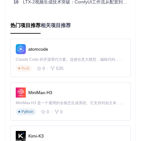
2.1 智能模型卸载机制配置
10
LTX-2视频生成技术突破：ComfyUI工作流从配置到优化全指南
问题表现
：4GB-8GB显存设备在加载超过2个模型时频繁崩
溃，或在生成高分辨率图像时触发内存溢出。
热门项目推荐
相关项目推荐
技术原理
：ComfyUI采用基于引用计数的智能模型管理系统，
当显存不足时自动卸载未使用模型。通过合理配置卸载策略，
可以在有限显存条件下运行复杂工作流。
atomcode
Claude Code 的开源替代方案。连接任意大模型，编辑代码，运行命令，自动验证 — 全自动执行。用 Rust 构建，极致性能。 ｜ An open-source alternative to Claude Code. Connect any LLM, edit code, run commands, and verify changes — autonomously. Built in Rust for speed. Get Started
图1：ComfyUI节点参数配置界面，显示了包括显存管理在内
的高级选项
0
535
Rust
实施步骤
： 针对4GB显存设备的优化配置：
MiniMax-H3
MiniMax H3 是一个通用的全模态生成系统。它支持对由文本、图像、视频和音频组成的多模态上下文进行统一理解，并能生成分辨率高达 2K、时长可达 15 秒的带原生立体声音频的视频。得益于面向任务泛化的系统设计，H3 在预训练阶段就已具备广泛的多模态上下文理解与生成能力，能够出色地执行复杂的多模态指令。
参数说明：
0
0
Python
--lowvram
：启用低显存模式，将UNet模型拆分到CPU/G
PU
--reserve-vram 0.5
：预留0.5GB显存避免系统崩溃
--smart-unload
：基于引用计数的智能卸载
Kimi-K3