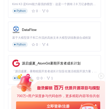
--unload-delay 10
：模型闲置10秒后再卸载，减少频繁
Kimi K3 是Kimi能力最强的模型：这是一个拥有 2.8 万亿参数的混合专家（MoE）模型，具备原生视觉理解能力，并支持 100 万 token 的上下文窗口。
加载开销
0
0
Python
效果验证
：在4GB显存设备上测试包含ControlNet的SD1.5工
作流：
优化前：第3个模型加载时崩溃
DataFlow
优化后：可完整运行包含5个模型的工作流，生成512x512
图像耗时增加约15%但保证稳定性
基于大模型算子和工作流的高效文本大模型训练数据合成框架
0
4
Python
💡 优化小贴士：结合
--fp16-unet
参数可进一步降低显存占
用，但可能导致极轻微的质量损失。对于4GB以下显存设备，
建议同时启用
--vae-tile 256
进行VAE分块处理。
源启盛夏_AtomGit暑期开发者成长计划
三、计算加速：释放GPU算力潜能
「源启盛夏」暑期校园开发者成长计划旨在激活校园开源力量，通过积分激励、认证扶持、资源倾斜等形式，引导高校组织和开发者完成「入驻 — 建项目 — 做贡献 — 获认证 — 得资源」的完整闭环。无论你是想带领社团入驻平台的组织者，还是希望用代码贡献证明自己的开发者，都能在这里找到属于你的成长路径。
3.1 Nvidia显卡的XFormers优化方案
0
1
Markdown
问题表现
：RTX系列显卡在执行注意力计算时GPU利用率低于
70%，存在明显性能浪费。
技术原理
：XFormers库通过优化注意力机制的内存布局和计
700万+用户深度参与代码创作，更多精彩内容等你共创
py-xiaozhi
算顺序，减少显存访问次数并提高计算并行度。在Stable Diffu
sion模型中，注意力计算占总耗时的40%-60%，是优化的关键
基于Python的Xiaozhi AI，适用于想要完整Xiaozhi体验而无需拥有专用硬件的用户。
立即登录/注册
靶点。