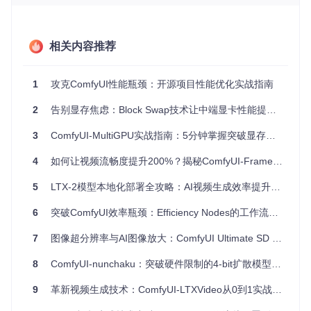
实施步骤
：
相关内容推荐
启用详细性能日志：
1
攻克ComfyUI性能瓶颈：开源项目性能优化实战指南
记录关键指标：模型加载时间、每节点执行耗时、显存占
用峰值
2
告别显存焦虑：Block Swap技术让中端显卡性能提升1.5倍
分析日志识别异常节点：重点关注执行时间超过10秒的节
点或显存占用突增点
3
ComfyUI-MultiGPU实战指南：5分钟掌握突破显存限制的终极解决方案
效果验证
：通过对比优化前后的以下指标判断改进效果：
4
如何让视频流畅度提升200%？揭秘ComfyUI-Frame-Interpolation的AI插值黑科技
工作流总执行时间减少>30%
5
LTX-2模型本地化部署全攻略：AI视频生成效率提升实战指南
显存峰值降低>25%
节点执行时间标准差缩小>40%
6
突破ComfyUI效率瓶颈：Efficiency Nodes的工作流革新之道
💡 优化小贴士：使用
--performance-monitor
参数时，建议
7
图像超分辨率与AI图像放大：ComfyUI Ultimate SD Upscale全攻略
同时记录系统级GPU利用率（nvidia-smi或rocm-smi），可发
现软件层面无法捕捉的硬件资源争用问题。
8
ComfyUI-nunchaku：突破硬件限制的4-bit扩散模型推理引擎技术解析
二、显存优化：小显存设备的极限突破
9
革新视频生成技术：ComfyUI-LTXVideo从0到1实战指南