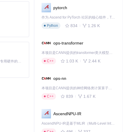
pytorch
作为 Ascend for PyTorch 社区的核心组件，TorchNPU 是昇腾专为 PyTorch 打造的深度学习适配插件，使 PyTorch 框架能够直接调用昇腾 NPU，为开发者提供昇腾 AI 处理器的超强算力。
834
1.26 K
Python
ops-transformer
本项目是CANN提供的transformer类大模型算子库，实现网络在NPU上加速计算。
1.03 K
2.44 K
C++
基于Python的Xiaozhi AI，适用于想要完整Xiaozhi体验而无需拥有专用硬件的用户。
ops-nn
本项目是CANN提供的神经网络类计算算子库，实现网络在NPU上加速计算。
839
1.67 K
C++
AscendNPU-IR
AscendNPU-IR是基于MLIR（Multi-Level Intermediate Representation）构建的，面向昇腾亲和算子编译时使用的中间表示，提供昇腾完备表达能力，通过编译优化提升昇腾AI处理器计算效率，支持通过生态框架使能昇腾AI处理器与深度调优
496
337
C++