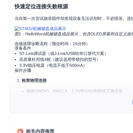
快速定位连接失败根源
当你第一次尝试烧录固件却发现设备无法识别时，不必慌张。连
图1：HelloWord机械键盘成品展示，包含OLED屏幕和自定义旋
连接故障诊断流程（预估时间：15分钟）
准备条件
ST-Link调试器（或J-Link/USB转串口替代方案）
高质量杜邦线4根（建议选用带锁扣的型号）
3.3V稳压电源（电流不低于500mA）
操作步骤
检查物理连接
确保SWDIO、SWCLK、3.3V和GND四根线正确连接
按"电源→数据线→USB"的顺序连接设备
检查PCB上的调试接口是否有虚焊或氧化
电源稳定性测试
使用万用表测量3.3V引脚电压（正常范围：3.25-3.35V）
观察烧录过程中电压是否有明显波动（不应超过±0.1V）
相关内容推荐