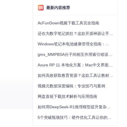
最新内容推荐
AcFunDown视频下载工具完全指南
还在为数字笔记抓狂？这款开源神器让手写批注效率提升300%
Windows笔记本电池健康管理全指南：从根源解决电池损耗问题
gmx_MMPBSA分子间相互作用索引错误的深度诊断与解决
Axure RP 11 本地化方案：Mac中文界面优化与原型设计工具汉化全指南
如何高效获取教育资源？这款工具让教材下载效率提升80%
视频元数据深度编辑：专业技巧与案例
网盘直链下载技术解析与应用指南
如何用DeepSeek-R1推理模型提升复杂任务解决能力：完整指南
5个突破瓶颈技巧：硬件优化工具让你的电脑性能提升30%