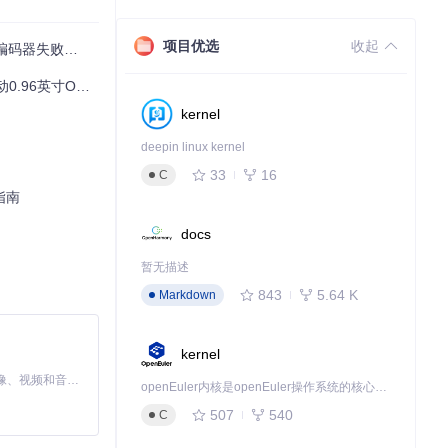
项目优选
收起
败踩坑历程分享
寸OLED显示屏
kernel
deepin linux kernel
33
16
C
指南
docs
暂无描述
843
5.64 K
Markdown
kernel
MiniMax H3 是一个通用的全模态生成系统。它支持对由文本、图像、视频和音频组成的多模态上下文进行统一理解，并能生成分辨率高达 2K、时长可达 15 秒的带原生立体声音频的视频。得益于面向任务泛化的系统设计，H3 在预训练阶段就已具备广泛的多模态上下文理解与生成能力，能够出色地执行复杂的多模态指令。
openEuler内核是openEuler操作系统的核心，既是系统性能与稳定性的基石，也是连接处理器、设备与服务的桥梁。
507
540
C