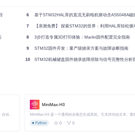
线，长度不超过30cm。
程
6
基于STM32HAL库的直流无刷电机驱动含AS5048A磁编码器失
示数据传输）
7
【亲测免费】 探索STM32的世界：利用HAL库轻松驱动0.96英
巧
8
3步打造专属3D打印体验：Marlin固件配置完全指南
。
9
STM32固件开发：量产级烧录方案与故障诊断指南
10
STM32机械键盘固件烧录故障排除与信号完整性分析
是新手最容易踩的坑。
作用
替代方案
图形界面烧录
OpenOCD命令行工具
.0.exe
安装WinUSB驱动
设备管理器手动更新
MiniMax-H3
键盘主控程序
自行编译的debug版本
oard-fw.bin
Claude Code 的开源替代方案。连接任意大模型，编辑代码，运行命令，自动验证 — 全自动执行。用 Rust 构建，极致性能。 ｜ An open-source alternative to Claude Code. Connect any LLM, edit code, run commands, and verify changes — autonomously. Built in Rust for speed. Get Started
0
0
Python