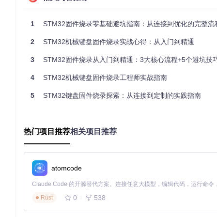
⚠️ 注意：劣质USB线会导致供电不足，建议使用带屏蔽层的数据
1
STM32固件烧录零基础避坑指南：从连接到优化的完整流
验证方法
连接后观察ST-Link指示灯状态（常亮表示供电正常，闪烁表
2
STM32机械键盘固件烧录实战心得：从入门到精通
使用
lsusb
命令查看是否识别到调试器（Linux系统）
3
STM32固件烧录从入门到精通：3大核心流程+5个避坑技
✅ 成功标志：电脑设备管理器中出现"ST-Link Debug"设备条目
4
STM32机械键盘固件烧录工程师实战指南
工具准备与驱动冲突解决
5
STM32键盘固件烧录探索：从连接到定制的实践指南
选择合适的工具并正确配置是固件烧录的基础，错误的驱动配置
必备工具清单（预估时间：20分钟）
热门项目推荐
相关项目推荐
工具名称
项目内路径
ST-Link Utility
4.Tools/STM32 ST-LINK Utility v4.5
Zadig驱动工具
4.Tools/安装USB驱动/zadig-2.5.exe
atomcode
固件文件
2.Firmware/_Release/HelloWord-Keyb
驱动安装步骤
0
538
Rust
打开Zadig工具，选择"Options→List All Devices"
在设备列表中找到"ST-Link"相关设备