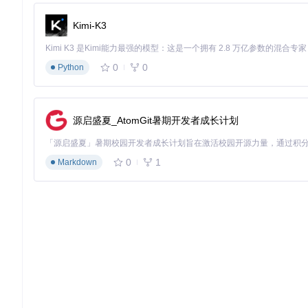
确保驱动选择为"WinUSB"，点击"Replace Driver"
安装完成后重启电脑
Kimi-K3
⚠️ 注意：如果之前安装过其他STM32驱动，需要先卸载干净
验证方法
0
0
Python
运行ST-Link Utility，点击"Target→Connect"，如能显示
固件烧录的操作实施
源启盛夏_AtomGit暑期开发者成长计划
掌握正确的烧录流程可以避免90%的常见问题，这里提供两种可
0
1
Markdown
图2：HelloWord键盘内部结构爆炸图，展示了PCB与外壳的装
方法一：图形界面烧录（适合新手，预估时间：10分钟）
准备条件
已安装ST-Link驱动
连接好调试器与键盘
操作步骤
打开
4.Tools/STM32 ST-LINK Utility v4.5.0.exe
点击菜单栏"Target→Connect"
如连接成功，点击"Target→Program & Verify"
浏览选择固件文件
2.Firmware/_Release/HelloWord-Ke