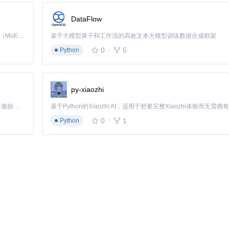
DataFlow
再重新安装，否则会导致驱动冲突。
Kimi K3 是Kimi能力最强的模型：这是一个拥有 2.8 万亿参数的混合专家（MoE）模型，具备原生视觉理解能力，并支持 100 万 token 的上下文窗口。
基于大模型算子和工作流的高效文本大模型训练数据合成框架
0
5
Python
芯片型号（如STM32F103CB）则驱动安装成功。
py-xiaozhi
「源启盛夏」暑期校园开发者成长计划旨在激活校园开源力量，通过积分激励、认证扶持、资源倾斜等形式，引导高校组织和开发者完成「入驻 — 建项目 — 做贡献 — 获认证 — 得资源」的完整闭环。无论你是想带领社团入驻平台的组织者，还是希望用代码贡献证明自己的开发者，都能在这里找到属于你的成长路径。
靠的烧录方法。
0
1
Python
配关系
yboard-fw.bin