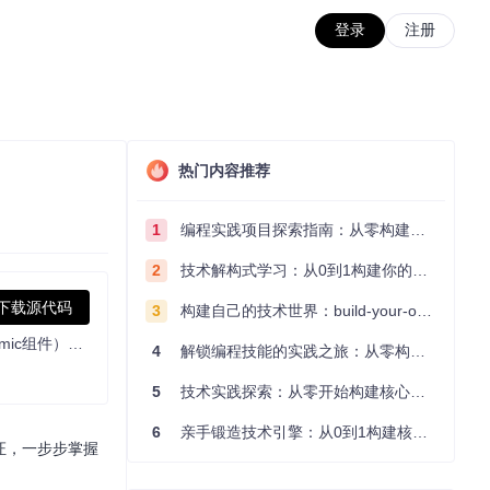
登录
注册
热门内容推荐
1
编程实践项目探索指南：从零构建技术能力体系
2
技术解构式学习：从0到1构建你的编程知识体系
下载源代码
3
构建自己的技术世界：build-your-own-x项目的实践探索指南
用户可基于此项目DIY多功能机械键盘，支持自定义组件替换。核心功能包括模块化设计（左侧带电子墨水屏和FOC力反馈旋钮的Dynamic组件）、移位寄存器按键扫描、独立RGB灯控，提供硬件设计文件、固件源码及二次开发SDK。
4
解锁编程技能的实践之旅：从零构建你的技术世界
5
技术实践探索：从零开始构建核心系统的实践指南
6
亲手锻造技术引擎：从0到1构建核心系统的实践指南
证，一步步掌握