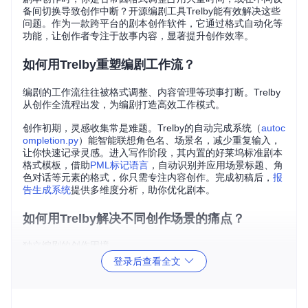
备间切换导致创作中断？开源编剧工具Trelby能有效解决这些
问题。作为一款跨平台的剧本创作软件，它通过格式自动化等
功能，让创作者专注于故事内容，显著提升创作效率。
如何用Trelby重塑编剧工作流？
编剧的工作流往往被格式调整、内容管理等琐事打断。Trelby
从创作全流程出发，为编剧打造高效工作模式。
创作初期，灵感收集常是难题。Trelby的自动完成系统（
autoc
ompletion.py
）能智能联想角色名、场景名，减少重复输入，
让你快速记录灵感。进入写作阶段，其内置的好莱坞标准剧本
格式模板，借助
PML标记语言
，自动识别并应用场景标题、角
色对话等元素的格式，你只需专注内容创作。完成初稿后，
报
告生成系统
提供多维度分析，助你优化剧本。
如何用Trelby解决不同创作场景的痛点？
独立编剧的创作困境
登录后查看全文
独立编剧王颖曾为剧本格式烦恼，用普通文档写作，格式调整
占30%时间。使用Trelby后，自动格式功能让她专注情节，月
产出从1个剧本提升到2个。