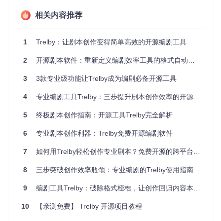
影视团队的协作难题
相关内容推荐
影视团队常因文件兼容问题影响进度。Trelby基于Python 3的
跨平台架构，配合
mypickle.py
的序列化技术，确保文件在不同
系统正常打开，团队协作效率提升40%。
1
Trelby：让剧本创作变得简单高效的开源编剧工具
创作场
效率提
2
开源剧本软件：重新定义编剧效率工具的格式自动化革命
传统方式
Trelby方式
景
升
3
3款专业级功能让Trelby成为编剧必备开源工具
独立创
格式调整耗时
自动格式处理
30%
作
多
4
专业编剧工具Trelby：三步提升剧本创作效率的开源解决方案
团队协
文件兼容问题
跨平台文件流
40%
作
多
转
5
终极剧本创作指南：开源工具Trelby完全解析
6
专业剧本创作利器：Trelby免费开源编剧软件
如何用技术亮点提升Trelby的使用体验？
7
如何用Trelby轻松创作专业剧本？免费开源的跨平台编剧神器全攻略 🎬
Trelby的诸多技术亮点，为用户带来优质使用体验。
8
三步突破创作效率瓶颈：专业编剧的Trelby使用指南
其自动完成系统采用TF-IDF算法，分析输入内容学习创作习
惯，优先显示高频角色和场景名，减少60%重复输入。格式处
9
编剧工具Trelby：破除格式桎梏，让创作回归内容本质的开源解决方案
理核心的PML标记语言，比XML简洁、比纯文本结构化，方便
修改格式规则。
场景导航功能
让用户快速定位场景，拖拽式重
10
【亲测免费】 Trelby 开源项目教程
排功能自动更新场景编号，保证逻辑连贯。