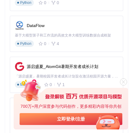
让他们专注结构学习，学生进步快了很多。”
0
0
Python
你在剧本创作中遇到过哪些工具使用问题？欢迎分享你的创作
工具使用体验。
DataFlow
基于大模型算子和工作流的高效文本大模型训练数据合成框架
trelby
下载源代码
0
4
Python
The free, multiplatform, feature-rich screenwriting program!
项目地址：
https://gitcode.com/gh_mirrors/tr/trelby
源启盛夏_AtomGit暑期开发者成长计划
「源启盛夏」暑期校园开发者成长计划旨在激活校园开源力量，通过积分激励、认证扶持、资源倾斜等形式，引导高校组织和开发者完成「入驻 — 建项目 — 做贡献 — 获认证 — 得资源」的完整闭环。无论你是想带领社团入驻平台的组织者，还是希望用代码贡献证明自己的开发者，都能在这里找到属于你的成长路径。
0
1
Markdown
700万+用户深度参与代码创作，更多精彩内容等你共创
py-xiaozhi
基于Python的Xiaozhi AI，适用于想要完整Xiaozhi体验而无需拥有专用硬件的用户。
立即登录/注册
0
1
Python