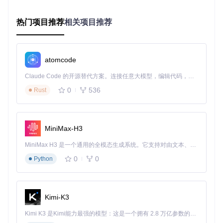
如何用Trelby进行创意管理与实践操作？
热门项目推荐
相关项目推荐
创意管理
Trelby可帮助你管理创意。创建项目后，用场景导航功能（
pa
gelist.py
）为不同创意标记，方便后续整理。自动保存功能避
atomcode
免灵感丢失，你可专注发散创意。
Claude Code 的开源替代方案。连接任意大模型，编辑代码，运行命令，自动验证 — 全自动执行。用 Rust 构建，极致性能。 ｜ An open-source alternative to Claude Code. Connect any LLM, edit code, run commands, and verify changes — autonomously. Built in Rust for speed. Get Started
实践操作
克隆项目仓库：
git clone https://gitcode.com/gh
0
536
Rust
_mirrors/tr/trelby
安装依赖：在项目根目录执行
pip install -r require
ments.txt
启动程序：运行
python trelby.py
开始创作
MiniMax-H3
个性化设置：进入设置界面（
configpages/
），自定义快
MiniMax H3 是一个通用的全模态生成系统。它支持对由文本、图像、视频和音频组成的多模态上下文进行统一理解，并能生成分辨率高达 2K、时长可达 15 秒的带原生立体声音频的视频。得益于面向任务泛化的系统设计，H3 在预训练阶段就已具备广泛的多模态上下文理解与生成能力，能够出色地执行复杂的多模态指令。
捷键、字体方案和自动保存间隔。
0
0
Python
不同职业身份的用户如何评价Trelby？
戏剧导演张导
：“排练时，Trelby的舞台区域标记功能（
locatio
Kimi-K3
ns.py
）帮演员理解走位，排练效率提高不少。”
编剧培训师李老师
：“教学生剧本写作，Trelby的自动格式功能
Kimi K3 是Kimi能力最强的模型：这是一个拥有 2.8 万亿参数的混合专家（MoE）模型，具备原生视觉理解能力，并支持 100 万 token 的上下文窗口。