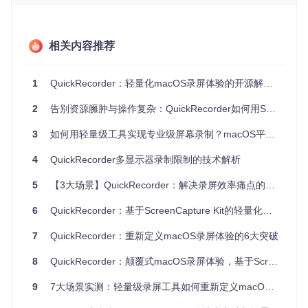
此外，QuickRecorder还支持音频单独录制和移动设备录制，
通过USB连接即可轻松捕获iOS设备屏幕内容。这种全方位的
录制模式覆盖，使得QuickRecorder能够从容应对从简单的屏
幕录制到复杂的多设备录制任务。
相关内容推荐
智能场景识别编码技术
1
QuickRecorder：轻量化macOS录屏体验的开源解决方案
QuickRecorder内置了先进的场景分析引擎，能够根据录制内
容的类型自动调整编码参数，这一技术在轻量化工具中实属罕
2
告别资源臃肿与操作复杂：QuickRecorder如何用ScreenCapture Kit重构macOS录屏体验
见。当检测到文本编辑场景时，系统会自动启用清晰度优先模
式，确保文字边缘锐利可辨；在视频播放场景下，则切换至动
态优化模式，提升色彩还原度和动态范围；而在游戏录制场景
3
如何用轻量级工具实现专业级屏幕录制？macOS平台的效率新选择
中，会自动启用高性能模式，维持高帧率录制，确保动作画面
流畅无卡顿。
4
QuickRecorder多显示器录制限制的技术解析
这种智能编码技术不仅保证了录制质量，还能有效优化文件体
5
【3大场景】QuickRecorder：解决录屏效率痛点的创新方案
积，避免了传统录屏工具"一刀切"式编码导致的文件过大或质
量不佳的问题。
6
QuickRecorder：基于ScreenCapture Kit的轻量化macOS录屏工具创新体验
高效资源利用架构
7
QuickRecorder：重新定义macOS录屏体验的6大突破
与传统录屏软件动辄上百MB的体积不同，QuickRecorder采用
8
QuickRecorder：颠覆式macOS录屏体验，基于ScreenCapture Kit的轻量化开源解决方案
了高度优化的三层架构设计：捕获层基于Apple最新的Screen
Capture Kit实现高效屏幕数据采集；处理层应用金属渲染技术
9
7大场景实测：轻量级录屏工具如何重新定义macOS录制体验
(Metal)进行实时视频处理；编码层则利用VideoToolbox框架实
现硬件加速编码。这种架构设计使应用在保持10MB小巧体积