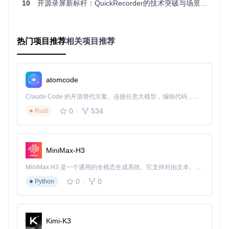
10
开源录屏新标杆：QuickRecorder的技术突破与场景革命
的同时，实现了专业级功能，CPU占用率控制在8-20%之间，
内存使用也仅为45-100MB，远低于同类软件。
实际应用案例：从日常使用到专业创作
热门项目推荐
相关项目推荐
教育工作者的在线课程制作利器
王老师是一名大学计算机系讲师，需要经常录制编程教学视
atomcode
频。使用QuickRecorder后，他的工作流程得到了显著优化：
选择"全屏录制"模式，同时启用摄像头叠加功能，让学生既能
Claude Code 的开源替代方案。连接任意大模型，编辑代码，运行命令，自动验证 — 全自动执行。用 Rust 构建，极致性能。 ｜ An open-source alternative to Claude Code. Connect any LLM, edit code, run commands, and verify changes — autonomously. Built in Rust for speed. Get Started
看到代码演示，也能看到老师的讲解表情；在参数设置中选
择"教学模式"预设，系统自动优化文字清晰度和音频采集；开
0
534
Rust
启系统声音录制以捕获PPT讲解和代码运行声音；使用内置的
画笔工具进行重点标注。录制完成后，文件自动保存为MP4格
式，方便直接上传到教学平台。
MiniMax-H3
"QuickRecorder的画中画功能让我的教学视频更具互动性，多
音轨录制则方便我后期调整人声与课件声音的比例，"王老师
MiniMax H3 是一个通用的全模态生成系统。它支持对由文本、图像、视频和音频组成的多模态上下文进行统一理解，并能生成分辨率高达 2K、时长可达 15 秒的带原生立体声音频的视频。得益于面向任务泛化的系统设计，H3 在预训练阶段就已具备广泛的多模态上下文理解与生成能力，能够出色地执行复杂的多模态指令。
评价道，"最让我惊喜的是，即使连续录制两小时，我的MacB
ook也不会像使用其他软件时那样发热严重。"
0
0
Python
软件开发人员的技术演示工具
作为一名iOS开发者，李工经常需要录制App演示视频和技术
Kimi-K3
分享内容。他发现QuickRecorder的"应用录制"模式特别适合