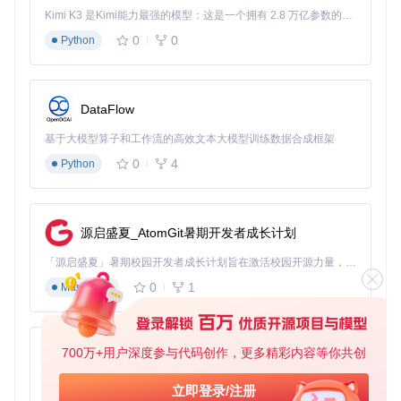
捕获Xcode界面，能够自动忽略其他窗口的干扰；启用"鼠标高
Kimi K3 是Kimi能力最强的模型：这是一个拥有 2.8 万亿参数的混合专家（MoE）模型，具备原生视觉理解能力，并支持 100 万 token 的上下文窗口。
亮"功能后，观看者可以清晰地看到他的操作位置；通过设置
全局快捷键，他可以在不中断演示的情况下快速开始/暂停录
0
0
Python
制；选择"高清晰度"模式确保代码清晰可读，连注释都能清晰
显示。
DataFlow
"对于技术演示来说，清晰度和流畅度至关重要，"李工表
基于大模型算子和工作流的高效文本大模型训练数据合成框架
示，"QuickRecorder在录制Xcode界面时表现出色，即使是快
速滚动代码也不会出现模糊，而且文件体积比我以前使用的工
0
4
Python
具小了近40%。"
内容创作者的高效素材采集工具
源启盛夏_AtomGit暑期开发者成长计划
视频博主小张专注于Mac生产力工具分享，她需要经常录制软
件操作演示。QuickRecorder的区域录制功能让她能够精确选
「源启盛夏」暑期校园开发者成长计划旨在激活校园开源力量，通过积分激励、认证扶持、资源倾斜等形式，引导高校组织和开发者完成「入驻 — 建项目 — 做贡献 — 获认证 — 得资源」的完整闭环。无论你是想带领社团入驻平台的组织者，还是希望用代码贡献证明自己的开发者，都能在这里找到属于你的成长路径。
择需要展示的界面部分，避免无关内容干扰观众；定时录制功
能则让她可以在录制开始前做好准备；而独立音轨录制功能则
0
1
Markdown
方便她后期进行配音和音效处理。
"作为内容创作者，我需要一款既高效又不占用太多系统资源
的录屏工具，"小张解释道，"QuickRecorder的轻量化设计让
700万+用户深度参与代码创作，更多精彩内容等你共创
py-xiaozhi
我可以在录制的同时进行其他编辑工作，而不会感到任何卡
顿。"
基于Python的Xiaozhi AI，适用于想要完整Xiaozhi体验而无需拥有专用硬件的用户。
立即登录/注册