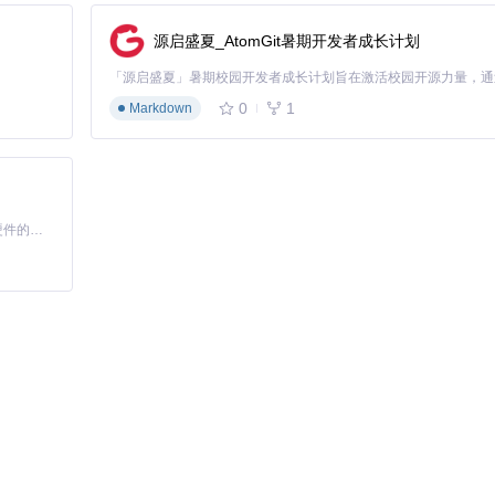
护成本。
源启盛夏_AtomGit暑期开发者成长计划
-"前缀）标记响应式元素，自动生成媒体查询代码。
0
1
Markdown
辨率适配。
基于Python的Xiaozhi AI，适用于想要完整Xiaozhi体验而无需拥有专用硬件的用户。
用的SVG矢量图形（可缩放矢量图形）文件。
体实施步骤如下：
体样式的设计系统，使用"-"前缀排除无需导出的参考图层。