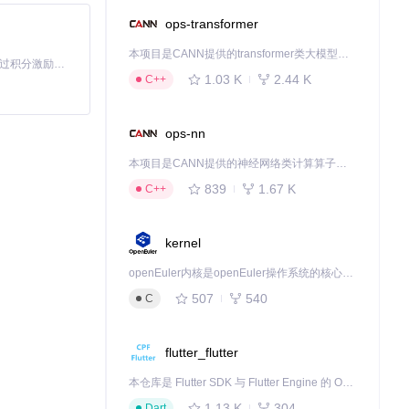
ops-transformer
本项目是CANN提供的transformer类大模型算子库，实现网络在NPU上加速计算。
「源启盛夏」暑期校园开发者成长计划旨在激活校园开源力量，通过积分激励、认证扶持、资源倾斜等形式，引导高校组织和开发者完成「入驻 — 建项目 — 做贡献 — 获认证 — 得资源」的完整闭环。无论你是想带领社团入驻平台的组织者，还是希望用代码贡献证明自己的开发者，都能在这里找到属于你的成长路径。
1.03 K
2.44 K
C++
ops-nn
本项目是CANN提供的神经网络类计算算子库，实现网络在NPU上加速计算。
839
1.67 K
C++
kernel
openEuler内核是openEuler操作系统的核心，既是系统性能与稳定性的基石，也是连接处理器、设备与服务的桥梁。
507
540
C
flutter_flutter
本仓库是 Flutter SDK 与 Flutter Engine 的 OpenHarmony 适配版本，由 CPF-Flutter 团队维护。开发者可使用熟悉的 Flutter 技术栈开发 OpenHarmony 应用，3.35.7 及以后的适配版本可基于本仓库源码构建支持 OpenHarmony 的 Flutter Engine。
1.13 K
304
Dart