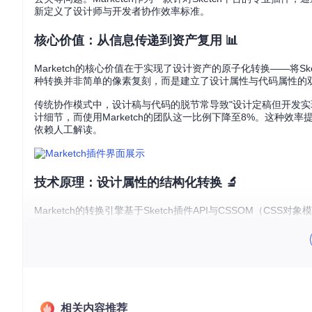
新定义了设计师与开发者协作效率标准。
核心价值：从信息传递到资产复用 📊
Marketch的核心价值在于实现了设计资产的原子化转换——将S
种转换并非简单的像素复刻，而是建立了设计属性与代码属性的
传统协作模式中，设计稿与代码的脱节常导致"设计定稿但开发实现
计细节，而使用Marketch的团队这一比例下降至8%。这种
依赖人工解读。
技术原理：设计属性的结构化转换 🔬
Marketch的转换引擎基于Sketch插件API与CSSOM（CS
// 核心转换逻辑伪代码
function
transformLayerToCSS
(
layer
) {

return
 {

selector
: 
`.
${layer.name.toLowerCase()}
`
,

styles
: {

'background-color'
: layer.
fill
.
color
.
toHex
(),

相关内容推荐