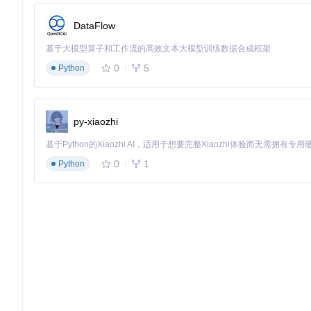
场景痛点
：多端适配需要设计师创建多个尺寸的设计稿，增加维
DataFlow
解决方案
：通过特殊命名规则（如"@mobile-""@desktop
基于大模型算子和工作流的高效文本大模型训练数据合成框架
视角
价值点
0
5
Python
设计师视角
单画布完成多端设计
开发者视角
直接获得适配代码框架
py-xiaozhi
SVG矢量图形导出
场景痛点
：图标等矢量元素导出为位图后缩放会失真，影响多分
解决方案
：对名称以"svg-"开头的图层，自动导出为可直接引
0
1
Python
视角
价值点
设计师视角
保持图形清晰度与编辑灵活性
开发者视角
减少HTTP请求并支持样式定制
场景实践：移动界面开发工作流 📱
某金融科技公司使用Marketch优化iOS应用界面开发流程，具
设计规范定义
：UI团队在Sketch中建立包含颜色变量、字