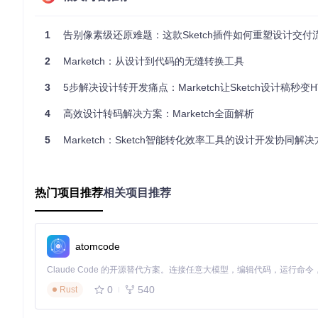
'border-radius'
: 
`
${layer.cornerRadius}
px`
,

'width'
: 
`
${layer.frame.width}
px`
,

'height'
: 
`
${layer.frame.height}
px`
1
告别像素级还原难题：这款Sketch插件如何重塑设计交付
    }

  }

2
Marketch：从设计到代码的无缝转换工具
3
5步解决设计转开发痛点：Marketch让Sketch设计稿秒变
该引擎首先通过Sketch API获取图层树结构，提取每个元
4
高效设计转码解决方案：Marketch全面解析
属性映射规则，将这些设计属性转换为对应的CSS声明；最终根
同时确保代码的可维护性。
5
Marketch：Sketch智能转化效率工具的设计开发协同解
创新特性：双重视角的功能设计 🔍
智能样式提取
热门项目推荐
相关项目推荐
场景痛点
：设计师需要手动标注每个元素的颜色值、字体大小等
解决方案
：插件自动解析Sketch图层样式，生成包含计算后值
atomcode
视角
价值点
设计师视角
确保设计意图100%准确传递
0
540
开发者视角
Rust
避免样式值手动计算错误
响应式布局标记