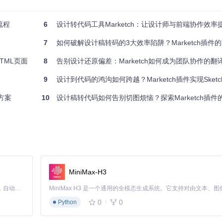
流程
6
设计转代码工具Marketch：让设计师与前端协作效率提升
7
如何破解设计稿转码的3大效率陷阱？Marketch插件
HTML页面
8
告别设计还原偏差：Marketch如何成为团队协作的翻
素的几何属性（位置、尺寸）、视觉属性（颜色、阴影、圆角）和层级关系；然
9
设计到代码的鸿沟如何跨越？Marketch插件实现Sketch到H
据图层嵌套关系生成符合W3C标准的HTML结构。这种转换过程保留了设
决方案
10
设计稿转代码如何告别切图烦恼？探索Marketch插件
样式属性，前端需反复确认设计细节。
的CSS代码块，支持直接复制使用。
MiniMax-H3
Claude Code 的开源替代方案。连接任意大模型，编辑代码，运行命令，自动验证 — 全自动执行。用 Rust 构建，极致性能。 ｜ An open-source alternative to Claude Code. Connect any LLM, edit code, run commands, and verify changes — autonomously. Built in Rust for speed. Get Started
0
0
Python