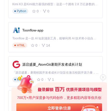
Kimi K3 是Kimi能力最强的模型：这是一个拥有 2.8 万亿参数的混合专家（MoE）模型，具备原生视觉理解能力，并支持 100 万 token 的上下文窗口。
0
0
Python
Toonflow-app
Toonflow 是一款 AI 短剧漫剧工具，能够利用 AI 技术将小说自动转化为剧本，并结合 AI 生成的图片和视频，实现高效的短剧创作。借助 Toonflow，可以轻松完成从文字到影像的全流程，让短剧制作变得更加智能与便捷。
0
14
HTML
源启盛夏_AtomGit暑期开发者成长计划
「源启盛夏」暑期校园开发者成长计划旨在激活校园开源力量，通过积分激励、认证扶持、资源倾斜等形式，引导高校组织和开发者完成「入驻 — 建项目 — 做贡献 — 获认证 — 得资源」的完整闭环。无论你是想带领社团入驻平台的组织者，还是希望用代码贡献证明自己的开发者，都能在这里找到属于你的成长路径。
0
1
Markdown
700万+用户深度参与代码创作，更多精彩内容等你共创
AionUi
免费、本地、开源的 24/7 全天候 Cowork 应用，以及适用于 Gemini CLI、Claude Code、Codex、OpenCode、Qwen Code、Goose CLI、Auggie 等的 OpenClaw | 🌟 喜欢就点star吧
立即登录/注册