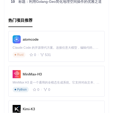
10
标题：利用Golang-Geo简化地理空间操作的优雅之道
热门项目推荐
atomcode
Claude Code 的开源替代方案。连接任意大模型，编辑代码，运行命令，自动验证 — 全自动执行。用 Rust 构建，极致性能。 ｜ An open-source alternative to Claude Code. Connect any LLM, edit code, run commands, and verify changes — autonomously. Built in Rust for speed. Get Started
0
531
Rust
MiniMax-H3
MiniMax H3 是一个通用的全模态生成系统。它支持对由文本、图像、视频和音频组成的多模态上下文进行统一理解，并能生成分辨率高达 2K、时长可达 15 秒的带原生立体声音频的视频。得益于面向任务泛化的系统设计，H3 在预训练阶段就已具备广泛的多模态上下文理解与生成能力，能够出色地执行复杂的多模态指令。
0
0
Python
Kimi-K3