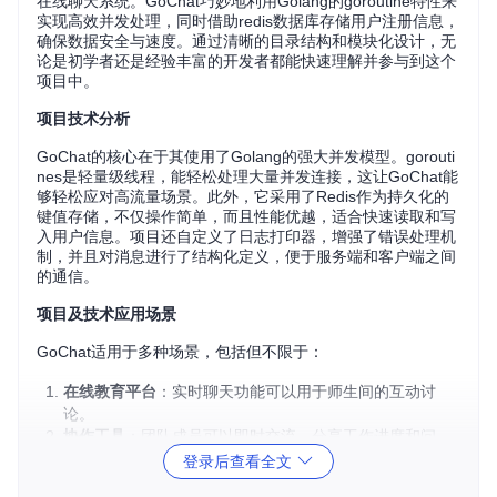
在线聊天系统。GoChat巧妙地利用Golang的goroutine特性来
实现高效并发处理，同时借助redis数据库存储用户注册信息，
确保数据安全与速度。通过清晰的目录结构和模块化设计，无
论是初学者还是经验丰富的开发者都能快速理解并参与到这个
项目中。
项目技术分析
GoChat的核心在于其使用了Golang的强大并发模型。gorouti
nes是轻量级线程，能轻松处理大量并发连接，这让GoChat能
够轻松应对高流量场景。此外，它采用了Redis作为持久化的
键值存储，不仅操作简单，而且性能优越，适合快速读取和写
入用户信息。项目还自定义了日志打印器，增强了错误处理机
制，并且对消息进行了结构化定义，便于服务端和客户端之间
的通信。
项目及技术应用场景
GoChat适用于多种场景，包括但不限于：
在线教育平台
：实时聊天功能可以用于师生间的互动讨
论。
协作工具
：团队成员可以即时交流，分享工作进度和问
题。
登录后查看全文
社交应用
：创建私聊或群组，实现实时的信息传递和交