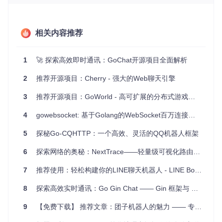
流。
项目特点
相关内容推荐
高性能并发
：利用Golang的goroutine和channel，实现高
效并发处理，保证在大规模用户并发下系统的稳定运行。
用户管理
：集成Redis存储用户信息，提供了可靠的用户注
1
🚀 探索高效即时通讯：GoChat开源项目全面解析
册和登录功能。
模块化设计
：客户端和服务端代码分离，各部分职责明
2
推荐开源项目：Cherry - 强大的Web聊天引擎
确，易于维护和扩展。
3
全面的功能
推荐开源项目：GoWorld - 高可扩展的分布式游戏服务器引擎
：支持群聊、私聊、在线用户列表显示等多种
聊天模式。
4
gowebsocket: 基于Golang的WebSocket百万连接分布式聊天系统教程
友好的用户体验
：图形化界面展示，不同消息类型使用不
同颜色区分，提高阅读体验。
5
探秘Go-CQHTTP：一个高效、灵活的QQ机器人框架
启动你的聊天之旅
6
探索网络的奥秘：NextTrace——轻量级可视化路由工具深度解析
要尝试GoChat，只需简单几步：克隆项目到你的GOPATH，
编译并运行服务端和客户端代码。按照提供的命令行指南，你
7
推荐使用：轻松构建你的LINE聊天机器人 - LINE BotTemplate
可以轻松启动并体验这个功能齐全的聊天系统。
8
探索高效实时通讯：Go Gin Chat —— Gin 框架与 WebSocket 的完美结合
GoChat是一个理想的实践项目，无论你是想深入学习Golang
网络编程，还是希望为自己的项目添加实时聊天功能，它都是
9
【免费下载】 推荐文章：团子机器人的魅力 —— 专为剑网三玩家打造的智能群聊伙伴
不容错过的。现在就开始，让GoChat带给你无尽的开发乐趣
和实际应用价值！