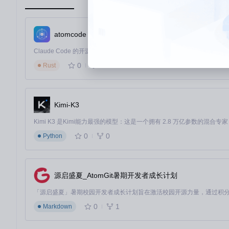
高端工作站
：支持多模型同时运行，可配置8GB以上内存用于
🚀 分步部署：从基础安装到高级配置
atomcode
基础安装：快速启动
Windows系统
目标
：完成Cherry Studio基础安装
0
534
Rust
操作
：双击下载的.exe安装包，按照向导指示完成安装
预期结果
：桌面生成快捷方式，首次启动时自动打开基础配
macOS系统
目标
：完成Cherry Studio基础安装
Kimi-K3
操作
：
# 挂载dmg文件
hdiutil mount cherry-studio.dmg

0
0
Python
# 将应用拖拽至应用程序文件夹
cp
源启盛夏_AtomGit暑期开发者成长计划
预期结果
：应用程序文件夹中出现Cherry Studio，首次
Linux系统
目标
：完成Cherry Studio基础安装
操作
：
0
1
Markdown
# 安装依赖