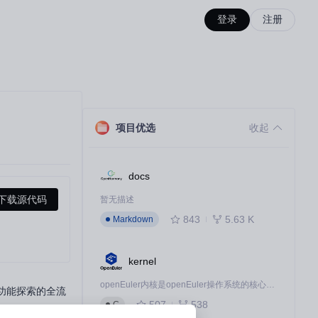
登录
注册
项目优选
收起
docs
下载源代码
暂无描述
843
5.63 K
Markdown
kernel
openEuler内核是openEuler操作系统的核心，既是系统性能与稳定性的基石，也是连接处理器、设备与服务的桥梁。
到功能探索的全流
507
538
C