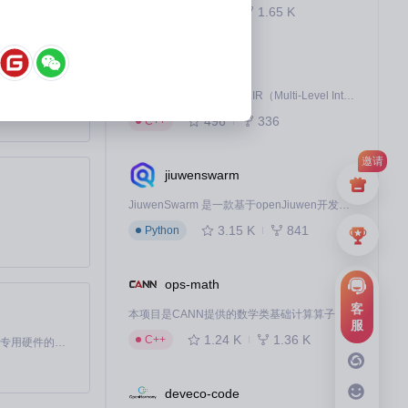
834
1.65 K
C++
AscendNPU-IR
MiniMax H3 是一个通用的全模态生成系统。它支持对由文本、图像、视频和音频组成的多模态上下文进行统一理解，并能生成分辨率高达 2K、时长可达 15 秒的带原生立体声音频的视频。得益于面向任务泛化的系统设计，H3 在预训练阶段就已具备广泛的多模态上下文理解与生成能力，能够出色地执行复杂的多模态指令。
AscendNPU-IR是基于MLIR（Multi-Level Intermediate Representation）构建的，面向昇腾亲和算子编译时使用的中间表示，提供昇腾完备表达能力，通过编译优化提升昇腾AI处理器计算效率，支持通过生态框架使能昇腾AI处理器与深度调优
496
336
C++
邀请
jiuwenswarm
JiuwenSwarm 是一款基于openJiuwen开发的智能AI Agent，它能够将大语言模型的强大能力，通过你日常使用的各类通讯应用，直接延伸至你的指尖。
3.15 K
841
Python
ops-math
客
本项目是CANN提供的数学类基础计算算子库，实现网络在NPU上加速计算。
服
1.24 K
1.36 K
C++
基于Python的Xiaozhi AI，适用于想要完整Xiaozhi体验而无需拥有专用硬件的用户。
deveco-code