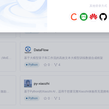
本地模型推理
其他登录方式
MiniMax-H3
Claude Code 的开源替代方案。连接任意大模型，编辑代码，运行命令，自动验证 — 全自动执行。用 Rust 构建，极致性能。 ｜ An open-source alternative to Claude Code. Connect any LLM, edit code, run commands, and verify changes — autonomously. Built in Rust for speed. Get Started
0
0
Python
置向导
DataFlow
Kimi K3 是Kimi能力最强的模型：这是一个拥有 2.8 万亿参数的混合专家（MoE）模型，具备原生视觉理解能力，并支持 100 万 token 的上下文窗口。
基于大模型算子和工作流的高效文本大模型训练数据合成框架
0
4
Python
py-xiaozhi
运行需在"系统设置-隐私与安全性"中授权
「源启盛夏」暑期校园开发者成长计划旨在激活校园开源力量，通过积分激励、认证扶持、资源倾斜等形式，引导高校组织和开发者完成「入驻 — 建项目 — 做贡献 — 获认证 — 得资源」的完整闭环。无论你是想带领社团入驻平台的组织者，还是希望用代码贡献证明自己的开发者，都能在这里找到属于你的成长路径。
0
1
Python