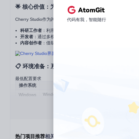
🌟 核心价值：为什么选择Cherry Studio
Cherry Studio作为跨平台AI桌面客户端，为不同用户群体提
代码有我，智能随行
科研工作者
：利用文档处理功能分析论文、提取关键信息，支持文
开发者
：通过多模型支持测试不同AI服务的响应效果，内置代
内容创作者
：借助300+预配置AI助手快速生成和优化内容，
📋 环境准备：系统要求与依赖
最低配置要求
操作系统
版本要求
必备组
Windows 10及以上(64位)
WebView2运
Windows
macOS 12.0及以上
macOS
-
Ubuntu 20.04/Debian 11或更高
libgtk-3-0, lib
Linux
硬件适配建议
基础办公本
：适合运行云端模型，建议关闭本地模型以节省资
中端配置电脑
：可流畅运行Ollama等轻量级本地模型，建议分
热门项目推荐
相关项目推荐