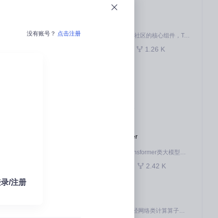
pytorch
没有账号？
点击注册
作为 Ascend for PyTorch 社区的核心组件，TorchNPU 是昇腾专为 PyTorch 打造的深度学习适配插件，使 PyTorch 框架能够直接调用昇腾 NPU，为开发者提供昇腾 AI 处理器的超强算力。
830
1.26 K
Python
kernel
deepin linux kernel
33
16
C
ops-transformer
本项目是CANN提供的transformer类大模型算子库，实现网络在NPU上加速计算。
1.03 K
2.42 K
C++
录/注册
ops-nn
本项目是CANN提供的神经网络类计算算子库，实现网络在NPU上加速计算。