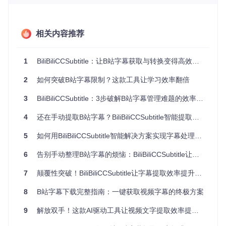
ON格式，主流播放器根本无法识别，只能眼睁睁看着资源闲
置。
批量处理效率低下
相关内容推荐
遇到系列课程或多分P视频时，手动处理每个视频的字幕下载
和格式转换，操作繁琐且重复，耗费大量时间和精力。
1
BiliBiliCCSubtitle：让B站字幕获取与转换变得高效的终极方案
💡 实战解决方案：三步搞定B站字幕获取与转换
2
如何突破B站字幕限制？这款工具让学习效率翻倍
1. 快速部署运行环境
3
BiliBiliCCSubtitle：3步破解B站字幕管理难题的效率倍增器
首先获取工具源码：
4
还在手动提取B站字幕？BiliBiliCCSubtitle智能提取工具让效率提升10倍
git 
clone
5
如何用BiliBiliCCSubtitle智能解决方案实现字幕处理效率提升？
6
告别手动整理B站字幕的烦恼：BiliBiliCCSubtitle让字幕获取变得简单
进入项目目录后，按照文档提示完成编译安装。整个过程无需
复杂配置，小白也能轻松完成。
7
颠覆性突破！BiliBiliCCSubtitle让字幕提取效率提升10倍，告别90%的无效工作
2. 灵活下载字幕文件
8
B站字幕下载完整指南：一键获取视频字幕的终极方案
基础下载命令：
9
解放双手！这款AI驱动工具让视频文字提取效率提升10倍