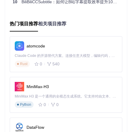
10
BiliBiliCCSubtitle：如何让B站字幕提取效率提升10倍？
💡 技巧提示：想下载特定分P视频的字幕？只需在视频链接后
添加
?p=数字
参数，如
https://www.bilibili.com/vide
o/av123456?p=2
。
热门项目推荐
相关项目推荐
批量下载多个分P字幕时，使用
-s
和
-e
参数指定分P范围，例
如
ccdown -d 视频链接 -s 1 -e 5
即可下载1到5分P的所有
字幕。
atomcode
3. 一键完成格式转换
Claude Code 的开源替代方案。连接任意大模型，编辑代码，运行命令，自动验证 — 全自动执行。用 Rust 构建，极致性能。 ｜ An open-source alternative to Claude Code. Connect any LLM, edit code, run commands, and verify changes — autonomously. Built in Rust for speed. Get Started
添加
-c
参数可在下载时自动完成格式转换：
0
540
Rust
MiniMax-H3
转换后的SRT格式字幕兼容VLC、PotPlayer等主流播放器，让
你随时随地享受带字幕的视频内容。
MiniMax H3 是一个通用的全模态生成系统。它支持对由文本、图像、视频和音频组成的多模态上下文进行统一理解，并能生成分辨率高达 2K、时长可达 15 秒的带原生立体声音频的视频。得益于面向任务泛化的系统设计，H3 在预训练阶段就已具备广泛的多模态上下文理解与生成能力，能够出色地执行复杂的多模态指令。
0
0
Python
📊 对比分析：为什么选择BiliBiliCCSubtitle？
功能特
在线字幕提取
浏览器插
BiliBiliCCSubt
性
itle
工具
件
DataFlow