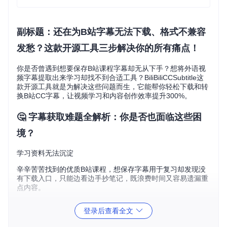
副标题：还在为B站字幕无法下载、格式不兼容
发愁？这款开源工具三步解决你的所有痛点！
你是否曾遇到想要保存B站课程字幕却无从下手？想将外语视
频字幕提取出来学习却找不到合适工具？BiliBiliCCSubtitle这
款开源工具就是为解决这些问题而生，它能帮你轻松下载和转
换B站CC字幕，让视频学习和内容创作效率提升300%。
🤔 字幕获取难题全解析：你是否也面临这些困
境？
学习资料无法沉淀
辛辛苦苦找到的优质B站课程，想保存字幕用于复习却发现没
有下载入口，只能边看边手抄笔记，既浪费时间又容易遗漏重
点内容。
格式兼容问题突出
登录后查看全文
好不容易通过各种方法获取到的字幕文件，却发现是特殊的JS