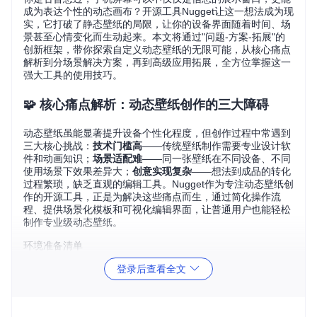
成为表达个性的动态画布？开源工具Nugget让这一想法成为现
实，它打破了静态壁纸的局限，让你的设备界面随着时间、场
景甚至心情变化而生动起来。本文将通过"问题-方案-拓展"的
创新框架，带你探索自定义动态壁纸的无限可能，从核心痛点
解析到分场景解决方案，再到高级应用拓展，全方位掌握这一
强大工具的使用技巧。
🧩 核心痛点解析：动态壁纸创作的三大障碍
动态壁纸虽能显著提升设备个性化程度，但创作过程中常遇到
三大核心挑战：
技术门槛高
——传统壁纸制作需要专业设计软
件和动画知识；
场景适配难
——同一张壁纸在不同设备、不同
使用场景下效果差异大；
创意实现复杂
——想法到成品的转化
过程繁琐，缺乏直观的编辑工具。Nugget作为专注动态壁纸创
作的开源工具，正是为解决这些痛点而生，通过简化操作流
程、提供场景化模板和可视化编辑界面，让普通用户也能轻松
制作专业级动态壁纸。
环境准备清单
开始创作前，请确保你的系统满足以下条件：
登录后查看全文
基础环境
：Python 3.8+ 运行环境
依赖安装
：通过项目 requirements.txt 安装必要组件