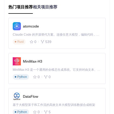
获取代码
：
热门项目推荐
相关项目推荐
git 
clone
cd
 Nugget

python3 -m venv .
env
source
 .
env
/bin/activate

atomcode
Claude Code 的开源替代方案。连接任意大模型，编辑代码，运行命令，自动验证 — 全自动执行。用 Rust 构建，极致性能。 ｜ An open-source alternative to Claude Code. Connect any LLM, edit code, run commands, and verify changes — autonomously. Built in Rust for speed. Get Started
启动应用
：
python3 main_app.py
0
539
Rust
💡 提示：如果遇到依赖问题，可查看项目根目录下的 docume
ntation.md 文件获取详细解决方法。
🌟 分场景解决方案：让动态壁纸适配你的生活
MiniMax-H3
方式
MiniMax H3 是一个通用的全模态生成系统。它支持对由文本、图像、视频和音频组成的多模态上下文进行统一理解，并能生成分辨率高达 2K、时长可达 15 秒的带原生立体声音频的视频。得益于面向任务泛化的系统设计，H3 在预训练阶段就已具备广泛的多模态上下文理解与生成能力，能够出色地执行复杂的多模态指令。
0
0
Python
工作场景：如何制作专注模式动态壁纸
在信息爆炸的时代，保持专注成为一项挑战。动态壁纸不仅可
以美化界面，还能通过视觉引导帮助你进入专注状态。尝试这
样做：选择"Color"分类下的冷色调模板，调整动画速度至最
DataFlow
低，添加轻微的呼吸效果——这种缓慢、有规律的变化能潜意
识地引导你的注意力集中，同时不会分散精力。
基于大模型算子和工作流的高效文本大模型训练数据合成框架
0
5
Python