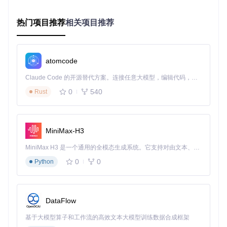
在电商商品管理中，React-admin 能快速构建商品列表、编
辑、创建界面，支持商品信息的增删改查，还可通过数据表格
热门项目推荐
相关项目推荐
的排序、筛选功能，快速找到所需商品数据。
3.2 客户关系管理场景
atomcode
CRM 系统中，利用 React-admin 构建客户信息管理界面，展
Claude Code 的开源替代方案。连接任意大模型，编辑代码，运行命令，自动验证 — 全自动执行。用 Rust 构建，极致性能。 ｜ An open-source alternative to Claude Code. Connect any LLM, edit code, run commands, and verify changes — autonomously. Built in Rust for speed. Get Started
示客户详细资料、沟通记录等，帮助企业更好地管理客户关
0
540
Rust
系。
MiniMax-H3
4 业务场景适配指南：不同规模企业的落地建议
MiniMax H3 是一个通用的全模态生成系统。它支持对由文本、图像、视频和音频组成的多模态上下文进行统一理解，并能生成分辨率高达 2K、时长可达 15 秒的带原生立体声音频的视频。得益于面向任务泛化的系统设计，H3 在预训练阶段就已具备广泛的多模态上下文理解与生成能力，能够出色地执行复杂的多模态指令。
4.1 初创企业
0
0
Python
初创企业业务简单、团队规模小，可直接使用 React-admin
提供的默认组件和配置，快速搭建基础后台系统。通过简单的
CRUD 操作满足数据管理需求，随着业务发展再逐步定制功
能。
DataFlow
4.2 中型企业
基于大模型算子和工作流的高效文本大模型训练数据合成框架