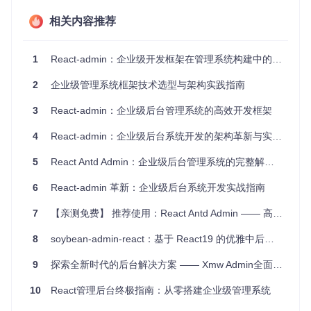
相关内容推荐
2.2 高效交互设计模块
该模块提供强大的交互功能，包括可编辑数据表格，支持行内
1
React-admin：企业级开发框架在管理系统构建中的实践指南
编辑，提升数据操作效率；还有丰富的搜索过滤模式，如过滤
器按钮/表单组合、过滤器列表侧边栏等，满足不同业务搜索需
2
企业级管理系统框架技术选型与架构实践指南
求。
3
React-admin：企业级后台管理系统的高效开发框架
4
React-admin：企业级后台系统开发的架构革新与实践指南
2.3 灵活权限控制模块
React-admin 提供完整权限控制体系，支持角色基础访问控制
5
React Antd Admin：企业级后台管理系统的完整解决方案
（RBAC）、JWT/OAuth 认证集成和自定义权限逻辑，保障企
业数据安全。
6
React-admin 革新：企业级后台系统开发实战指南
2.4 深度定制主题模块
7
【亲测免费】 推荐使用：React Antd Admin —— 高效的React企业级管理平台模板
基于 Material UI，支持明暗主题切换、企业品牌色彩定制和响
8
soybean-admin-react：基于 React19 的优雅中后台模板
应式布局调整，让系统符合企业品牌形象并适配不同设备。
9
探索全新时代的后台解决方案 —— Xmw Admin全面解析
3 场景实践：从数据管理到业务决策
10
React管理后台终极指南：从零搭建企业级管理系统
3.1 数据管理场景