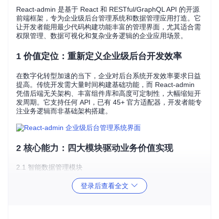
React-admin 是基于 React 和 RESTful/GraphQL API 的开源
前端框架，专为企业级后台管理系统和数据管理应用打造。它
让开发者能用最少代码构建功能丰富的管理界面，尤其适合需
权限管理、数据可视化和复杂业务逻辑的企业应用场景。
1 价值定位：重新定义企业级后台开发效率
在数字化转型加速的当下，企业对后台系统开发效率要求日益
提高。传统开发需大量时间构建基础功能，而 React-admin
凭借后端无关架构、丰富组件库和高度可定制性，大幅缩短开
发周期。它支持任何 API，已有 45+ 官方适配器，开发者能专
注业务逻辑而非基础架构搭建。
2 核心能力：四大模块驱动业务价值实现
2.1 智能数据管理模块
React-admin 的核心是 CRUD 功能。通过
<Resource>
组
登录后查看全文
件，为 API 资源快速生成完整管理界面。它支持复杂数据关系
处理，如一对一、一对多、多对多关系，满足企业复杂数据管
理需求。