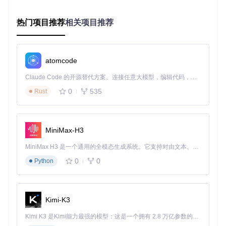
#
持较弱
好
署
热门项目推荐
相关项目推荐
推荐选择
：Python作为主力开发语言，核心计算模块可通过C
ython或C++扩展提升性能。这一组合兼顾开发效率与运行性
能，是目前量化领域的主流技术选型。
atomcode
数据存储方案
Claude Code 的开源替代方案。连接任意大模型，编辑代码，运行命令，自动验证 — 全自动执行。用 Rust 构建，极致性能。 ｜ An open-source alternative to Claude Code. Connect any LLM, edit code, run commands, and verify changes — autonomously. Built in Rust for speed. Get Started
量化交易对数据读写性能要求极高，尤其是历史回测阶段需要
频繁访问大量K线数据。常见存储方案对比：
0
535
Rust
关系型数据库（MySQL/PostgreSQL）
：适合存储结构化
的交易记录和账户数据，但不适合高频K线数据查询
时序数据库（InfluxDB/TimescaleDB）
：专为时间序列数
MiniMax-H3
据优化，支持高写入吞吐量和时间范围查询
文件存储（Parquet/Feather）
：采用列存格式，压缩率
MiniMax H3 是一个通用的全模态生成系统。它支持对由文本、图像、视频和音频组成的多模态上下文进行统一理解，并能生成分辨率高达 2K、时长可达 15 秒的带原生立体声音频的视频。得益于面向任务泛化的系统设计，H3 在预训练阶段就已具备广泛的多模态上下文理解与生成能力，能够出色地执行复杂的多模态指令。
高，适合离线批量处理
0
0
Python
实施步骤
： 🔧 采用混合存储架构：时序数据库存储实时行
情，Parquet文件存储历史数据，关系型数据库管理账户信息
🔧 实现数据分层缓存机制，热门数据驻留内存，冷数据定期归
Kimi-K3
档
Kimi K3 是Kimi能力最强的模型：这是一个拥有 2.8 万亿参数的混合专家（MoE）模型，具备原生视觉理解能力，并支持 100 万 token 的上下文窗口。
实战开发：量化框架的模块化实现