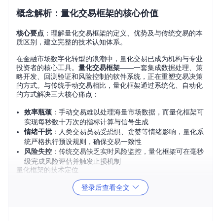
概念解析：量化交易框架的核心价值
核心要点
：理解量化交易框架的定义、优势及与传统交易的本
质区别，建立完整的技术认知体系。
在金融市场数字化转型的浪潮中，量化交易已成为机构与专业
投资者的核心工具。
量化交易框架
——一套集成数据处理、策
略开发、回测验证和风险控制的软件系统，正在重塑交易决策
的方式。与传统手动交易相比，量化框架通过系统化、自动化
的方式解决三大核心痛点：
效率瓶颈
：手动交易难以处理海量市场数据，而量化框架可
实现每秒数十万次的指标计算与信号生成
情绪干扰
：人类交易员易受恐惧、贪婪等情绪影响，量化系
统严格执行预设规则，确保交易一致性
风险失控
：传统交易缺乏实时风险监控，量化框架可在毫秒
级完成风险评估并触发止损机制
量化框架的技术定位
量化交易框架并非简单的交易工具，而是一个完整的
策略研发
登录后查看全文
生态系统
。它连接市场数据与交易执行，为策略开发者提供从
构思到实盘的全流程支持。一个成熟的量化框架应具备：模块
化架构设计、灵活的策略接口、高效的数据处理能力和完善的