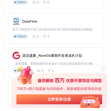
0
0
Python
核心要点
：通过伪代码与流程图，掌握量化框架七大核心模块
的设计原理与实现方法。
量化交易框架的本质是模块化组件的有机组合。以下详解七大
DataFlow
核心模块的设计与实现：
基于大模型算子和工作流的高效文本大模型训练数据合成框架
1. 数据获取模块
0
4
Python
问题引入
：市场数据来源多样（API接口、本地文件、数据供
应商），格式不一，如何实现统一高效的数据获取？
解决方案
：设计抽象数据源接口，通过适配器模式适配不同数
源启盛夏_AtomGit暑期开发者成长计划
据源，结合缓存机制提升访问效率。
「源启盛夏」暑期校园开发者成长计划旨在激活校园开源力量，通过积分激励、认证扶持、资源倾斜等形式，引导高校组织和开发者完成「入驻 — 建项目 — 做贡献 — 获认证 — 得资源」的完整闭环。无论你是想带领社团入驻平台的组织者，还是希望用代码贡献证明自己的开发者，都能在这里找到属于你的成长路径。
0
1
┌─────────────┐     ┌─────────────┐     ┌─────────────┐

Markdown
│ 数据源适配层 │────>│ 数据清洗器  │────>│ 数据缓存系统 │

└─────────────┘     └─────────────┘     └──────┬──────┘

                                                │

┌─────────────┐     ┌─────────────┐     ┌──────▼──────┐

700万+用户深度参与代码创作，更多精彩内容等你共创
py-xiaozhi
│ 策略引擎    │<────│ 数据访问接口 │<────│ 数据标准化  │

基于Python的Xiaozhi AI，适用于想要完整Xiaozhi体验而无需拥有专用硬件的用户。
立即登录/注册
0
1
Python
伪代码实现
：