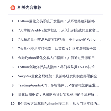
风险控制机制。
相关内容推荐
技术选型：构建量化框架的关键决策
核心要点
：掌握量化框架的技术栈选型方法，从编程语言到数
1
Python量化交易系统开发指南：从环境搭建到策略实战的7个进阶技巧
据存储，做出符合项目需求的技术决策。
2
7天掌握VeighNa技术框架：从入门到实战的量化交易进阶指南
构建量化交易框架的第一步是技术选型，这直接决定了框架的
性能、扩展性和开发效率。以下从四个关键维度进行技术决策
3
7天精通量化交易系统实战指南：基于vnpy的Python自动化交易开发
分析：
4
7天量化交易实战指南：从策略设计到实盘部署全流程解析
编程语言对比
语
5
金融Python量化交易入门指南：如何通过开源项目快速构建实战能力
优势
劣势
适用场景
言
6
Python金融分析实战指南：零门槛掌握TA-Lib技术指标计算
P
生态丰富、开发效
yt
执行速度
策略原型开发、
率高、数据处理库
h
7
VeighNa量化交易框架：从策略研发到实盘部署的全流程解决方案
较慢
中小规模回测
o
完善
n
8
TradingAgents-CN：多智能体LLM交易框架的企业级部署与应用指南
开发周期
C
执行速度极快、内
高频交易系统、
9
量化回测框架：从策略验证到实盘落地的全流程解决方案
长、复杂
+
存控制精细
性能敏感场景
+
度高
10
5个高效方法掌握Python回测工具：从入门到实战的量化策略开发指南
.NET生态完整、Wi
券商系统对接、
跨平台支
C
ndows平台兼容性
Windows环境部