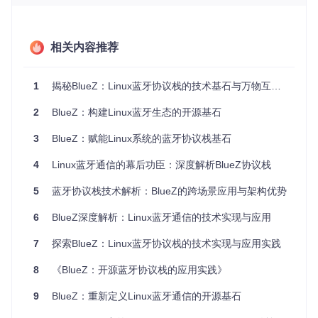
议核心层和应用服务层。硬件适配层通过
hciattach
等工具实
现与蓝牙芯片的通信；协议核心层处理L2CAP、SDP等基础协
议，并通过
bluetoothd
守护进程提供服务；应用服务层则通
过
bluetoothctl
相关内容推荐
等工具暴露用户接口。特别值得注意的是其
对最新蓝牙5.3标准的支持，包括LE Audio和isochronous信
道，这些技术特性通过
src/
目录下的
audio/
和
iso/
模块实
现，为低延迟音频传输奠定基础。
1
揭秘BlueZ：Linux蓝牙协议栈的技术基石与万物互联实践
项目通过
configure
脚本提供灵活的编译选项，可根据需求裁
2
BlueZ：构建Linux蓝牙生态的开源基石
剪功能模块。例如嵌入式场景可禁用GUI工具，仅保留核心
库；而桌面环境则可开启完整的配置文件支持。这种设计使Bl
3
BlueZ：赋能Linux系统的蓝牙协议栈基石
ueZ能在从树莓派到服务器的各类硬件上高效运行。
4
Linux蓝牙通信的幕后功臣：深度解析BlueZ协议栈
📌 BlueZ典型应用场景：从个人设备到工业物联
5
蓝牙协议栈技术解析：BlueZ的跨场景应用与架构优势
网
6
BlueZ深度解析：Linux蓝牙通信的技术实现与应用
智能家居设备互联
7
探索BlueZ：Linux蓝牙协议栈的技术实现与应用实践
通过蓝牙Mesh协议，BlueZ支持上百个智能家居设备组成自组
织网络。开发人员可基于
mesh/
目录下的协议实现，构建灯光
8
《BlueZ：开源蓝牙协议栈的应用实践》
控制、环境监测等场景。典型案例包括使用
bluetoothctl
命
令行工具配置设备角色，通过
gatttool
调试自定义GATT服
9
BlueZ：重新定义Linux蓝牙通信的开源基石
务，实现传感器数据的实时上报。