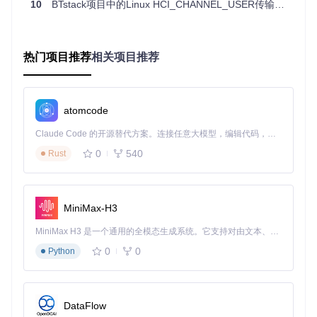
10
BTstack项目中的Linux HCI_CHANNEL_USER传输层实现分析
无线音频解决方案
A2DP和AVRCP协议支持使BlueZ成为Linux音频系统的核心组
件。在
profiles/audio/
目录中，实现了从编解码到设备控
制的完整逻辑。用户可通过
pactl
命令将音频流定向到蓝牙音
热门项目推荐
相关项目推荐
箱，或开发自定义音频服务，如会议系统的多设备音频路由。
工业传感器网络
atomcode
低功耗蓝牙特性使其适合电池供电的工业传感器。BlueZ的
pe
ripheral/
模块支持设备以广播模式工作，配合
hcitool
可实
Claude Code 的开源替代方案。连接任意大模型，编辑代码，运行命令，自动验证 — 全自动执行。用 Rust 构建，极致性能。 ｜ An open-source alternative to Claude Code. Connect any LLM, edit code, run commands, and verify changes — autonomously. Built in Rust for speed. Get Started
现远距离的传感器数据采集。某智能制造场景中，基于BlueZ
构建的温度监测网络，实现了对200+设备的实时监控，功耗仅
0
540
Rust
为传统方案的60%。
快速入门指引：BlueZ核心工具与资源定位
MiniMax-H3
核心工具路径
MiniMax H3 是一个通用的全模态生成系统。它支持对由文本、图像、视频和音频组成的多模态上下文进行统一理解，并能生成分辨率高达 2K、时长可达 15 秒的带原生立体声音频的视频。得益于面向任务泛化的系统设计，H3 在预训练阶段就已具备广泛的多模态上下文理解与生成能力，能够出色地执行复杂的多模态指令。
命令行控制中心：
tools/bluetoothctl
（设备配对、连
接管理）
0
0
Python
协议分析工具：
tools/btmon
（蓝牙数据包监控）
GATT调试工具：
attrib/gatttool
（自定义服务开发）
硬件配置工具：
tools/hciconfig
（蓝牙适配器管理）
关键配置文件
DataFlow
主配置：
src/main.conf
（全局行为设置）