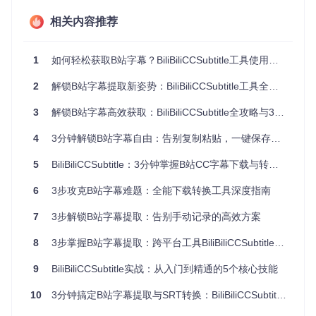
适用场景分析：满足不同用户需求
相关内容推荐
教育工作者与学生
课程资料整理
：下载教学视频字幕用于笔记制作和内容复习
1
如何轻松获取B站字幕？BiliBiliCCSubtitle工具使用指南
语言学习辅助
：提取双语字幕进行对照学习，提升外语听力
理解能力
2
解锁B站字幕提取新姿势：BiliBiliCCSubtitle工具全方位应用指南
内容创作者
素材二次加工
：获取字幕文本进行内容改编和创意创作
3
解锁B站字幕高效获取：BiliBiliCCSubtitle全攻略与3大应用场景解析
多平台分发
：将B站字幕转换为标准格式用于其他视频平台
发布
4
3分钟解锁B站字幕自由：告别复制粘贴，一键保存所有视频字幕
研究人员
内容分析研究
：批量获取特定领域视频字幕进行文本分析
5
BiliBiliCCSubtitle：3分钟掌握B站CC字幕下载与转换神器
数据采集整理
：建立专业领域语料库，支持学术研究工作
6
3步攻克B站字幕难题：全能下载转换工具深度指南
操作指南：从零开始的字幕提取流程
7
3步解锁B站字幕提取：告别手动记录的高效方案
准备开发环境
系统要求
8
3步掌握B站字幕提取：跨平台工具BiliBiliCCSubtitle零基础指南
操作系统：Windows 10/11、Linux或macOS
架构支持：X86_64或X86处理器
9
BiliBiliCCSubtitle实战：从入门到精通的5个核心技能
依赖组件：CMake 3.10+、libcurl开发库、jsoncpp库
获取源码
10
3分钟搞定B站字幕提取与SRT转换：BiliBiliCCSubtitle工具实操指南
git 
clone