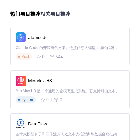
cd
编译构建
热门项目推荐
相关项目推荐
mkdir
 build && 
cd
 build

cmake ..

atomcode
基础字幕下载
单视频字幕提取
Claude Code 的开源替代方案。连接任意大模型，编辑代码，运行命令，自动验证 — 全自动执行。用 Rust 构建，极致性能。 ｜ An open-source alternative to Claude Code. Connect any LLM, edit code, run commands, and verify changes — autonomously. Built in Rust for speed. Get Started
./ccdown -d 
"视频播放页面URL"
0
544
Rust
执行命令后，程序会自动分析视频ID并下载所有可用语言字
幕，默认保存至当前目录。
MiniMax-H3
分P视频范围下载
MiniMax H3 是一个通用的全模态生成系统。它支持对由文本、图像、视频和音频组成的多模态上下文进行统一理解，并能生成分辨率高达 2K、时长可达 15 秒的带原生立体声音频的视频。得益于面向任务泛化的系统设计，H3 在预训练阶段就已具备广泛的多模态上下文理解与生成能力，能够出色地执行复杂的多模态指令。
# 下载第2至第5分P字幕
0
0
Python
./ccdown -s 2 -e 5 -d 
"视频播放页面URL"
# 下载前6分P字幕
./ccdown -e 6 -d 
"视频播放页面URL"
DataFlow
# 从第3分P开始下载所有后续分P
基于大模型算子和工作流的高效文本大模型训练数据合成框架
./ccdown -s 3 -d 
"视频播放页面URL"