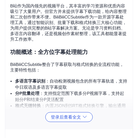
B站作为国内领先的视频平台，其丰富的学习资源和优质内容
吸引了大量用户。但官方并未提供字幕下载功能，给内容整理
和二次创作带来不便。BiliBiliCCSubtitle作为一款开源字幕处
理工具，通过智能识别、批量下载和格式转换三大核心功能，
为用户提供完整的B站字幕解决方案。无论是学习资料归档、
多语言内容翻译，还是视频创作素材整理，该工具都能显著提
升工作效率。
功能概述：全方位字幕处理能力
BiliBiliCCSubtitle整合了字幕获取与格式转换的全流程功能，
主要特性包括：
多语言字幕识别
：自动检测视频包含的所有字幕轨道，支持
中日双语及多语言字幕提取
分P批量处理
：支持指定范围下载多分P视频字幕，支持起
始分P和结束分P灵活配置
格式无缝转换
：内置JSON到SRT格式转换引擎，输出通用
字幕文件
登录后查看全文
跨版本兼容
：完美适配国内版与国际版B站视频链接解析
智能文件管理
：自动按"视频ID-P分P序号.语言代码"格式命
名文件，便于素材管理