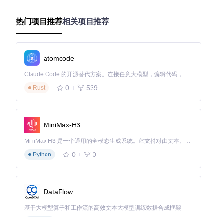
# 克隆项目仓库
热门项目推荐
相关项目推荐
git 
clone
cd
 Dexie.js

# 安装依赖
atomcode
npm install

Claude Code 的开源替代方案。连接任意大模型，编辑代码，运行命令，自动验证 — 全自动执行。用 Rust 构建，极致性能。 ｜ An open-source alternative to Claude Code. Connect any LLM, edit code, run commands, and verify changes — autonomously. Built in Rust for speed. Get Started
# 构建项目
0
539
Rust
在TypeScript或ES模块项目中导入：
MiniMax-H3
import
Dexie
from
'dexie'
MiniMax H3 是一个通用的全模态生成系统。它支持对由文本、图像、视频和音频组成的多模态上下文进行统一理解，并能生成分辨率高达 2K、时长可达 15 秒的带原生立体声音频的视频。得益于面向任务泛化的系统设计，H3 在预训练阶段就已具备广泛的多模态上下文理解与生成能力，能够出色地执行复杂的多模态指令。
方案2：直接引入（快速试用）
0
0
Python
无需构建工具，直接在HTML中引入UMD版本：
<!-- 传统脚本引入 -->
<
script
src
=
"dist/dexie.min.js"
>
</
script
>
DataFlow
基于大模型算子和工作流的高效文本大模型训练数据合成框架
<!-- ES模块引入 (现代浏览器) -->