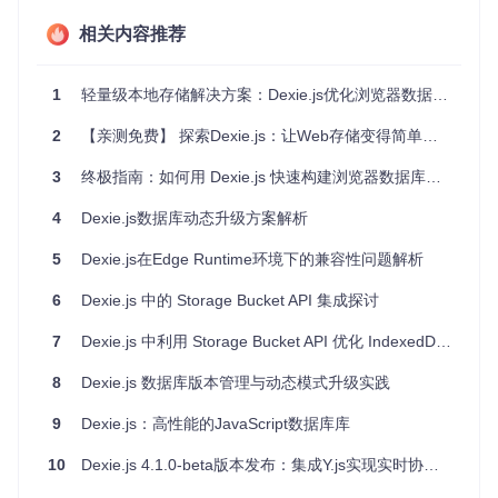
代码简
高
中
低
相关内容推荐
洁度
学习曲
平缓
平缓
陡峭
线
1
轻量级本地存储解决方案：Dexie.js优化浏览器数据库操作指南
2
【亲测免费】 探索Dexie.js：让Web存储变得简单而强大
Dexie.js特别适合需要处理结构化数据、频繁读写操作或离线
功能的Web应用，如任务管理工具、文档编辑器和数据可视化
3
终极指南：如何用 Dexie.js 快速构建浏览器数据库应用 🚀
平台。
4
Dexie.js数据库动态升级方案解析
💻 环境部署全指南
5
Dexie.js在Edge Runtime环境下的兼容性问题解析
准备工作
6
Dexie.js 中的 Storage Bucket API 集成探讨
开始使用Dexie.js前，确保开发环境满足以下要求：
7
Dexie.js 中利用 Storage Bucket API 优化 IndexedDB 存储
Node.js 14.0+（推荐使用LTS版本）
现代浏览器（Chrome 58+、Firefox 52+、Edge 16+）
8
Dexie.js 数据库版本管理与动态模式升级实践
代码编辑器（VS Code推荐安装IndexedDB Inspector插
件）
9
Dexie.js：高性能的JavaScript数据库库
安装方式
方案1：NPM集成（推荐）
10
Dexie.js 4.1.0-beta版本发布：集成Y.js实现实时协同编辑
通过npm安装Dexie.js可获得完整的类型支持和版本控制：