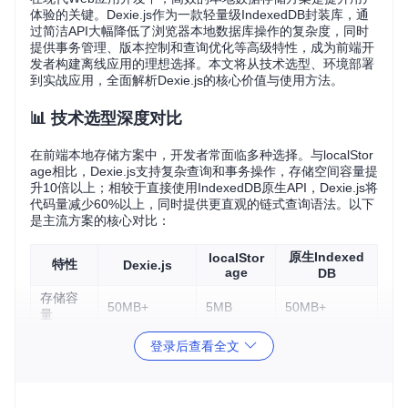
体验的关键。Dexie.js作为一款轻量级IndexedDB封装库，通
过简洁API大幅降低了浏览器本地数据库操作的复杂度，同时
提供事务管理、版本控制和查询优化等高级特性，成为前端开
发者构建离线应用的理想选择。本文将从技术选型、环境部署
到实战应用，全面解析Dexie.js的核心价值与使用方法。
📊 技术选型深度对比
在前端本地存储方案中，开发者常面临多种选择。与localStor
age相比，Dexie.js支持复杂查询和事务操作，存储空间容量提
升10倍以上；相较于直接使用IndexedDB原生API，Dexie.js将
代码量减少60%以上，同时提供更直观的链式查询语法。以下
是主流方案的核心对比：
原生Indexed
localStor
特性
Dexie.js
age
DB
存储容
50MB+
5MB
50MB+
量
查询能
支持复杂索引
支持但API复
登录后查看全文
仅键值对
力
查询
杂
事务支
✅ 支持但实现
✅ 完整支持
❌ 不支持
持
复杂