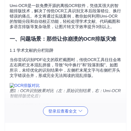
Umi-OCR是一款免费开源的离线OCR软件，凭借其强大的智
能排版技术，解决了传统OCR工具识别文本后段落错位、换行
错误的痛点。本文将通过实战案例，教你如何利用Umi-OCR
的智能分段和自动校正功能，轻松处理学术文献、代码截图和
多语言排版等复杂场景，让图片转文字效率提升3倍以上。
一、问题场景：那些让你崩溃的OCR排版灾难
1.1 学术文献的分栏陷阱
当你尝试识别PDF论文的双栏截图时，传统OCR工具往往会将
左右两栏文本混乱拼接，导致"句中换行"和"段落割裂"。如图
所示，未经优化的识别结果中，左侧栏末尾文字与右侧栏开头
文字错误合并，形成完全无法阅读的混乱排版。
图1：OCR识别效果对比（左：原始识别结果，右：Umi-OCR
智能排版优化后）
1.2 代码截图的格式丢失
登录后查看全文
程序员经常需要将代码截图转换为可编辑文本，但普通OCR工
具会破坏代码缩进结构，将多行代码错误合并成一长串文本。
如图中Python代码示例，未经优化的识别结果丢失了关键的缩
进格式，导致代码无法直接运行。