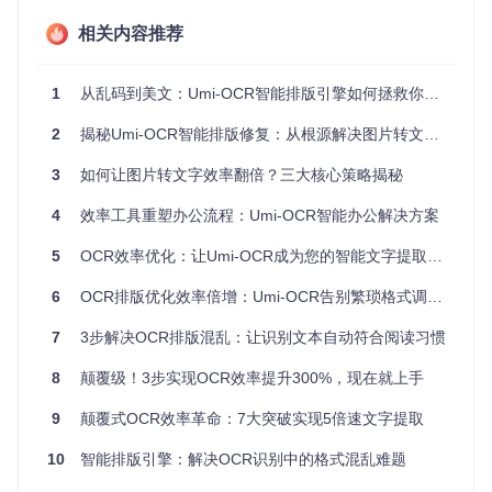
相关内容推荐
1.3 多语言混排的错乱
当图片中同时包含中文、英文和日文等多语言文本时，传统O
CR工具难以正确判断文本方向和阅读顺序，特别是竖排日文
1
从乱码到美文：Umi-OCR智能排版引擎如何拯救你的OCR文本格式
文本容易出现"从左到右"的错误排列。
2
揭秘Umi-OCR智能排版修复：从根源解决图片转文字格式混乱难题
二、核心技术：Umi-OCR智能排版的工作原理
3
如何让图片转文字效率翻倍？三大核心策略揭秘
2.1 排版算法流程图解
4
效率工具重塑办公流程：Umi-OCR智能办公解决方案
Umi-OCR的智能排版系统采用三级处理架构，通过文本块检
测、语义分析和格式重构三个步骤实现精准排版：
5
OCR效率优化：让Umi-OCR成为您的智能文字提取助手
6
OCR排版优化效率倍增：Umi-OCR告别繁琐格式调整指南
graph TD

    A[图像输入] --> B[文本块检测]

7
3步解决OCR排版混乱：让识别文本自动符合阅读习惯
    B --> C{文本块分类}

    C -->|多栏文本| D[栏位识别与重组]

8
颠覆级！3步实现OCR效率提升300%，现在就上手
    C -->|代码文本| E[缩进结构保留]

    C -->|多语言文本| F[语言方向检测]

9
颠覆式OCR效率革命：7大突破实现5倍速文字提取
    D --> G[语义分析]

    E --> G

10
智能排版引擎：解决OCR识别中的格式混乱难题
    F --> G

    G --> H[格式重构]
