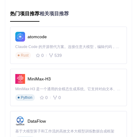
2.2 关键技术参数解析
热门项目推荐
相关项目推荐
行高阈值
：相邻文本行间距的判定参数，默认值1.2倍行
高，用于区分段落边界
字符间距系数
：判断单词或汉字连续性的依据，中文默认0.
5字符宽度
atomcode
方向检测算法
：通过文本基线角度分析，自动识别0°/90°/1
Claude Code 的开源替代方案。连接任意大模型，编辑代码，运行命令，自动验证 — 全自动执行。用 Rust 构建，极致性能。 ｜ An open-source alternative to Claude Code. Connect any LLM, edit code, run commands, and verify changes — autonomously. Built in Rust for speed. Get Started
80°文本方向
0
539
Rust
三、实战指南：3步掌握智能排版功能
3.1 配置精准识别区域
MiniMax-H3
在截图OCR界面中，通过鼠标拖动绘制识别区域，排除水印、
页眉等干扰元素：
MiniMax H3 是一个通用的全模态生成系统。它支持对由文本、图像、视频和音频组成的多模态上下文进行统一理解，并能生成分辨率高达 2K、时长可达 15 秒的带原生立体声音频的视频。得益于面向任务泛化的系统设计，H3 在预训练阶段就已具备广泛的多模态上下文理解与生成能力，能够出色地执行复杂的多模态指令。
0
0
Python
点击工具栏"区域选择"按钮
拖动鼠标框选需要识别的文本区域
右键点击区域可设置为"忽略区域"
支持保存区域模板供后续任务复用
DataFlow
基于大模型算子和工作流的高效文本大模型训练数据合成框架
图2：Umi-OCR区域选择功能界面