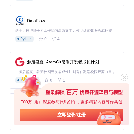
藏，下次直接说"播放收藏歌曲"即可快速访问。系统还支持单
曲循环、全部循环等多种播放模式，满足不同场景需求。
网络音乐轻松获取
DataFlow
遇到喜欢的在线歌曲？只需在搜索框输入歌名，系统会自动通
基于大模型算子和工作流的高效文本大模型训练数据合成框架
过yt-dlp工具下载并保存到本地，以后即使没有网络也能随时
播放。
0
4
Python
传统方案vs本项目：为什么选择Xiaomusic
源启盛夏_AtomGit暑期开发者成长计划
传统智能音箱方案通常受限于平台版权，只能播放指定音乐库
内容，而Xiaomusic打破了这一限制；市售音乐会员服务每月
「源启盛夏」暑期校园开发者成长计划旨在激活校园开源力量，通过积分激励、认证扶持、资源倾斜等形式，引导高校组织和开发者完成「入驻 — 建项目 — 做贡献 — 获认证 — 得资源」的完整闭环。无论你是想带领社团入驻平台的组织者，还是希望用代码贡献证明自己的开发者，都能在这里找到属于你的成长路径。
需要支付订阅费用，Xiaomusic完全免费开源；其他第三方播
放软件往往需要复杂的网络配置，而Xiaomusic通过Docker实
0
1
Markdown
现一键部署，零基础用户也能轻松上手。
立即尝试部署，3分钟解锁语音点歌自由
700万+用户深度参与代码创作，更多精彩内容等你共创
py-xiaozhi
无论你是音乐爱好者还是智能家居玩家，Xiaomusic都能为你
带来全新的音乐体验。现在就复制上面的Docker命令，搭建属
基于Python的Xiaozhi AI，适用于想要完整Xiaozhi体验而无需拥有专用硬件的用户。
立即登录/注册
于你的智能音乐系统，让小爱音箱真正成为你的专属音乐管
0
1
Python
家。