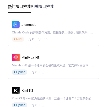
热门项目推荐
相关项目推荐
探索核心功能：让语音控制真正随心所欲
告别手动操作，语音指令全覆盖
atomcode
当你正在厨房做饭，双手沾满面粉却想换首歌时，只需说"小
爱同学，下一首"；晚上睡觉前不想下床关音箱？"小爱同学，
Claude Code 的开源替代方案。连接任意大模型，编辑代码，运行命令，自动验证 — 全自动执行。用 Rust 构建，极致性能。 ｜ An open-source alternative to Claude Code. Connect any LLM, edit code, run commands, and verify changes — autonomously. Built in Rust for speed. Get Started
设置15分钟后关闭"。Xiaomusic支持播放控制、模式切换、音
0
535
Rust
量调节等十余种语音指令，彻底解放双手。
本地音乐轻松管理，告别格式限制
传统智能音箱只能识别特定格式的音频文件，而Xiaomusic支
MiniMax-H3
持mp3、flac、wav等几乎所有主流音频格式。系统会自动扫
描本地音乐库，无需手动上传，让你珍藏多年的无损音乐终于
MiniMax H3 是一个通用的全模态生成系统。它支持对由文本、图像、视频和音频组成的多模态上下文进行统一理解，并能生成分辨率高达 2K、时长可达 15 秒的带原生立体声音频的视频。得益于面向任务泛化的系统设计，H3 在预训练阶段就已具备广泛的多模态上下文理解与生成能力，能够出色地执行复杂的多模态指令。
能通过音箱播放。
0
0
Python
进阶技巧：解锁更多实用功能
Kimi-K3
打造个性化音乐体验
Kimi K3 是Kimi能力最强的模型：这是一个拥有 2.8 万亿参数的混合专家（MoE）模型，具备原生视觉理解能力，并支持 100 万 token 的上下文窗口。
通过Web界面的"收藏"功能，你可以将喜欢的歌曲标记为收
0
0
Python