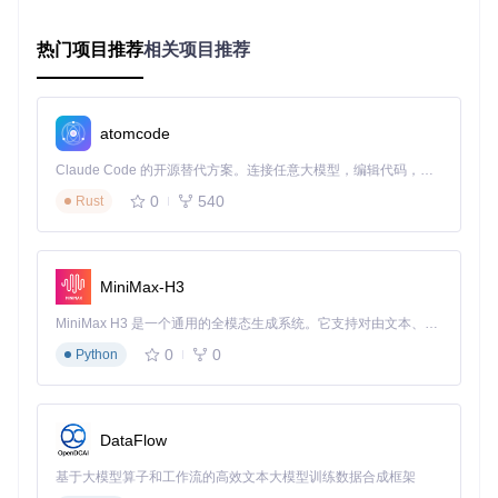
它就像一位高效的"策略指挥官"，精准执行各种复杂的交易指
令。
热门项目推荐
相关项目推荐
开发实践中，建议通过继承策略基类来构建自定义策略，这一
方法可大幅减少重复代码，提高开发效率。无论是简单的均线
策略还是复杂的多因子模型，都能在此基础上快速实现。
atomcode
部署多层次风险防护
Claude Code 的开源替代方案。连接任意大模型，编辑代码，运行命令，自动验证 — 全自动执行。用 Rust 构建，极致性能。 ｜ An open-source alternative to Claude Code. Connect any LLM, edit code, run commands, and verify changes — autonomously. Built in Rust for speed. Get Started
风险管理模块提供订单参数校验、实时亏损预警、绩效评估等
全方位风险控制功能。它如同交易系统的"安全卫士"，在不同
0
540
Rust
阶段提供相应的风险防护：事前严格校验订单参数，事中实时
监控交易状态，事后全面分析交易绩效。
实施建议：在策略开发初期就集成风险控制逻辑，而非事后添
MiniMax-H3
加。这就像在建筑设计阶段就考虑抗震结构，比事后加固更加
有效。
MiniMax H3 是一个通用的全模态生成系统。它支持对由文本、图像、视频和音频组成的多模态上下文进行统一理解，并能生成分辨率高达 2K、时长可达 15 秒的带原生立体声音频的视频。得益于面向任务泛化的系统设计，H3 在预训练阶段就已具备广泛的多模态上下文理解与生成能力，能够出色地执行复杂的多模态指令。
实现分布式系统架构
0
0
Python
对于高并发交易场景，vn.py的RPC模块支持构建分布式系
统，实现策略引擎与交易接口的物理隔离。这一架构如同将指
挥中心与前线作战单元分离，既保证了决策的高效性，又确保
DataFlow
了执行的安全性。
基于大模型算子和工作流的高效文本大模型训练数据合成框架
三、分阶段实战指南：从环境搭建到策略部署