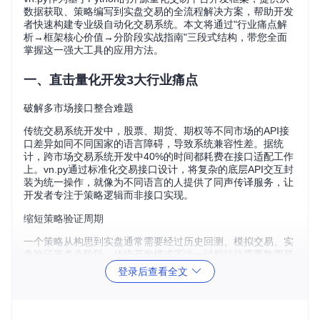
数据获取、策略编写到实盘交易的全流程解决方案，帮助开发
者快速构建专业级自动化交易系统。本文将通过"行业痛点解
析→框架核心价值→分阶段实战指南"三段式结构，带您全面
掌握这一强大工具的应用方法。
一、直击量化开发3大行业痛点
破解多市场接口整合难题
传统交易系统开发中，股票、期货、期权等不同市场的API接
口差异如同不同国家的语言障碍，导致系统兼容性差。据统
计，跨市场交易系统开发中40%的时间都耗费在接口适配工作
上。vn.py通过标准化交易接口设计，将复杂的底层API交互封
装为统一操作，就像为不同语言的人提供了同声传译服务，让
开发者专注于策略逻辑而非接口实现。
缩短策略验证周期
一个策略从构思到实盘通常需要经过历史回测、模拟交易、实
盘验证等多个阶段，传统开发模式下这一过程往往需要数周甚
至数月。vn.py提供的完整策略优化框架，如同为策略开发配
登录后查看全文
备了高速列车，将验证周期压缩60%以上，让策略迭代速度大
幅提升。
构建完善风险控制体系