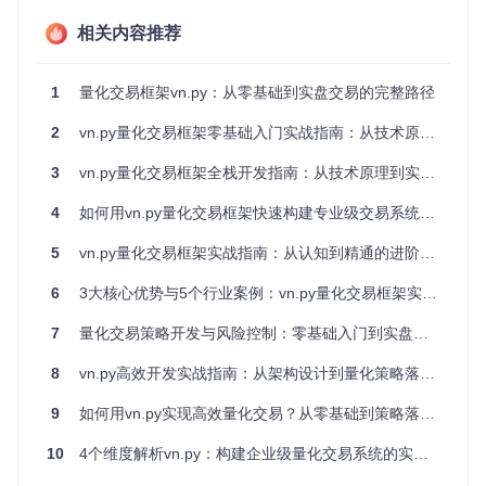
量化交易中，风险控制如同汽车的刹车系统，至关重要却常被
相关内容推荐
忽视。传统系统往往缺乏多层次防护机制，如同只有单一刹车
的汽车在高速行驶。vn.py的风险管理模块提供事前、事中、
事后全方位监控，构建起如同多重安全气囊般的防护体系，确
1
量化交易框架vn.py：从零基础到实盘交易的完整路径
保交易安全。
2
vn.py量化交易框架零基础入门实战指南：从技术原理到商业落地
二、vn.py框架的4大核心价值
3
vn.py量化交易框架全栈开发指南：从技术原理到实战落地
构建高可用数据链路
4
如何用vn.py量化交易框架快速构建专业级交易系统？从零开始的实战指南
vn.py的数据管理模块提供多数据源整合方案，支持实时行情
订阅与历史数据回溯，内置数据清洗与标准化处理功能，就像
5
vn.py量化交易框架实战指南：从认知到精通的进阶之路
为量化交易搭建了一条高质量的"数据高速公路"。无论是股票
分钟线还是期货Tick数据，都能高效处理并存储为统一格式，
6
3大核心优势与5个行业案例：vn.py量化交易框架实战指南
为策略分析提供可靠数据基础。
7
量化交易策略开发与风险控制：零基础入门到实盘部署全指南
在实际应用中，这一模块解决了行情数据不完整、格式不统一
等常见问题。建议开发者在项目初期就建立完善的数据采集与
8
vn.py高效开发实战指南：从架构设计到量化策略落地的全流程解析
存储机制，可显著提升后续策略开发效率。
9
如何用vn.py实现高效量化交易？从零基础到策略落地的实战指南
打造灵活策略执行引擎
10
4个维度解析vn.py：构建企业级量化交易系统的实战指南
策略引擎作为vn.py的核心组件，采用事件驱动架构确保交易
信号实时响应，支持CTA、套利、组合策略等多种策略类型。