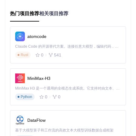
SMU Debug Tool整合了多个功能模块，实现对处理器状态的
全面监控：
热门项目推荐
相关项目推荐
CPU监控模块
：实时采集核心频率、电压、温度等基础参数
PCI设备扫描模块
：枚举系统中的PCI设备，建立设备列表
和通信句柄
atomcode
电源管理模块
：监控P-State、C-State等电源状态切换
Claude Code 的开源替代方案。连接任意大模型，编辑代码，运行命令，自动验证 — 全自动执行。用 Rust 构建，极致性能。 ｜ An open-source alternative to Claude Code. Connect any LLM, edit code, run commands, and verify changes — autonomously. Built in Rust for speed. Get Started
NUMA拓扑分析模块
：识别处理器NUMA节点分布，优化内
存访问策略
0
541
Rust
⚠️
安全操作警告
：直接修改SMU参数可能导致系统不稳定或
硬件损坏。建议在调试前备份当前配置，并在非生产环境中进
行测试。
MiniMax-H3
二、场景落地实战：工业级应用配置方案
MiniMax H3 是一个通用的全模态生成系统。它支持对由文本、图像、视频和音频组成的多模态上下文进行统一理解，并能生成分辨率高达 2K、时长可达 15 秒的带原生立体声音频的视频。得益于面向任务泛化的系统设计，H3 在预训练阶段就已具备广泛的多模态上下文理解与生成能力，能够出色地执行复杂的多模态指令。
0
0
Python
如何通过精细化调节实现边缘服务器性能优化
边缘计算服务器需要在有限的功耗预算下实现高性能，SMU D
ebug Tool提供了核心频率精细化调节功能。以下是针对Ryzen
DataFlow
嵌入式处理器的优化配置：
基于大模型算子和工作流的高效文本大模型训练数据合成框架
频率
电压
典型应