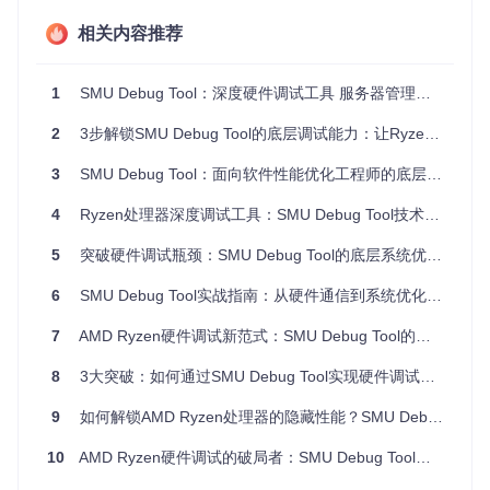
协议，确保参数调整的安全性和可靠性。通信过程包含三个关
键步骤：
相关内容推荐
命令构建
：根据用户操作生成命令数据包，包含操作码、
目标核心ID、参数值和校验和
1
SMU Debug Tool：深度硬件调试工具 服务器管理员与开发者的底层优化方案
加密传输
：采用AMD专用加密算法对命令包进行加密，通
2
3步解锁SMU Debug Tool的底层调试能力：让Ryzen处理器性能完全释放
过系统管理总线传输
响应处理
：接收SMU返回的状态码和数据，解密后更新界
3
SMU Debug Tool：面向软件性能优化工程师的底层系统调试解决方案
面显示
sequenceDiagram

4
Ryzen处理器深度调试工具：SMU Debug Tool技术解析与实战指南
    participant UI as 用户界面

    participant Protocol as 协议处理模块

5
突破硬件调试瓶颈：SMU Debug Tool的底层系统优化解决方案
    participant Driver as 硬件驱动

    participant SMU as 系统管理单元

6
SMU Debug Tool实战指南：从硬件通信到系统优化的全流程解析
    UI->>Protocol: 用户调整核心频率偏移

7
AMD Ryzen硬件调试新范式：SMU Debug Tool的技术突破与实战价值
    Protocol->>Protocol: 构建加密命令包

    Protocol->>Driver: 发送命令

8
3大突破：如何通过SMU Debug Tool实现硬件调试效率跃升？
    Driver->>SMU: 硬件通信

    SMU-->>Driver: 返回执行结果

9
如何解锁AMD Ryzen处理器的隐藏性能？SMU Debug Tool深度调试指南
    Driver-->>Protocol: 解密响应数据

10
AMD Ryzen硬件调试的破局者：SMU Debug Tool全方位技术解析
如何通过多模块协同实现系统级监控