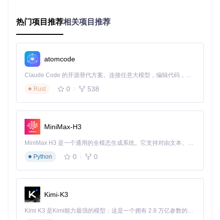
# 1. 验证包文件完整性
if
not
 verify_package_integrity(packagePath):

raise
 CorruptPackageError(
"Package validation fai
热门项目推荐
相关项目推荐
# 2. 解析包内容清单
with
 tarfile.
open
(packagePath, 
'r'
) 
as
 tar:

        manifest = parse_manifest(tar.extractfile(
"UnityP
atomcode
# 3. 选择性提取文件
Claude Code 的开源替代方案。连接任意大模型，编辑代码，运行命令，自动验证 — 全自动执行。用 Rust 构建，极致性能。 ｜ An open-source alternative to Claude Code. Connect any LLM, edit code, run commands, and verify changes — autonomously. Built in Rust for speed. Get Started
for
 entry 
in
 manifest[
'files'
]:

0
538
Rust
if
 should_extract(entry[
'path'
]):  
# 路径过滤
                extract_entry(tar, entry, outputPath)

return
True
MiniMax-H3
💡
实用技巧
：通过分析UnityPackageManifest文件，可提前
MiniMax H3 是一个通用的全模态生成系统。它支持对由文本、图像、视频和音频组成的多模态上下文进行统一理解，并能生成分辨率高达 2K、时长可达 15 秒的带原生立体声音频的视频。得益于面向任务泛化的系统设计，H3 在预训练阶段就已具备广泛的多模态上下文理解与生成能力，能够出色地执行复杂的多模态指令。
了解包内所有文件结构，避免盲目提取。
0
0
Python
多角色场景化应用矩阵
游戏开发者：快速集成第三方资源
Kimi-K3
场景需求
：从第三方SDK包中提取特定平台的原生插件
Kimi K3 是Kimi能力最强的模型：这是一个拥有 2.8 万亿参数的混合专家（MoE）模型，具备原生视觉理解能力，并支持 100 万 token 的上下文窗口。