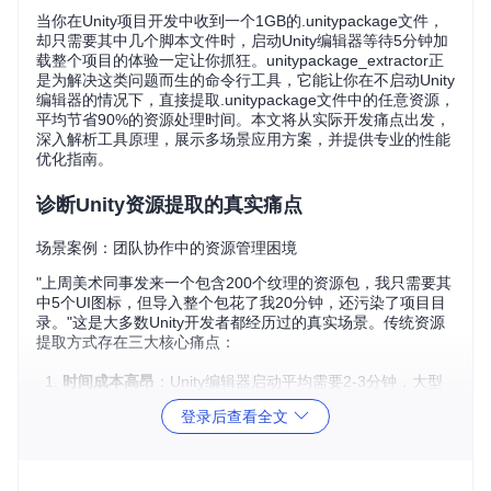
当你在Unity项目开发中收到一个1GB的.unitypackage文件，
却只需要其中几个脚本文件时，启动Unity编辑器等待5分钟加
载整个项目的体验一定让你抓狂。unitypackage_extractor正
是为解决这类问题而生的命令行工具，它能让你在不启动Unity
编辑器的情况下，直接提取.unitypackage文件中的任意资源，
平均节省90%的资源处理时间。本文将从实际开发痛点出发，
深入解析工具原理，展示多场景应用方案，并提供专业的性能
优化指南。
诊断Unity资源提取的真实痛点
场景案例：团队协作中的资源管理困境
"上周美术同事发来一个包含200个纹理的资源包，我只需要其
中5个UI图标，但导入整个包花了我20分钟，还污染了项目目
录。"这是大多数Unity开发者都经历过的真实场景。传统资源
提取方式存在三大核心痛点：
时间成本高昂
：Unity编辑器启动平均需要2-3分钟，大型
项目甚至长达5分钟以上
登录后查看全文
存储空间浪费
：完整导入的资源包可能包含100MB的冗余
文件
版本控制混乱
：不必要的资源导入导致Git仓库体积膨胀，