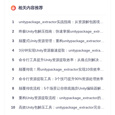
增加合并冲突风险
相关内容推荐
💡
实用技巧
：通过
du -sh *.unitypackage
命令可快速查看
包文件实际大小，提前评估提取必要性。
1
unitypackage_extractor实战指南：从资源解包困境到开发提效的5个突破
解析工具工作机制与技术原理
2
终极Unity包解压指南：快速掌握unitypackage_extractor
Unitypackage文件格式深度剖析
3
颠覆式Unity资源管理：重构unitypackage_extractor的高效提取技术
.unitypackage本质上是一个特殊格式的tar归档文件，包含三
部分核心内容：
4
3分钟实现Unity资源极速提取：unitypackage_extractor全攻略
归档清单
：每个文件的元数据信息（路径、GUID、类型）
5
命令行工具提升Unity资源提取效率：从痛点到解决方案的技术实践
资源文件
：实际的纹理、模型、脚本等二进制数据
关联信息
：资源之间的依赖关系描述
6
颠覆传统！用unitypackage_extractor实现10倍效率提升的3个核心方法
工具通过解析这个结构，实现了三个关键技术突破：
7
命令行资源提取工具：3个技巧提升90%资源处理效率
选择性提取
：基于文件路径正则匹配的精准提取算法
8
颠覆传统流程：5个场景让你彻底抛弃Unity编辑器解压——Unity资源提取命令行工具效率优化指南
安全解压
：采用tarsafe库防止路径遍历攻击和tar炸弹
跨平台兼容
：自动处理Windows和Unix系统的路径差异
9
重构Unity资源提取流程：unitypackage_extractor的效率革命
核心处理流程解析
# 核心提取逻辑代码示例
10
高效Unity包解压工具：unitypackage_extractor完全指南
def
extractPackage
(
packagePath, outputPath=
"."
):
