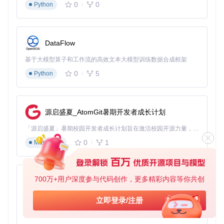
0
0
Python
# 提取Android平台插件示例
python -m unitypackage_extractor sdk.unitypackage \

  --include 
"*/Plugins/Android/*"
# 仅提取Android插件
DataFlow
⚠️
注意事项
：使用
--include
参数时，路径模式需使用Unix
风格斜杠，即使在Windows系统中。
基于大模型算子和工作流的高效文本大模型训练数据合成框架
0
5
Python
技术美术：纹理资源批量处理
场景需求
：批量提取多个包中的纹理资源并统一处理
源启盛夏_AtomGit暑期开发者成长计划
# 批量提取纹理资源的Python脚本
import
「源启盛夏」暑期校园开发者成长计划旨在激活校园开源力量，通过积分激励、认证扶持、资源倾斜等形式，引导高校组织和开发者完成「入驻 — 建项目 — 做贡献 — 获认证 — 得资源」的完整闭环。无论你是想带领社团入驻平台的组织者，还是希望用代码贡献证明自己的开发者，都能在这里找到属于你的成长路径。
from
 unitypackage_extractor.extractor 
import
 extractPackag
0
1
Markdown
def
batch_extract_textures
(
package_dir, output_dir
):

for
 package 
in
 os.listdir(package_dir):

if
 package.endswith(
'.unitypackage'
):

            extractPackage(

700万+用户深度参与代码创作，更多精彩内容等你共创
py-xiaozhi
                os.path.join(package_dir, package),

                outputPath=os.path.join(output_dir, packa
基于Python的Xiaozhi AI，适用于想要完整Xiaozhi体验而无需拥有专用硬件的用户。
立即登录/注册
                include_patterns=[
"*.png"
, 
"*.jpg"
, 
"*.tg
0
1
Python
            )
