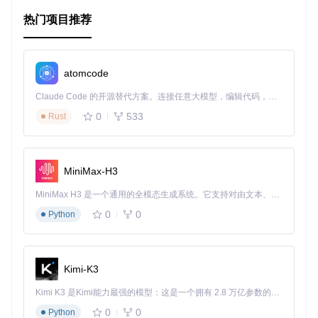
此外，由于其跨平台兼容性，无论是在办公环境中协作，还是
热门项目推荐
在家庭电脑上个性化设置，BetterExplorer都是一个理想的选
择。
项目特点
atomcode
易用性
：界面直观，操作便捷，让文件管理变得简单。
Claude Code 的开源替代方案。连接任意大模型，编辑代码，运行命令，自动验证 — 全自动执行。用 Rust 构建，极致性能。 ｜ An open-source alternative to Claude Code. Connect any LLM, edit code, run commands, and verify changes — autonomously. Built in Rust for speed. Get Started
性能优化
：快速响应，即使处理大量文件也毫不吃力。
0
533
Rust
高度定制化
：通过自定义快捷键和主题，打造个性化的文件
管理体验。
社区驱动
：活跃的开发团队和用户社区，不断修复问题并添
加新功能。
MiniMax-H3
多语言支持
：跨越地域限制，面向全球用户提供服务。
MiniMax H3 是一个通用的全模态生成系统。它支持对由文本、图像、视频和音频组成的多模态上下文进行统一理解，并能生成分辨率高达 2K、时长可达 15 秒的带原生立体声音频的视频。得益于面向任务泛化的系统设计，H3 在预训练阶段就已具备广泛的多模态上下文理解与生成能力，能够出色地执行复杂的多模态指令。
为了贡献你的力量或者获取最新的测试版本，只需访问项目页
0
0
面，点击"ZIP"按钮下载源码，跟随提供的步骤轻松构建属于你
Python
的BetterExplorer。
总的来说，如果你正在寻找一个能提升文件管理效率的利器，
那么不要错过这个卓越的开源项目。赶快加入BetterExplorer
Kimi-K3
的世界，开启你的高效之旅！
Kimi K3 是Kimi能力最强的模型：这是一个拥有 2.8 万亿参数的混合专家（MoE）模型，具备原生视觉理解能力，并支持 100 万 token 的上下文窗口。
0
0
Python