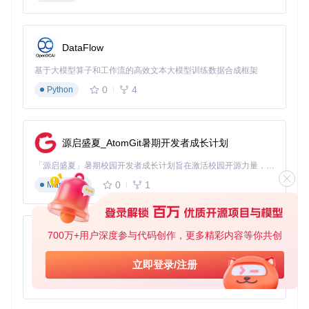
DataFlow
基于大模型算子和工作流的高效文本大模型训练数据合成框架
0
4
Python
源启盛夏_AtomGit暑期开发者成长计划
「源启盛夏」暑期校园开发者成长计划旨在激活校园开源力量，通过积分激励、认证扶持、资源倾斜等形式，引导高校组织和开发者完成「入驻 — 建项目 — 做贡献 — 获认证 — 得资源」的完整闭环。无论你是想带领社团入驻平台的组织者，还是希望用代码贡献证明自己的开发者，都能在这里找到属于你的成长路径。
0
1
Markdown
700万+用户深度参与代码创作，更多精彩内容等你共创
py-xiaozhi
基于Python的Xiaozhi AI，适用于想要完整Xiaozhi体验而无需拥有专用硬件的用户。
立即登录/注册
0
1
Python