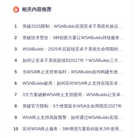
新安卓应用将无法在旧版WSA上运行
相关内容推荐
行业影响：移动办公生态的重构压力
企业IT部门将面临艰难抉择：是投资昂贵的跨平台解决方案，
1
突破2025限制：WSABuilds实现安卓子系统长效运行的四大技术方案
还是要求员工放弃移动办公习惯？教育机构依赖WSA进行教学
的安卓应用将如何替代？这些问题的解决成本可能高达企业年
度IT预算的15-20%。
2
突破技术壁垒：3种创新方案让WSABuilds持续服务至2027年
💡 专家建议：不要等到2025年3月才采取行动。WSA终止支
3
WSABuilds：2025年后延续安卓子系统生命周期的开源解决方案
持不是突然事件，而是可预见的技术转型节点，提前6-12个月
规划迁移方案可将风险降低80%。
4
如何让安卓子系统延续到2027年？WSABuilds三大技术方案深度解析
【方案评估】三大替代方案的决策矩阵分析
5
当WSA终止支持来临时：WSABuilds如何构建长效安卓子系统解决方案
6
WSABuilds破局：如何应对WSA终止支持实现安卓子系统长效运行至2027年？
面对WSA终止支持，用户有三类主要选择。以下决策矩阵从多
个维度进行评估，帮助你找到最适合的解决方案：
7
3大方案破解WSA终止支持困局：WSABuilds让安卓子系统延续至2027年
第三方模拟
WSABuild
评估维度
官方WSA
8
突破官方限制：3个维度延长WSA生命周期至2027年
器
s
★☆☆☆
9
WSA终止支持风险预警：如何通过WSABuilds实现安卓子系统长效运行至2027年
支持周期
★★★☆☆
★★★★★
☆
10
应对WSA终止服务：3种增强方案助你延长3年使用周期至2027年
★★★★
功能完整性
★★☆☆☆
★★★★☆
★