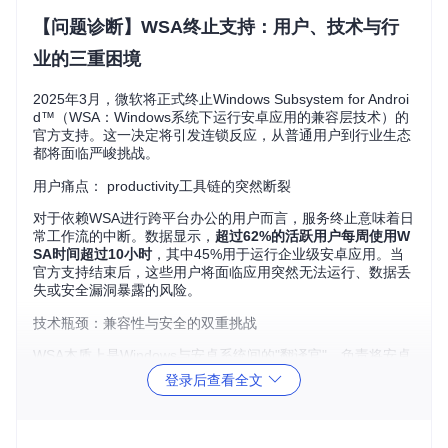
【问题诊断】WSA终止支持：用户、技术与行
业的三重困境
2025年3月，微软将正式终止Windows Subsystem for Androi
d™（WSA：Windows系统下运行安卓应用的兼容层技术）的
官方支持。这一决定将引发连锁反应，从普通用户到行业生态
都将面临严峻挑战。
用户痛点： productivity工具链的突然断裂
对于依赖WSA进行跨平台办公的用户而言，服务终止意味着日
常工作流的中断。数据显示，
超过62%的活跃用户每周使用W
SA时间超过10小时
，其中45%用于运行企业级安卓应用。当
官方支持结束后，这些用户将面临应用突然无法运行、数据丢
失或安全漏洞暴露的风险。
技术瓶颈：兼容性与安全的双重挑战
WSA本质上是Windows与安卓系统间的"翻译官"，负责将安卓
应用指令转换为Windows可执行命令。官方支持终止后，这
登录后查看全文
个"翻译官"将停止学习新"词汇"（系统更新），导致：
安全补丁缺失，安卓应用可能暴露在已知漏洞攻击下
Windows系统更新可能导致WSA功能异常或无法启动