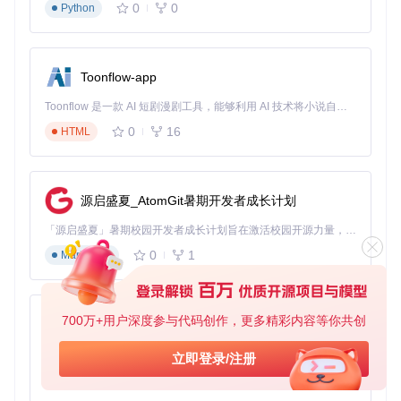
0
0
Python
适用场景
：需要稳定运行至2027年的生产力需求
优势
：基于官方WSA v2311.40000.5.0构建，保留原生兼容
性，提供每月安全更新
局限
：需要基本的PowerShell操作能力，低配置设备可能需要
Toonflow-app
优化
Toonflow 是一款 AI 短剧漫剧工具，能够利用 AI 技术将小说自动转化为剧本，并结合 AI 生成的图片和视频，实现高效的短剧创作。借助 Toonflow，可以轻松完成从文字到影像的全流程，让短剧制作变得更加智能与便捷。
💡 专家建议：对于企业用户和专业工作者，WSABuilds是唯一
能同时满足安全需求、功能完整性和长期支持的解决方案。其
0
16
HTML
模块化设计允许根据硬件条件调整配置，平衡性能与资源占
用。
【实施指南】WSABuilds部署的四阶段实操手
源启盛夏_AtomGit暑期开发者成长计划
册
「源启盛夏」暑期校园开发者成长计划旨在激活校园开源力量，通过积分激励、认证扶持、资源倾斜等形式，引导高校组织和开发者完成「入驻 — 建项目 — 做贡献 — 获认证 — 得资源」的完整闭环。无论你是想带领社团入驻平台的组织者，还是希望用代码贡献证明自己的开发者，都能在这里找到属于你的成长路径。
0
1
Markdown
阶段一：环境预检（新手友好度：★★★★☆）
▶️
系统兼容性检查
700万+用户深度参与代码创作，更多精彩内容等你共创
AionUi
按下
Win + R
，输入
winver
确认系统版本（需Windows 1
0 2004+或Windows 11）
免费、本地、开源的 24/7 全天候 Cowork 应用，以及适用于 Gemini CLI、Claude Code、Codex、OpenCode、Qwen Code、Goose CLI、Auggie 等的 OpenClaw | 🌟 喜欢就点star吧
立即登录/注册
检查CPU是否支持虚拟化技术：任务管理器→性能→CPU
0
6
TypeScript
→虚拟化（需显示"已启用"）