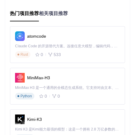
安全更新频
★★☆☆
★★★☆☆
★★★★☆
率
☆
热门项目推荐
相关项目推荐
★★★★
新手友好度
★★★☆☆
★★★☆☆
★
★★★★
atomcode
性能表现
★★★★★
★★★★☆
☆
Claude Code 的开源替代方案。连接任意大模型，编辑代码，运行命令，自动验证 — 全自动执行。用 Rust 构建，极致性能。 ｜ An open-source alternative to Claude Code. Connect any LLM, edit code, run commands, and verify changes — autonomously. Built in Rust for speed. Get Started
适用场景评
3/5
4/5
5/5
0
533
Rust
分
官方WSA：短期过渡的权宜之计
适用场景
：仅需使用至2025年3月的临时需求
MiniMax-H3
优势
：与Windows系统深度集成，无需额外配置
局限
：安全风险随时间急剧增加，2025年后将成为攻击目标
MiniMax H3 是一个通用的全模态生成系统。它支持对由文本、图像、视频和音频组成的多模态上下文进行统一理解，并能生成分辨率高达 2K、时长可达 15 秒的带原生立体声音频的视频。得益于面向任务泛化的系统设计，H3 在预训练阶段就已具备广泛的多模态上下文理解与生成能力，能够出色地执行复杂的多模态指令。
第三方模拟器：游戏玩家的优先选择
0
0
Python
适用场景
：以游戏娱乐为主的使用需求
优势
：图形性能优化好，部分产品提供持续更新
局限
：缺乏Google服务集成，企业应用兼容性差，商业版存在
Kimi-K3
订阅成本
Kimi K3 是Kimi能力最强的模型：这是一个拥有 2.8 万亿参数的混合专家（MoE）模型，具备原生视觉理解能力，并支持 100 万 token 的上下文窗口。
WSABuilds：长期使用者的最佳选择