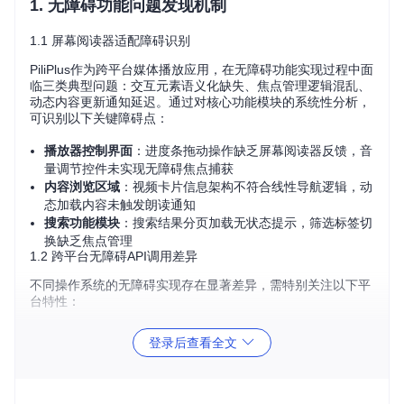
1. 无障碍功能问题发现机制
1.1 屏幕阅读器适配障碍识别
PiliPlus作为跨平台媒体播放应用，在无障碍功能实现过程中面
临三类典型问题：交互元素语义化缺失、焦点管理逻辑混乱、
动态内容更新通知延迟。通过对核心功能模块的系统性分析，
可识别以下关键障碍点：
播放器控制界面
：进度条拖动操作缺乏屏幕阅读器反馈，音
量调节控件未实现无障碍焦点捕获
内容浏览区域
：视频卡片信息架构不符合线性导航逻辑，动
态加载内容未触发朗读通知
搜索功能模块
：搜索结果分页加载无状态提示，筛选标签切
换缺乏焦点管理
1.2 跨平台无障碍API调用差异
不同操作系统的无障碍实现存在显著差异，需特别关注以下平
台特性：
焦点管理
登录后查看全文
平台
无障碍API
事件通知方式
机制
基于视图
Andro
AccessibilityS
onAccessibilityE
id
ervice
树遍历
vent