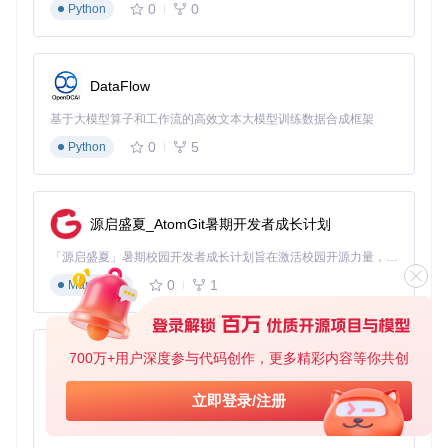
if
 (Platform.isAndroid) {

0
0
Python
// Android平台实现
      AndroidAccessibilityBridge.announce(message);

    } 
else
if
 (Platform.isIOS) {

// iOS平台实现
DataFlow
      UIAccessibility.post(

        UIAccessibilityAnnouncementNotification,

基于大模型算子和工作流的高效文本大模型训练数据合成框架
        argument: message,

      );

0
5
Python
    }

// 记录无障碍事件日志
    _logAccessibilityEvent(
'announcement'
, message);

  }

源启盛夏_AtomGit暑期开发者成长计划
「源启盛夏」暑期校园开发者成长计划旨在激活校园开源力量，通过积分激励、认证扶持、资源倾斜等形式，引导高校组织和开发者完成「入驻 — 建项目 — 做贡献 — 获认证 — 得资源」的完整闭环。无论你是想带领社团入驻平台的组织者，还是希望用代码贡献证明自己的开发者，都能在这里找到属于你的成长路径。
0
1
3. 无障碍效果验证体系
Markdown
3.1 量化评估矩阵
700万+用户深度参与代码创作，更多精彩内容等你共创
建立包含4个维度的无障碍测试评估指标：
py-xiaozhi
基于Python的Xiaozhi AI，适用于想要完整Xiaozhi体验而无需拥有专用硬件的用户。
评估维
权
立即登录/注册
关键指标
达标阈值
度
重
0
1
Python
语义化
语义标签覆盖率、动态内