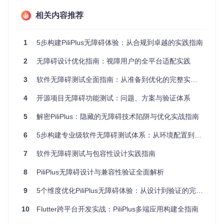
辅助功能
accessibilityValu
UIAccessibilit
iOS
相关内容推荐
e变化
y
协议
自动化元
PropertyChang
Wind
UI Automatio
ed事件
ows
1
5步构建PiliPlus无障碍体验：从合规到卓越的实践指南
n
素树
2
无障碍设计优化指南：视障用户的全平台适配实践
2. 无障碍解决方案架构
3
软件无障碍测试全面指南：从准备到优化的完整实施路径
2.1 语义化标签系统实现
4
开源项目无障碍功能测试：问题、方案与验证体系
在
lib/common/widgets/
组件库中构建完整的语义化标签体
系，核心实现方式包括：
5
解密PiliPlus：隐藏的无障碍技术陷阱与优化实战指南
// lib/common/widgets/button/custom_button.dart (行号:15-2
6
5步构建专业级软件无障碍测试体系：从环境配置到用户体验优化
Widget build(BuildContext context) {

return
 Semantics(

7
软件无障碍测试与包容性设计实践指南
// 为交互元素提供明确的语义描述
    label: semanticsLabel,  
// 必选属性，提供元素功能描述
8
PiliPlus无障碍设计与兼容性验证全面解析
    hint: semanticsHint,    
// 可选属性，提供操作指引
    value: semanticsValue,  
// 动态值元素使用，如播放进度
9
5个维度优化PiliPlus无障碍体验：从设计到验证的完整路径
    enabled: onPressed != 
null
,  
// 状态标识，控制焦点可用性
    button: 
true
,           
// 明确元素类型为按钮
10
Flutter跨平台开发实战：PiliPlus多端应用构建全指南
    child: GestureDetector(
