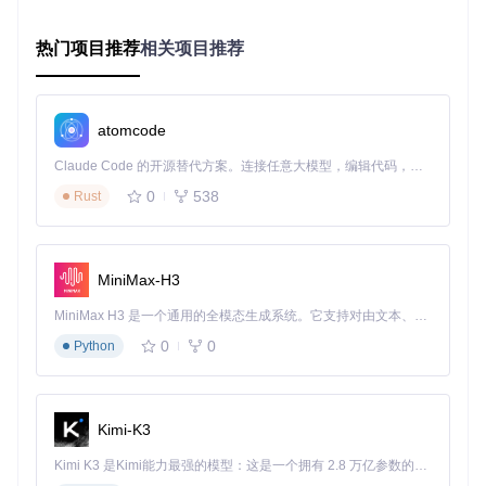
      onTap: onPressed,

      child: Container(

// 视觉样式定义
热门项目推荐
相关项目推荐
        ...

      ),

    ),

  );

atomcode
Claude Code 的开源替代方案。连接任意大模型，编辑代码，运行命令，自动验证 — 全自动执行。用 Rust 构建，极致性能。 ｜ An open-source alternative to Claude Code. Connect any LLM, edit code, run commands, and verify changes — autonomously. Built in Rust for speed. Get Started
2.2 焦点管理优化策略
0
538
Rust
在
lib/utils/accessibility/
工具类中实现焦点控制逻
辑：
建立焦点路径规划算法，确保符合用户认知习惯的导航顺序
MiniMax-H3
实现动态内容加载后的焦点自动定位
为模态窗口提供焦点陷阱（Focus Trap）机制
MiniMax H3 是一个通用的全模态生成系统。它支持对由文本、图像、视频和音频组成的多模态上下文进行统一理解，并能生成分辨率高达 2K、时长可达 15 秒的带原生立体声音频的视频。得益于面向任务泛化的系统设计，H3 在预训练阶段就已具备广泛的多模态上下文理解与生成能力，能够出色地执行复杂的多模态指令。
2.3 实时反馈机制设计
0
0
Python
通过
AccessibilityService
实现操作反馈增强：
// lib/services/accessibility_service.dart (行号:42-57)
Kimi-K3
class
AccessibilityService
{

// 无障碍操作反馈机制
Kimi K3 是Kimi能力最强的模型：这是一个拥有 2.8 万亿参数的混合专家（MoE）模型，具备原生视觉理解能力，并支持 100 万 token 的上下文窗口。
static
void
 announce(
String
 message) {
