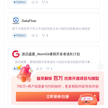
0
0
Python
执行后会显示安装选项菜单，选择"1) 全新安装"开始部署：
PandaWiki 安装管理器

1) 全新安装

DataFlow
2) 升级现有安装

基于大模型算子和工作流的高效文本大模型训练数据合成框架
3) 卸载PandaWiki

4) 检查状态

0
4
Python
2.2 配置选项说明
安装过程中需要完成以下关键配置：
源启盛夏_AtomGit暑期开发者成长计划
端口设置
：默认使用2443端口，如需修改请输入自定义端
「源启盛夏」暑期校园开发者成长计划旨在激活校园开源力量，通过积分激励、认证扶持、资源倾斜等形式，引导高校组织和开发者完成「入驻 — 建项目 — 做贡献 — 获认证 — 得资源」的完整闭环。无论你是想带领社团入驻平台的组织者，还是希望用代码贡献证明自己的开发者，都能在这里找到属于你的成长路径。
口号
0
1
Markdown
数据存储路径
：建议使用默认路径
/var/lib/panda-wik
i
网络配置
：保持默认桥接模式即可满足大多数使用场景
2.3 部署完成验证
700万+用户深度参与代码创作，更多精彩内容等你共创
py-xiaozhi
部署成功后，终端会显示类似以下信息：
基于Python的Xiaozhi AI，适用于想要完整Xiaozhi体验而无需拥有专用硬件的用户。
立即登录/注册
0
1
Python
SUCCESS  控制台信息:

SUCCESS    访问地址(内网): http://192.168.1.100:2443
