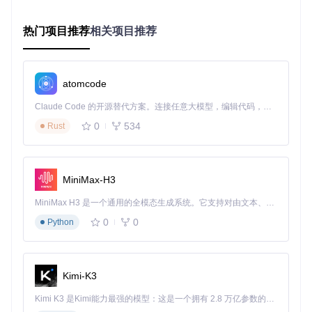
git 
clone
cd
热门项目推荐
相关项目推荐
项目主要目录结构说明：
atomcode
PandaWiki/

├── backend/           # 后端服务代码

Claude Code 的开源替代方案。连接任意大模型，编辑代码，运行命令，自动验证 — 全自动执行。用 Rust 构建，极致性能。 ｜ An open-source alternative to Claude Code. Connect any LLM, edit code, run commands, and verify changes — autonomously. Built in Rust for speed. Get Started
├── web/               # 前端Web界面

│   ├── admin/         # 管理控制台

0
534
Rust
│   └── app/           # 用户前台应用

├── images/            # 项目图片资源

MiniMax-H3
二、核心部署：30分钟快速启动指南
MiniMax H3 是一个通用的全模态生成系统。它支持对由文本、图像、视频和音频组成的多模态上下文进行统一理解，并能生成分辨率高达 2K、时长可达 15 秒的带原生立体声音频的视频。得益于面向任务泛化的系统设计，H3 在预训练阶段就已具备广泛的多模态上下文理解与生成能力，能够出色地执行复杂的多模态指令。
0
0
Python
2.1 一键安装流程
PandaWiki提供了便捷的安装脚本，只需执行以下命令即可启
动部署流程：
Kimi-K3
bash -c 
"
$(curl -fsSLk https://release.baizhi.cloud/panda
Kimi K3 是Kimi能力最强的模型：这是一个拥有 2.8 万亿参数的混合专家（MoE）模型，具备原生视觉理解能力，并支持 100 万 token 的上下文窗口。