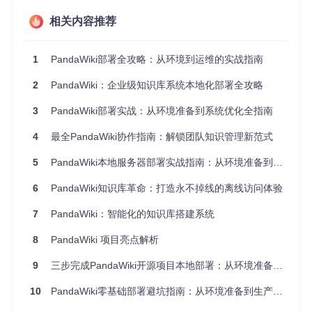
# 检查Docker版本
docker --version

相关内容推荐
# 检查Docker Compose版本
1
PandaWiki部署全攻略：从环境到运维的实战指南
2
PandaWiki：企业级知识库系统本地化部署全攻略
如果尚未安装，根据您的操作系统执行以下命令：
3
PandaWiki部署实战：从环境准备到系统优化全指南
# Ubuntu/Debian系统
sudo
 apt update && 
sudo
4
最全PandaWiki协作指南：解锁团队知识管理新范式
sudo
 systemctl 
enable
 --now docker

5
PandaWiki本地服务器部署实战指南：从环境准备到系统优化
# CentOS/RHEL系统
sudo
6
PandaWiki知识库革命：打造永不掉线的离线访问体验
sudo
 systemctl 
enable
7
PandaWiki：智能化的知识库搭建系统
⚠️
注意
：安装完成后，请确保当前用户有Docker操作权限，
8
PandaWiki 项目亮点解析
或使用sudo执行后续命令。
9
三步完成PandaWiki开源项目本地部署：从环境准备到服务优化
1.3 获取项目代码
使用以下命令克隆PandaWiki项目代码到本地：
10
PandaWiki零基础部署避坑指南：从环境准备到生产环境加固全流程