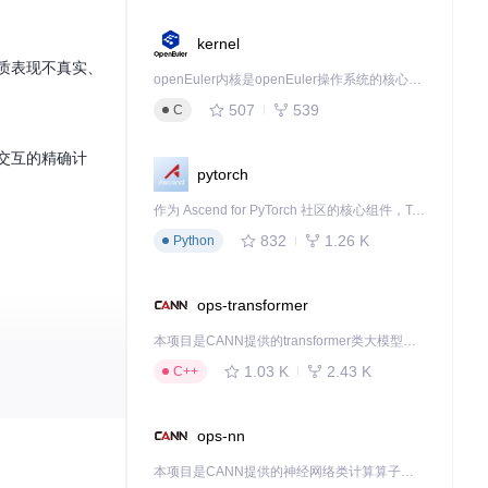
kernel
材质表现不真实、
openEuler内核是openEuler操作系统的核心，既是系统性能与稳定性的基石，也是连接处理器、设备与服务的桥梁。
507
539
C
质交互的精确计
pytorch
作为 Ascend for PyTorch 社区的核心组件，TorchNPU 是昇腾专为 PyTorch 打造的深度学习适配插件，使 PyTorch 框架能够直接调用昇腾 NPU，为开发者提供昇腾 AI 处理器的超强算力。
832
1.26 K
Python
ops-transformer
本项目是CANN提供的transformer类大模型算子库，实现网络在NPU上加速计算。
1.03 K
2.43 K
C++
ops-nn
本项目是CANN提供的神经网络类计算算子库，实现网络在NPU上加速计算。