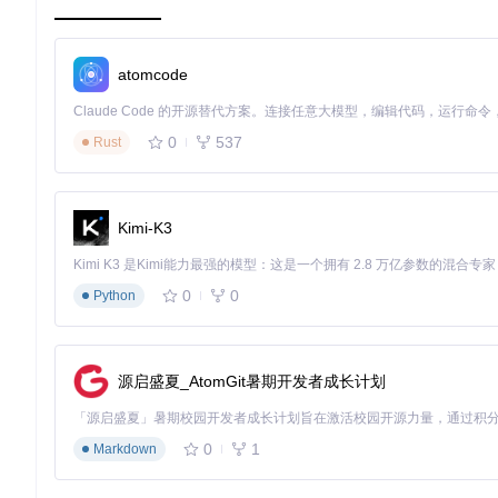
自适应采样技术减少噪点同时提高渲染效率
空间数据结构加速光线求交计算
多线程并行处理充分利用现代CPU性能
atomcode
从源码到画面：pbrt-v3渲染工作流详解
0
537
Rust
使用pbrt-v3创建高质量渲染效果需要遵循特定的工作流程，
环境搭建与编译
首先需要获取并编译源代码：
Kimi-K3
git 
clone
cd
0
0
Python
mkdir
 build && 
cd
 build

cmake ..

源启盛夏_AtomGit暑期开发者成长计划
编译完成后，可执行文件将生成在build目录下，支持Linux、Win
场景文件解析与渲染
0
1
Markdown
pbrt-v3使用自定义的场景描述语言，通过文本文件定义场景
brt
，展示了如何构建包含复杂几何体和多样化材质的场景。