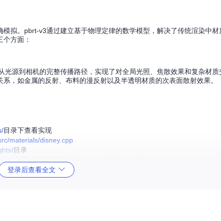
模拟。pbrt-v3通过建立基于物理定律的数学模型，解决了传统渲染中
三个方面：
光线从光源到相机的完整传播路径，实现了对全局光照、焦散效果和复杂材
关系，如金属的反射、布料的漫反射以及半透明材质的次表面散射效果。
s/
目录下查看实现
src/materials/disney.cpp
ghts/
目录
.cpp
)和双向路径追踪(
src/integrators/bdpt.cpp
)
登录后查看全文
。