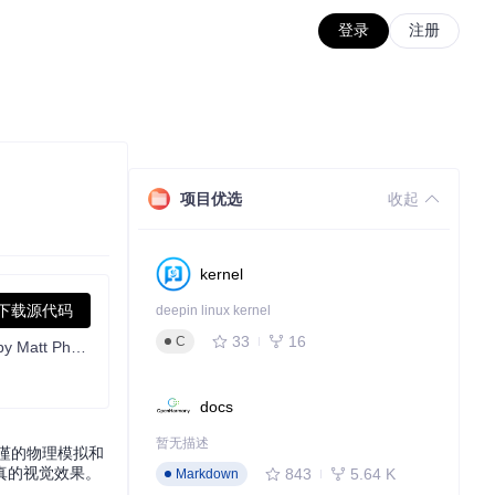
登录
注册
项目优选
收起
kernel
下载源代码
deepin linux kernel
33
16
C
Source code for pbrt, the renderer described in the third edition of "Physically Based Rendering: From Theory To Implementation", by Matt Pharr, Wenzel Jakob, and Greg Humphreys.
docs
暂无描述
严谨的物理模拟和
真的视觉效果。
843
5.64 K
Markdown