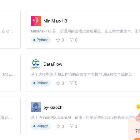
MiniMax-H3
Claude Code 的开源替代方案。连接任意大模型，编辑代码，运行命令，自动验证 — 全自动执行。用 Rust 构建，极致性能。 ｜ An open-source alternative to Claude Code. Connect any LLM, edit code, run commands, and verify changes — autonomously. Built in Rust for speed. Get Started
0
0
Python
这个过程涵盖了从环境搭建到场景优化的完整链条。
DataFlow
Kimi K3 是Kimi能力最强的模型：这是一个拥有 2.8 万亿参数的混合专家（MoE）模型，具备原生视觉理解能力，并支持 100 万 token 的上下文窗口。
基于大模型算子和工作流的高效文本大模型训练数据合成框架
0
5
Python
py-xiaozhi
dows和macOS等多平台运行。
「源启盛夏」暑期校园开发者成长计划旨在激活校园开源力量，通过积分激励、认证扶持、资源倾斜等形式，引导高校组织和开发者完成「入驻 — 建项目 — 做贡献 — 获认证 — 得资源」的完整闭环。无论你是想带领社团入驻平台的组织者，还是希望用代码贡献证明自己的开发者，都能在这里找到属于你的成长路径。
0
1
Python
7
中的几何体、材质、光源和相机参数。项目提供了多个示例场景，如
scenes/ki