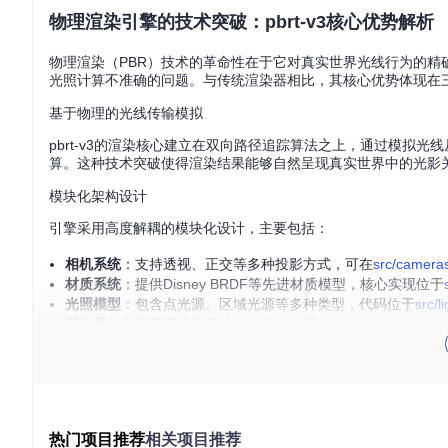
物理渲染引擎的技术突破：pbrt-v3核心优势解析
物理渲染（PBR）技术的革命性在于它对真实世界光线行为的精确
光照计算不准确的问题。与传统渲染器相比，其核心优势体现在
基于物理的光线传输模拟
pbrt-v3的渲染核心建立在双向路径追踪算法之上，通过模拟
算。这种技术突破使得渲染结果能够自然呈现真实世界中的光影
模块化架构设计
引擎采用高度解耦的模块化设计，主要包括：
相机系统
：支持透视、正交等多种投影方式，可在
src/camera
材质系统
：提供Disney BRDF等先进材质模型，核心实现位于
光照模型
：包含点光源、区域光源等多种类型，代码位于
src/li
积分器
：实现不同渲染算法，如路径追踪(
src/integrators/path
这种架构不仅便于理解和学习，也为功能扩展提供了极大灵活性
高效计算优化
针对大规模场景渲染需求，pbrt-v3实现了多项性能优化：
热门项目推荐
相关项目推荐