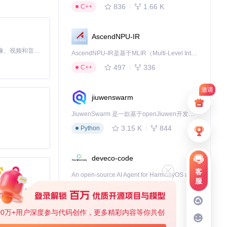
836
1.66 K
C++
AscendNPU-IR
MiniMax H3 是一个通用的全模态生成系统。它支持对由文本、图像、视频和音频组成的多模态上下文进行统一理解，并能生成分辨率高达 2K、时长可达 15 秒的带原生立体声音频的视频。得益于面向任务泛化的系统设计，H3 在预训练阶段就已具备广泛的多模态上下文理解与生成能力，能够出色地执行复杂的多模态指令。
AscendNPU-IR是基于MLIR（Multi-Level Intermediate Representation）构建的，面向昇腾亲和算子编译时使用的中间表示，提供昇腾完备表达能力，通过编译优化提升昇腾AI处理器计算效率，支持通过生态框架使能昇腾AI处理器与深度调优
497
336
C++
邀请
jiuwenswarm
JiuwenSwarm 是一款基于openJiuwen开发的智能AI Agent，它能够将大语言模型的强大能力，通过你日常使用的各类通讯应用，直接延伸至你的指尖。
3.15 K
844
Python
deveco-code
客
An open-source AI Agent for HarmonyOS applcation development.
服
455
137
TypeScript
基于Python的Xiaozhi AI，适用于想要完整Xiaozhi体验而无需拥有专用硬件的用户。
00万+用户深度参与代码创作，更多精彩内容等你共创
lleroo-simple.p
cann-learning-hub