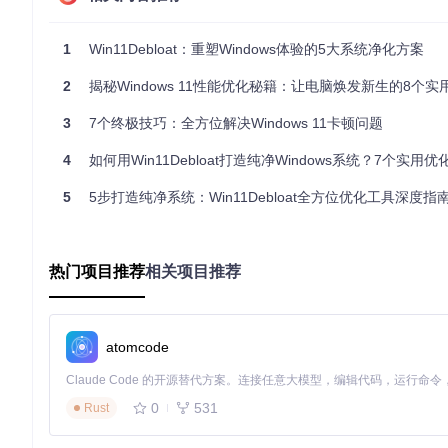
二、方案设计：Win11Debloat优化框架
2.1 核心优化模块解析
1
Win11Debloat：重塑Windows体验的5大系统净化方案
Win11Debloat通过模块化设计实现系统优化，主要包含三大功
2
揭秘Windows 11性能优化秘籍：让电脑焕发新生的8个实
模块名称
技术原理
3
7个终极技巧：全方位解决Windows 11卡顿问题
应用清理
通过
Get-AppxPackage
查询应用包，
Remove-Ap
4
如何用Win11Debloat打造纯净Windows系统？7个实用优
服务管理
修改注册表
Start
键值（0=自动，4=禁用）控制
5
5步打造纯净系统：Win11Debloat全方位优化工具深度指
系统配置
通过
.reg
文件批量修改系统设置
Win11Debloat系统优化模块示意图
热门项目推荐
相关项目推荐
2.2 用户场景适配矩阵
场景类型
推荐优化项
办公电脑
禁用遥测、卸载Xbox套件、关闭后台同步
Edg
atomcode
游戏主机
禁用Defender实时保护、关闭游戏DVR
图形驱
老旧设备
禁用动画效果、减少启动项
系统
0
531
Rust
开发环境
保留WSL、VSCode等开发工具
禁用
三、实施验证：分阶段优化实施