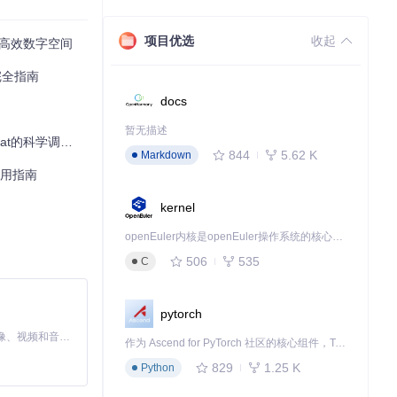
项目优选
收起
打造高效数字空间
完全指南
docs
暂无描述
t的科学调优方案
844
5.62 K
Markdown
实用指南
kernel
openEuler内核是openEuler操作系统的核心，既是系统性能与稳定性的基石，也是连接处理器、设备与服务的桥梁。
506
535
C
pytorch
MiniMax H3 是一个通用的全模态生成系统。它支持对由文本、图像、视频和音频组成的多模态上下文进行统一理解，并能生成分辨率高达 2K、时长可达 15 秒的带原生立体声音频的视频。得益于面向任务泛化的系统设计，H3 在预训练阶段就已具备广泛的多模态上下文理解与生成能力，能够出色地执行复杂的多模态指令。
作为 Ascend for PyTorch 社区的核心组件，TorchNPU 是昇腾专为 PyTorch 打造的深度学习适配插件，使 PyTorch 框架能够直接调用昇腾 NPU，为开发者提供昇腾 AI 处理器的超强算力。
829
1.25 K
Python