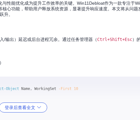
性能优化成为提升工作效率的关键。Win11Debloat作为一款专注于Wi
统配置等核心功能，帮助用户释放系统资源，显著提升响应速度。本文将从问题
能跃升。
（输入/输出）延迟或后台进程冗余。通过任务管理器（
Ctrl+Shift+Esc
）
）
ct-Object
 Name, WorkingSet 
-First
10
'
} | 
Select-Object
登录后查看全文