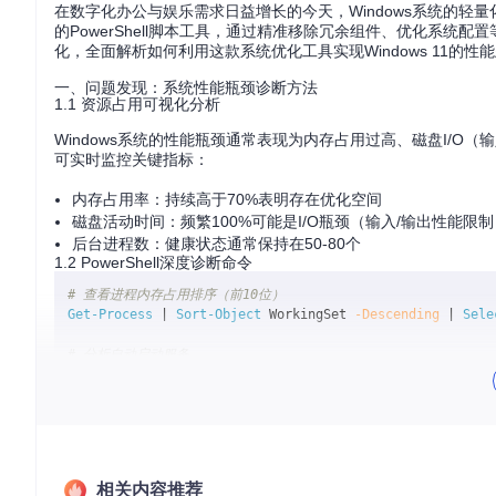
在数字化办公与娱乐需求日益增长的今天，Windows系统的轻量化与
的PowerShell脚本工具，通过精准移除冗余组件、优化系
化，全面解析如何利用这款系统优化工具实现Windows 11的性
一、问题发现：系统性能瓶颈诊断方法
1.1 资源占用可视化分析
Windows系统的性能瓶颈通常表现为内存占用过高、磁盘I/O
可实时监控关键指标：
内存占用率：持续高于70%表明存在优化空间
磁盘活动时间：频繁100%可能是I/O瓶颈（输入/输出性能限制
后台进程数：健康状态通常保持在50-80个
1.2 PowerShell深度诊断命令
# 查看进程内存占用排序（前10位）
Get-Process
 | 
Sort-Object
 WorkingSet 
-Descending
 | 
Sele
# 分析自动启动服务
Get-Service
 | 
Where-Object
 {
$_
.StartType 
-eq
'Automatic
1.3 工具选型决策树
是否需要保留所有预装应用？ → 否 → Win11Debloat适用

是否允许修改系统注册表？ → 是 → Win11Debloat适用

是否需要图形化操作界面？ → 否 → Win11Debloat适用

相关内容推荐