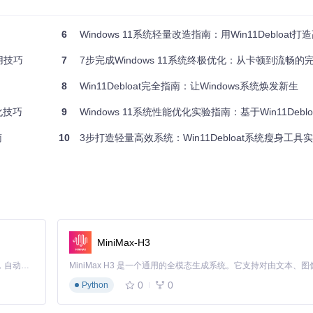
6
Windows 11系统轻量改造指南：用Win11Debloat
能模块：
用技巧
7
7步完成Windows 11系统终极优化：从卡顿到流畅的
适用场景
不适用场景
8
Win11Debloat完全指南：让Windows系统焕发新生
pxPackage
卸载
个人电脑、非生产环境
企业标准化工作站
化技巧
9
Windows 11系统性能优化实验指南：基于Win11Debloa
服务启动
性能优先场景
需要遥测数据的环境
南
10
3步打造轻量高效系统：Win11Debloat系统瘦身工具
所有Windows 11环境
高度定制化系统
保留项
性能提升预期
e浏览器、Office组件
内存占用降低30-40%
MiniMax-H3
动组件、DirectX
加载速度提升25-35%
Claude Code 的开源替代方案。连接任意大模型，编辑代码，运行命令，自动验证 — 全自动执行。用 Rust 构建，极致性能。 ｜ An open-source alternative to Claude Code. Connect any LLM, edit code, run commands, and verify changes — autonomously. Built in Rust for speed. Get Started
关键服务
响应速度提升40-50%
0
0
Python
广告推送、自动更新
后台资源占用减少35%