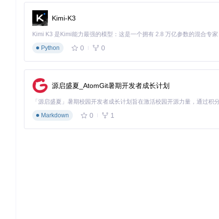
3.1 基础配置步骤
Kimi-K3
📌
环境准备
# 克隆项目仓库
0
0
Python
git 
clone
cd
 Win11Debloat

# 以管理员身份运行PowerShell
源启盛夏_AtomGit暑期开发者成长计划
📌
默认模式优化
0
1
Markdown
# 启动脚本主界面
图：Win11Debloat提供多分类系统优化选项，支持自定义配置
⚠️
风险提示
禁用Windows Update服务可能导致安全补丁无法安装，建议