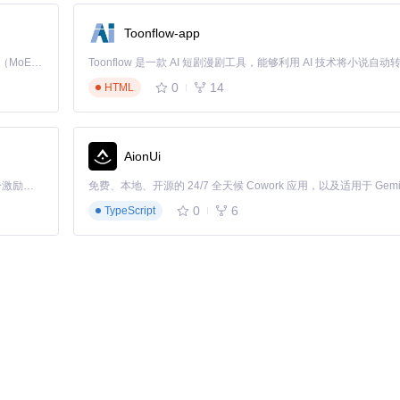
Toonflow-app
Kimi K3 是Kimi能力最强的模型：这是一个拥有 2.8 万亿参数的混合专家（MoE）模型，具备原生视觉理解能力，并支持 100 万 token 的上下文窗口。
0
14
HTML
AionUi
「源启盛夏」暑期校园开发者成长计划旨在激活校园开源力量，通过积分激励、认证扶持、资源倾斜等形式，引导高校组织和开发者完成「入驻 — 建项目 — 做贡献 — 获认证 — 得资源」的完整闭环。无论你是想带领社团入驻平台的组织者，还是希望用代码贡献证明自己的开发者，都能在这里找到属于你的成长路径。
0
6
TypeScript
企业环境谨慎操作。卸载Microsoft Store组件会影响应用安装功能，家