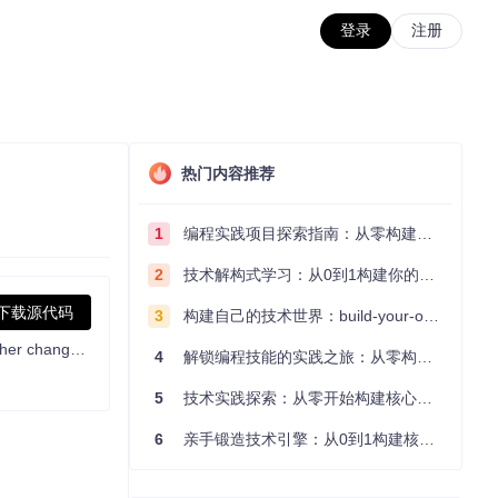
登录
注册
热门内容推荐
1
编程实践项目探索指南：从零构建技术能力体系
2
技术解构式学习：从0到1构建你的编程知识体系
下载源代码
3
构建自己的技术世界：build-your-own-x项目的实践探索指南
A simple, lightweight PowerShell script that allows you to remove pre-installed apps, disable telemetry, as well as perform various other changes to declutter and customize your Windows experience. Win11Debloat works for both Windows 10 and Windows 11.
4
解锁编程技能的实践之旅：从零构建你的技术世界
5
技术实践探索：从零开始构建核心系统的实践指南
6
亲手锻造技术引擎：从0到1构建核心系统的实践指南