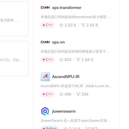
ops-transformer
本项目是CANN提供的transformer类大模型算子库，实现网络在NPU上加速计算。
Toonflow 是一款 AI 短剧漫剧工具，能够利用 AI 技术将小说自动转化为剧本，并结合 AI 生成的图片和视频，实现高效的短剧创作。借助 Toonflow，可以轻松完成从文字到影像的全流程，让短剧制作变得更加智能与便捷。
1.03 K
2.43 K
C++
ops-nn
本项目是CANN提供的神经网络类计算算子库，实现网络在NPU上加速计算。
833
1.64 K
C++
免费、本地、开源的 24/7 全天候 Cowork 应用，以及适用于 Gemini CLI、Claude Code、Codex、OpenCode、Qwen Code、Goose CLI、Auggie 等的 OpenClaw | 🌟 喜欢就点star吧
AscendNPU-IR
AscendNPU-IR是基于MLIR（Multi-Level Intermediate Representation）构建的，面向昇腾亲和算子编译时使用的中间表示，提供昇腾完备表达能力，通过编译优化提升昇腾AI处理器计算效率，支持通过生态框架使能昇腾AI处理器与深度调优
496
334
C++
jiuwenswarm
JiuwenSwarm 是一款基于openJiuwen开发的智能AI Agent，它能够将大语言模型的强大能力，通过你日常使用的各类通讯应用，直接延伸至你的指尖。
庭用户需评估使用
3.14 K
842
Python