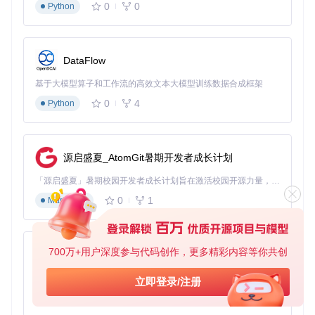
0
0
Python
0）
可利用性
：评估漏洞被实际利用的可能性（0.5-1.5）
最终风险值 = 技术分数 × 业务权重 × 可利用性系数，据此将
DataFlow
漏洞分为：
基于大模型算子和工作流的高效文本大模型训练数据合成框架
紧急（>10分）：24小时内修复
高风险（7-10分）：3个工作日内修复
0
4
Python
中风险（4-7分）：下个迭代周期修复
低风险（<4分）：纳入技术债务管理
实施步骤：从环境配置到报告分析
源启盛夏_AtomGit暑期开发者成长计划
「源启盛夏」暑期校园开发者成长计划旨在激活校园开源力量，通过积分激励、认证扶持、资源倾斜等形式，引导高校组织和开发者完成「入驻 — 建项目 — 做贡献 — 获认证 — 得资源」的完整闭环。无论你是想带领社团入驻平台的组织者，还是希望用代码贡献证明自己的开发者，都能在这里找到属于你的成长路径。
环境准备与安装
0
1
Markdown
# 克隆项目仓库
git 
clone
cd
 strix

700万+用户深度参与代码创作，更多精彩内容等你共创
py-xiaozhi
# 使用Poetry安装依赖
poetry install --no-dev

基于Python的Xiaozhi AI，适用于想要完整Xiaozhi体验而无需拥有专用硬件的用户。
立即登录/注册
# 激活虚拟环境
0
1
Python
poetry shell
