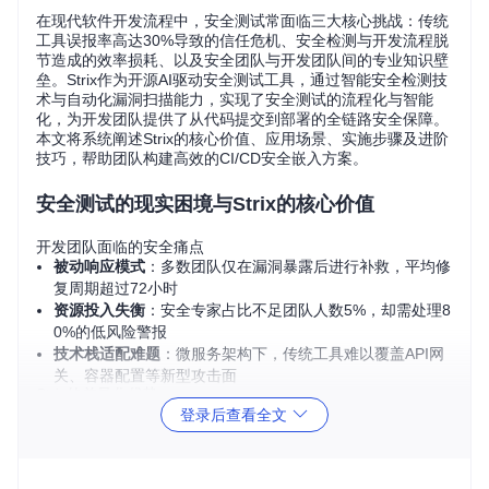
在现代软件开发流程中，安全测试常面临三大核心挑战：传统
工具误报率高达30%导致的信任危机、安全检测与开发流程脱
节造成的效率损耗、以及安全团队与开发团队间的专业知识壁
垒。Strix作为开源AI驱动安全测试工具，通过智能安全检测技
术与自动化漏洞扫描能力，实现了安全测试的流程化与智能
化，为开发团队提供了从代码提交到部署的全链路安全保障。
本文将系统阐述Strix的核心价值、应用场景、实施步骤及进阶
技巧，帮助团队构建高效的CI/CD安全嵌入方案。
安全测试的现实困境与Strix的核心价值
开发团队面临的安全痛点
被动响应模式
：多数团队仅在漏洞暴露后进行补救，平均修
复周期超过72小时
资源投入失衡
：安全专家占比不足团队人数5%，却需处理8
0%的低风险警报
技术栈适配难题
：微服务架构下，传统工具难以覆盖API网
关、容器配置等新型攻击面
Strix的差异化优势
登录后查看全文
传统SAS
商业漏洞扫描
特性
Strix
T工具
服务
检测模
AI驱动智能分
人工+自动化结
规则匹配