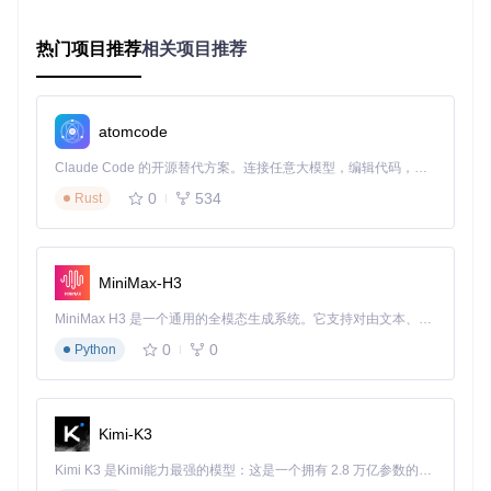
Strix安全测试界面展示订单漏洞检测结果
热门项目推荐
相关项目推荐
图1：Strix检测到电商平台订单系统中的负价格漏洞，显示漏
洞详情、CVSS评分及影响范围
场景二：企业SaaS应用权限控制审计
atomcode
对某客户关系管理系统进行检测时，Strix发现其API层存在水
Claude Code 的开源替代方案。连接任意大模型，编辑代码，运行命令，自动验证 — 全自动执行。用 Rust 构建，极致性能。 ｜ An open-source alternative to Claude Code. Connect any LLM, edit code, run commands, and verify changes — autonomously. Built in Rust for speed. Get Started
平越权漏洞（IDOR），攻击者可通过修改请求参数访问其他
0
534
Rust
用户数据。工具自动生成了包含PoC代码的修复建议，帮助开
发团队在4小时内完成修复。
场景三：DevOps流水线安全嵌入
MiniMax-H3
某金融科技公司将Strix集成至GitLab CI流程，实现代码提交后
自动触发安全扫描。通过自定义规则配置，重点检测支付相关
MiniMax H3 是一个通用的全模态生成系统。它支持对由文本、图像、视频和音频组成的多模态上下文进行统一理解，并能生成分辨率高达 2K、时长可达 15 秒的带原生立体声音频的视频。得益于面向任务泛化的系统设计，H3 在预训练阶段就已具备广泛的多模态上下文理解与生成能力，能够出色地执行复杂的多模态指令。
模块，将安全反馈周期从3天缩短至15分钟。
0
0
Python
风险评估矩阵实施方法
Strix采用基于CVSS 3.1标准的风险评估模型，结合业务影响
实现漏洞优先级排序：
Kimi-K3
技术维度
：基础分数由CVSS评分决定（0-10分）
Kimi K3 是Kimi能力最强的模型：这是一个拥有 2.8 万亿参数的混合专家（MoE）模型，具备原生视觉理解能力，并支持 100 万 token 的上下文窗口。
业务维度
：根据受影响数据敏感度设置业务权重（1.0-2.