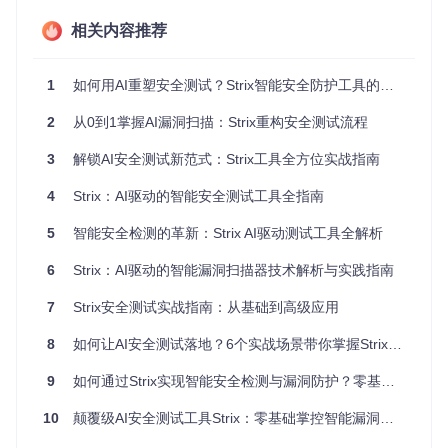
式
析
合
误报率
相关内容推荐
<5%
25-35%
8-15%
CI/CD集
需要定制
原生支持
部分支持
成
插件
1
如何用AI重塑安全测试？Strix智能安全防护工具的实战指南
漏洞修
代码级修复方
通用修复
专业报告但无
2
从0到1掌握AI漏洞扫描：Strix重构安全测试流程
复建议
案
指导
代码示例
自定义
支持Python脚
有限正则
企业定制需额
3
解锁AI安全测试新范式：Strix工具全方位实战指南
规则
本扩展
规则
外付费
4
Strix：AI驱动的智能安全测试工具全指南
Strix通过将大语言模型与静态分析技术深度融合，实现了"理
解代码意图"的下一代安全检测能力。其核心优势在于能够识
5
智能安全检测的革新：Strix AI驱动测试工具全解析
别业务逻辑漏洞——这类漏洞占数据泄露事件的42%，却往往
被传统工具忽略。
6
Strix：AI驱动的智能漏洞扫描器技术解析与实践指南
企业级应用场景与风险评估框架
7
Strix安全测试实战指南：从基础到高级应用
8
如何让AI安全测试落地？6个实战场景带你掌握Strix智能漏洞检测
典型业务场景解析
场景一：电商平台支付流程安全验证
9
如何通过Strix实现智能安全检测与漏洞防护？零基础入门实战指南
某电商平台在黑盒测试中未发现异常，但Strix通过分析订单创
建流程，识别出允许负数数量商品添加的业务逻辑漏洞（CWE
10
颠覆级AI安全测试工具Strix：零基础掌控智能漏洞扫描全流程
-1284），该漏洞可能导致用户通过构造请求获取负金额订
单。