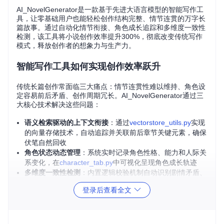
AI_NovelGenerator是一款基于先进大语言模型的智能写作工
具，让零基础用户也能轻松创作结构完整、情节连贯的万字长
篇故事。通过自动化情节衔接、角色成长追踪和多维度一致性
检测，该工具将小说创作效率提升300%，彻底改变传统写作
模式，释放创作者的想象力与生产力。
智能写作工具如何实现创作效率跃升
传统长篇创作常面临三大痛点：情节连贯性难以维持、角色设
定容易前后矛盾、创作周期冗长。AI_NovelGenerator通过三
大核心技术解决这些问题：
语义检索驱动的上下文衔接
：通过
vectorstore_utils.py
实现
的向量存储技术，自动追踪并关联前后章节关键元素，确保
伏笔自然回收
角色状态动态管理
：系统实时记录角色性格、能力和人际关
系变化，在
character_tab.py
中可视化呈现角色成长轨迹
多维度一致性检测
：内置逻辑校验机制自动识别剧情矛盾、
时间线混乱等问题，通过
consistency_checker.py
实现专业
登录后查看全文
级故事质量控制
💡
效率对比
：传统创作10万字小说平均需要3个月，使用AI_N
ovelGenerator可缩短至2周，且情节连贯性提升65%，角色一