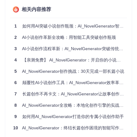
致性提升82%。
相关内容推荐
不同创作需求如何选择最佳应用场景
1
如何用AI突破小说创作瓶颈：AI_NovelGenerator智能写作工具全攻略
历史穿越小说：自动维持时代背景一致性
一位历史小说爱好者利用该工具创作了《汴京梦华录》系列。
2
AI小说创作革新全攻略：用智能工具突破创作瓶颈
系统通过
knowledge.py
模块导入宋史资料，在生成章节时自动
校验服饰、称谓、官制等细节，避免出现时代错位。创作过程
3
AI小说创作流程革新：AI_NovelGenerator突破传统写作瓶颈
中，用户仅需专注于情节设计，系统会自动处理历史准确性问
题，最终作品获得历史小说创作大赛优秀奖。
4
【亲测免费】 AI_NovelGenerator：开启你的小说创作之旅
科幻系列作品：跨作品设定统一管理
5
AI_NovelGenerator创作挑战：30天完成一部长篇小说
某科幻作家使用AI_NovelGenerator创作三部曲系列，通过
arc
6
颠覆性AI小说创作工具：AI_NovelGenerator效率革命，让长篇创作不再卡壳
hitecture.py
定义统一世界观架构，系统自动确保三部作品中的
科技设定、宇宙规则和种族设定保持一致。当修改某部作品的
7
长篇创作不再卡文：AI_NovelGenerator让故事创作如行云流水
基础设定时，系统会自动提示其他作品中需要同步更新的相关
章节，解决了传统系列创作中的设定漂移问题。
8
AI_NovelGenerator全攻略：本地化创作引擎的实战部署与场景迁移指南
⚠️
注意事项
：导入外部知识时，建议将资料拆分为500字左右
9
如何用AI_NovelGenerator打造你的专属小说创作助手
的片段，以获得最佳检索精度。可使用
knowledge.py
中的adv
anced_split_content函数进行智能分段。
10
AI_NovelGenerator：终结长篇创作困境的智能写作革新方案
技术架构如何保障创作质量与灵活性