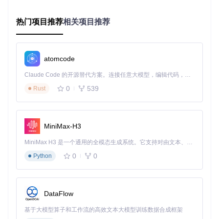
AI_NovelGenerator采用模块化设计，核心功能分布在两大模
热门项目推荐
相关项目推荐
块：
核心生成模块
atomcode
blueprint.py
：负责故事蓝图规划，支持动态调整章节结构
chapter.py
：实现章节内容生成，包含summarize_recent_
Claude Code 的开源替代方案。连接任意大模型，编辑代码，运行命令，自动验证 — 全自动执行。用 Rust 构建，极致性能。 ｜ An open-source alternative to Claude Code. Connect any LLM, edit code, run commands, and verify changes — autonomously. Built in Rust for speed. Get Started
chapters等关键函数
0
539
Rust
finalization.py
：提供章节润色和定稿优化功能
交互界面模块
main_window.py
：主界面框架，整合所有功能模块
MiniMax-H3
chapters_tab.py
：章节管理中心，支持章节导航与编辑
MiniMax H3 是一个通用的全模态生成系统。它支持对由文本、图像、视频和音频组成的多模态上下文进行统一理解，并能生成分辨率高达 2K、时长可达 15 秒的带原生立体声音频的视频。得益于面向任务泛化的系统设计，H3 在预训练阶段就已具备广泛的多模态上下文理解与生成能力，能够出色地执行复杂的多模态指令。
generation_handlers.py
：处理各类生成任务的交互逻辑
0
0
Python
这种架构实现了"创作意图→机器实现→人工优化"的流畅工作
流，既保留AI的高效创作能力，又给予作者完全的创作控制
权。
DataFlow
零基础用户如何快速上手创作
基于大模型算子和工作流的高效文本大模型训练数据合成框架