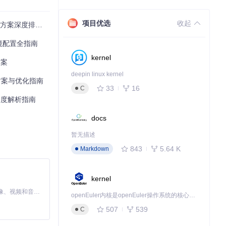
项目优选
收起
深度排查与修复指南
与环境配置全指南
kernel
方案
deepin linux kernel
解决方案与优化指南
33
16
C
深度解析指南
docs
暂无描述
843
5.64 K
Markdown
kernel
MiniMax H3 是一个通用的全模态生成系统。它支持对由文本、图像、视频和音频组成的多模态上下文进行统一理解，并能生成分辨率高达 2K、时长可达 15 秒的带原生立体声音频的视频。得益于面向任务泛化的系统设计，H3 在预训练阶段就已具备广泛的多模态上下文理解与生成能力，能够出色地执行复杂的多模态指令。
openEuler内核是openEuler操作系统的核心，既是系统性能与稳定性的基石，也是连接处理器、设备与服务的桥梁。
507
539
C