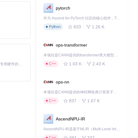
pytorch
作为 Ascend for PyTorch 社区的核心组件，TorchNPU 是昇腾专为 PyTorch 打造的深度学习适配插件，使 PyTorch 框架能够直接调用昇腾 NPU，为开发者提供昇腾 AI 处理器的超强算力。
833
1.26 K
Python
ops-transformer
本项目是CANN提供的transformer类大模型算子库，实现网络在NPU上加速计算。
1.03 K
2.43 K
C++
基于Python的Xiaozhi AI，适用于想要完整Xiaozhi体验而无需拥有专用硬件的用户。
ops-nn
本项目是CANN提供的神经网络类计算算子库，实现网络在NPU上加速计算。
837
1.67 K
C++
AscendNPU-IR
AscendNPU-IR是基于MLIR（Multi-Level Intermediate Representation）构建的，面向昇腾亲和算子编译时使用的中间表示，提供昇腾完备表达能力，通过编译优化提升昇腾AI处理器计算效率，支持通过生态框架使能昇腾AI处理器与深度调优
497
337
C++