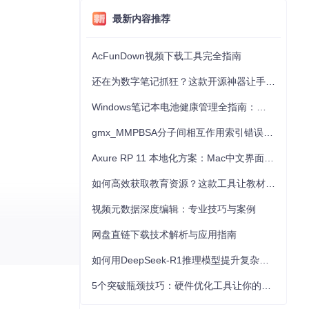
最新内容推荐
AcFunDown视频下载工具完全指南
还在为数字笔记抓狂？这款开源神器让手写批注效率提升300%
Windows笔记本电池健康管理全指南：从根源解决电池损耗问题
gmx_MMPBSA分子间相互作用索引错误的深度诊断与解决
Axure RP 11 本地化方案：Mac中文界面优化与原型设计工具汉化全指南
如何高效获取教育资源？这款工具让教材下载效率提升80%
视频元数据深度编辑：专业技巧与案例
网盘直链下载技术解析与应用指南
如何用DeepSeek-R1推理模型提升复杂任务解决能力：完整指南
5个突破瓶颈技巧：硬件优化工具让你的电脑性能提升30%