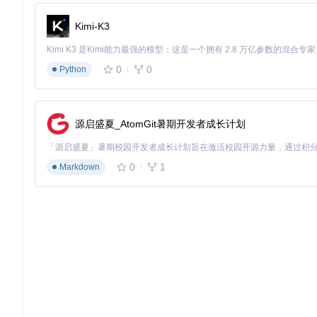
分析日志文件，重点关注包含"dwpose"、"onnx"或"torchscrip
Kimi-K3
图2：ControlNet Aux深度估计模块工作流程示例，展示正常
0
0
Python
解决方案：问题定位→具体操作→验证方法
方案一：环境修复
源启盛夏_AtomGit暑期开发者成长计划
问题定位
：嵌入式Python环境导致的标准库缺失
具体操作
：
0
1
# 克隆项目仓库
Markdown
git 
clone
cd
 comfyui_controlnet_aux

# 创建并激活虚拟环境
source
 venv/bin/activate  
# Linux/Mac
venv\Scripts\activate  
# Windows
# 安装依赖