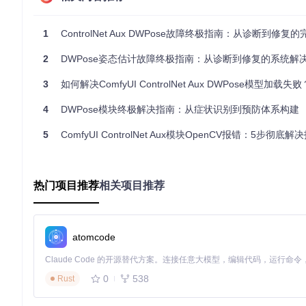
首先确认运行环境是否满足基本要求：
1
ControlNet Aux DWPose故障终极指南：从诊断到修复的完
Python版本需3.8-3.10，不支持Python 3.11及以上版本
检查是否为嵌入式Python环境，此类环境对部分依赖支持不完
2
DWPose姿态估计故障终极指南：从诊断到修复的系统解
确认操作系统位数与Python版本匹配（64位系统需对应64位Pyt
依赖关系分析
3
如何解决ComfyUI ControlNet Aux DWPose模型加载失败？从根源修复到
通过以下命令检查关键依赖版本：
4
DWPose模块终极解决指南：从症状识别到预防体系构建
pip list | grep 
"torch\|setuptools\|numpy"
5
ComfyUI ControlNet Aux模块OpenCV报错：5步彻底解
关键依赖版本要求：
热门项目推荐
相关项目推荐
torch: 1.12.0-1.13.1（不建议使用2.0及以上版本）
setuptools: 59.5.0-65.5.0（避免使用最新版本）
numpy: 1.21.0-1.23.5（需与torch版本匹配）
模块加载追踪
atomcode
启用详细日志模式，追踪模块加载过程：
0
538
Rust
export
 PYTHONVERBOSE=1
