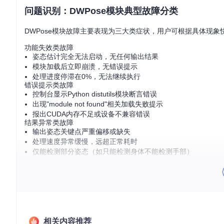
问题识别：DWPose模块典型故障分类
DWPose模块故障主要表现为三大类症状，用户可根据具体现象
功能失效类故障
姿态估计完全无法启动，无任何输出结果
模块加载后立即崩溃，无错误提示
处理进度停滞在0%，无法继续执行
错误提示类故障
控制台显示Python distutils模块断言错误
出现"module not found"相关加载失败提示
报出CUDA内存不足或设备不兼容错误
结果异常类故障
输出姿态关键点严重偏移或缺失
处理速度异常缓慢，远超正常耗时
仅能检测部分姿态（如只能检测身体不能检测手部）
图1：DWPose姿态估计模块正常工作时的界面展示，显示关键
诊断分析：多维度问题定位流程
环境配置检查
相关内容推荐