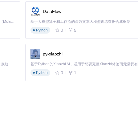
t"的错误信息行。
DataFlow
Kimi K3 是Kimi能力最强的模型：这是一个拥有 2.8 万亿参数的混合专家（MoE）模型，具备原生视觉理解能力，并支持 100 万 token 的上下文窗口。
基于大模型算子和工作流的高效文本大模型训练数据合成框架
的节点连接与参数配置
0
5
Python
py-xiaozhi
「源启盛夏」暑期校园开发者成长计划旨在激活校园开源力量，通过积分激励、认证扶持、资源倾斜等形式，引导高校组织和开发者完成「入驻 — 建项目 — 做贡献 — 获认证 — 得资源」的完整闭环。无论你是想带领社团入驻平台的组织者，还是希望用代码贡献证明自己的开发者，都能在这里找到属于你的成长路径。
0
1
Python