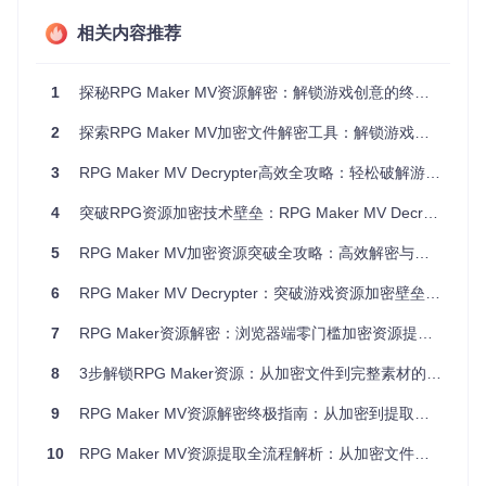
法特征，实现了对这些加密格式的完整支持，其解密核心算法
位于
RPGMakerDecrypter.Decrypter/RGSSAD.cs
文件中。
相关内容推荐
二、解密工具技术架构与核心功能
1
探秘RPG Maker MV资源解密：解锁游戏创意的终极工具指南
RPG MakerDecrypter是一款基于.NET 6.0开发的跨平台工
具，采用模块化设计，主要包含以下核心组件：
2
探索RPG Maker MV加密文件解密工具：解锁游戏资源提取与破解的技术奥秘
解密引擎
：位于
RPGMakerDecrypter.Decrypter
项目，
3
RPG Maker MV Decrypter高效全攻略：轻松破解游戏加密资源
实现了对三种加密格式的解密算法
命令行界面
：
RPGMakerDecrypter.Cli
提供无界面操作支
4
突破RPG资源加密技术壁垒：RPG Maker MV Decrypter革新性实战全攻略
持，适合批量处理
5
RPG Maker MV加密资源突破全攻略：高效解密与资源提取实用指南
图形用户界面
：
RPGMakerDecrypter.Gui
和
RPGMakerDe
crypter.Gui.Gtk
分别提供Windows和Linux平台的可视化
6
RPG Maker MV Decrypter：突破游戏资源加密壁垒的浏览器端解决方案 | 密钥自动检测·全格式解密·无损重加密
操作
7
RPG Maker资源解密：浏览器端零门槛加密资源提取解决方案
工具的核心优势在于其智能识别系统，能够通过文件头特征和
加密标记自动判断游戏版本和加密类型，无需用户手动配置。
此外，项目生成功能可自动创建标准RPG Maker项目结构，极
8
3步解锁RPG Maker资源：从加密文件到完整素材的高效解决方案
大降低了资源复用的技术门槛。
9
RPG Maker MV资源解密终极指南：从加密到提取的完整实战攻略
三、基础版：三步快速提取资源
10
RPG Maker MV资源提取全流程解析：从加密文件到可用资源的完整指南
1. 环境准备与工具获取