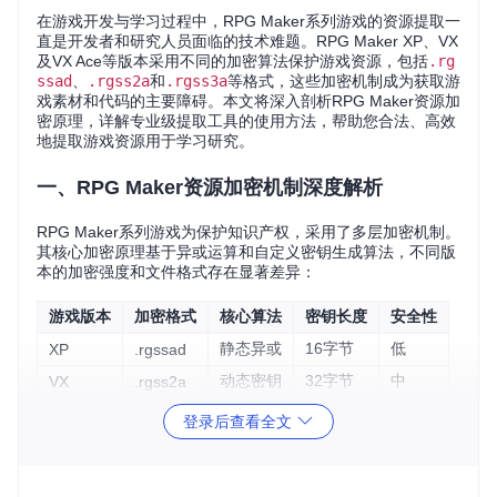
在游戏开发与学习过程中，RPG Maker系列游戏的资源提取一
直是开发者和研究人员面临的技术难题。RPG Maker XP、VX
及VX Ace等版本采用不同的加密算法保护游戏资源，包括
.rg
ssad
、
.rgss2a
和
.rgss3a
等格式，这些加密机制成为获取游
戏素材和代码的主要障碍。本文将深入剖析RPG Maker资源加
密原理，详解专业级提取工具的使用方法，帮助您合法、高效
地提取游戏资源用于学习研究。
一、RPG Maker资源加密机制深度解析
RPG Maker系列游戏为保护知识产权，采用了多层加密机制。
其核心加密原理基于异或运算和自定义密钥生成算法，不同版
本的加密强度和文件格式存在显著差异：
游戏版本
加密格式
核心算法
密钥长度
安全性
静态异或
16字节
低
XP
.rgssad
动态密钥
32字节
中
VX
.rgss2a
混合加密
64字节
高
VX Ace
.rgss3a
登录后查看全文
==加密档案破解的核心挑战在于密钥生成和文件校验机制的逆
向工程==。RPG MakerDecrypter通过分析不同版本的加密算