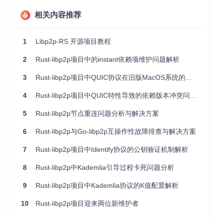
同的网络拓扑。
可扩展性
：结合了 Swarm 和 Kad-DHT，可以轻松实现路
相关内容推荐
由功能，方便构建更复杂的分布式系统。
需要注意的是，
libp2p-rs
主分支处于积极开发状态，可能
1
Libp2p-RS 开源项目教程
会有破坏性的更改。因此，在升级或依赖此库时，请务必关注
版本更新。
2
Rust-libp2p项目中的instant依赖项维护问题解析
如果你正在寻找一个高效、灵活且易于使用的 Rust 语言分布
3
Rust-libp2p项目中QUIC协议在旧版MacOS系统的兼容性问题分析
式网络库，那么
libp2p-rs
绝对值得一试。现在就访问
项目
文档
和
示例代码
，开始你的去中心化之旅吧！
4
Rust-libp2p项目中QUIC特性导致的依赖版本冲突问题分析
5
Rust-libp2p节点重连问题分析与解决方案
6
Rust-libp2p与Go-libp2p互操作性故障排查与解决方案
7
Rust-libp2p项目中Identify协议的公钥验证机制解析
8
Rust-libp2p中Kademlia引导过程卡死问题分析
9
Rust-libp2p项目中Kademlia协议的K值配置解析
10
Rust-libp2p项目迎来两位新维护者