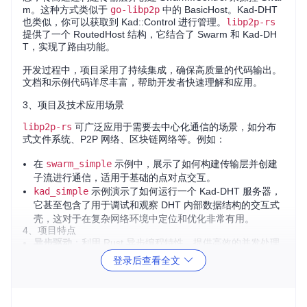
m。这种方式类似于
go-libp2p
中的 BasicHost。Kad-DHT
也类似，你可以获取到 Kad::Control 进行管理。
libp2p-rs
提供了一个 RoutedHost 结构，它结合了 Swarm 和 Kad-DH
T，实现了路由功能。
开发过程中，项目采用了持续集成，确保高质量的代码输出。
文档和示例代码详尽丰富，帮助开发者快速理解和应用。
3、项目及技术应用场景
libp2p-rs
可广泛应用于需要去中心化通信的场景，如分布
式文件系统、P2P 网络、区块链网络等。例如：
在
swarm_simple
示例中，展示了如何构建传输层并创建
子流进行通信，适用于基础的点对点交互。
kad_simple
示例演示了如何运行一个 Kad-DHT 服务器，
它甚至包含了用于调试和观察 DHT 内部数据结构的交互式
壳，这对于在复杂网络环境中定位和优化非常有用。
4、项目特点
异步驱动
：利用 Rust 异步编程特性，提供高效的并发处理
能力。
登录后查看全文
易用性
：API 设计简洁，易于理解和使用，且提供了详细的
文档和示例代码。
灵活性
：支持自定义传输协议，允许开发者根据需求构建不