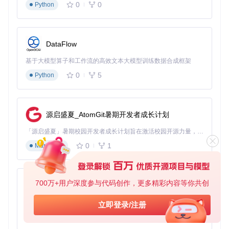
0
0
Python
DataFlow
基于大模型算子和工作流的高效文本大模型训练数据合成框架
0
5
Python
源启盛夏_AtomGit暑期开发者成长计划
「源启盛夏」暑期校园开发者成长计划旨在激活校园开源力量，通过积分激励、认证扶持、资源倾斜等形式，引导高校组织和开发者完成「入驻 — 建项目 — 做贡献 — 获认证 — 得资源」的完整闭环。无论你是想带领社团入驻平台的组织者，还是希望用代码贡献证明自己的开发者，都能在这里找到属于你的成长路径。
0
1
Markdown
700万+用户深度参与代码创作，更多精彩内容等你共创
py-xiaozhi
基于Python的Xiaozhi AI，适用于想要完整Xiaozhi体验而无需拥有专用硬件的用户。
立即登录/注册
0
1
Python