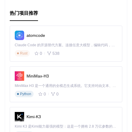
热门项目推荐
atomcode
Claude Code 的开源替代方案。连接任意大模型，编辑代码，运行命令，自动验证 — 全自动执行。用 Rust 构建，极致性能。 ｜ An open-source alternative to Claude Code. Connect any LLM, edit code, run commands, and verify changes — autonomously. Built in Rust for speed. Get Started
0
538
Rust
MiniMax-H3
MiniMax H3 是一个通用的全模态生成系统。它支持对由文本、图像、视频和音频组成的多模态上下文进行统一理解，并能生成分辨率高达 2K、时长可达 15 秒的带原生立体声音频的视频。得益于面向任务泛化的系统设计，H3 在预训练阶段就已具备广泛的多模态上下文理解与生成能力，能够出色地执行复杂的多模态指令。
0
0
Python
Kimi-K3
Kimi K3 是Kimi能力最强的模型：这是一个拥有 2.8 万亿参数的混合专家（MoE）模型，具备原生视觉理解能力，并支持 100 万 token 的上下文窗口。