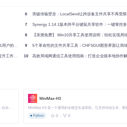
6
突破传输壁垒：LocalSend让跨设备文件共享不再受
B）
r/transfers.db
中，重启后自动恢复
7
Synergy 1.14.1版本跨平台键鼠共享软件：一键掌控多电脑
8
【亲测免费】 Win10共享工具使用说明：轻松实现局域网共享，
户的福音！
9
5个革命性的文件共享工具：CHFSGUI图形界面让局域网分享效
件或云盘，存在延迟与网络依赖问题。Warpinator的解决方案：
工作效率
10
高效局域网通信工具使用指南：打造企业级本地协作
模式
地址，支持快速筛选
MiniMax-H3
Claude Code 的开源替代方案。连接任意大模型，编辑代码，运行命令，自动验证 — 全自动执行。用 Rust 构建，极致性能。 ｜ An open-source alternative to Claude Code. Connect any LLM, edit code, run commands, and verify changes — autonomously. Built in Rust for speed. Get Started
nator相比传统DLNA方案的优势：
0
0
Python
）