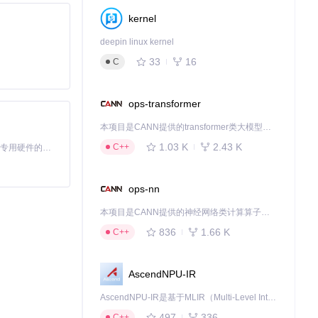
kernel
U占用。
deepin linux kernel
33
16
C
ops-transformer
本项目是CANN提供的transformer类大模型算子库，实现网络在NPU上加速计算。
1.03 K
2.43 K
C++
基于Python的Xiaozhi AI，适用于想要完整Xiaozhi体验而无需拥有专用硬件的用户。
ops-nn
本项目是CANN提供的神经网络类计算算子库，实现网络在NPU上加速计算。
836
1.66 K
C++
AscendNPU-IR
AscendNPU-IR是基于MLIR（Multi-Level Intermediate Representation）构建的，面向昇腾亲和算子编译时使用的中间表示，提供昇腾完备表达能力，通过编译优化提升昇腾AI处理器计算效率，支持通过生态框架使能昇腾AI处理器与深度调优
497
336
C++