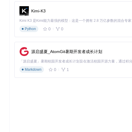
格式兼容
：无需转码直接传输MKV、ISO等高清格式文件
操作简化
：电视端接收确认后自动保存至指定目录
Kimi-K3
💡
技术小贴士
：在 Preferences 中开启"Use compressi
开发团队：代码与构建产物高效同步
0
0
Python
开发团队内部经常需要共享编译产物或调试日志。Warpinator
排除规则
：支持通过
.warpignore
文件排除
node_modules
源启盛夏_AtomGit暑期开发者成长计划
命令行集成
：提供
warpinator-cli send <file> --to <
传输历史
：自动记录过去30天的传输记录，支持一键重传
0
1
Markdown
技术解析：从协议到性能的深度剖析
实现原理：三层架构的协同设计
Warpinator采用模块化架构，核心分为发现层、传输层和应用层
层级
核心技术
功能职责
发现层
设备自动发现与服务注册
Zeroconf/Bonjour
传输层
二进制协议通信与数据传输
gRPC + Protobuf
应用层
用户界面与交互逻辑
GTK + Python