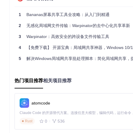
块校验
：采用CRC32算法验证已传输数据块完整性
1
Bananas屏幕共享工具全攻略：从入门到精通
增量传输
：仅重传损坏或缺失的文件分片（默认分片大小为1M
状态持久化
：传输进度保存在
~/.local/share/warpinato
2
无感化局域网文件传输：Warpinator的去中心化共享革新
场景化应用：从办公到家庭的全场景覆盖
3
Warpinator：高效安全的跨设备文件传输工具
企业会议室：多设备协作传输方案
4
【免费下载】 开源宝典：局域网共享神器，Windows 10/11用
在会议场景中，参会者需快速共享演示文稿与素材。传统方式依赖邮
5
解决Windows局域网共享批处理脚本：简化局域网共享，提升
会议主持人设置临时组代码（如"MEET2023"）并开启接收
参会者输入组代码后，通过拖拽即可发送文件至主持人设备
支持实时显示传输进度，完成后自动弹出通知
热门项目推荐
相关项目推荐
图1：局域网内设备发现界面，显示在线设备名称、工作组及IP
atomcode
家庭娱乐：4K视频跨设备无缝流转
家庭环境中，NAS存储的4K电影需要传输到智能电视播放。Warpi
0
536
Rust
传输速度
：实测千兆网络环境下达到94MB/s（接近理论极限