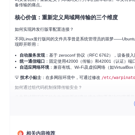
备传输的痛点。
核心价值：重新定义局域网传输的三个维度
如何实现跨发行版零配置连接？
不同Linux发行版间的文件共享曾是系统管理员的噩梦——Ubuntu
现即开即用：
自动服务发现
：基于 zeroconf 协议（RFC 6762），设
统一通信端口
：固定使用42000（传输）和42001（认证）
自适应网络环境
：兼容有线、Wi-Fi及虚拟网络（如VirtualBox H
💡
技术小贴士
：在多网段环境中，可通过修改
/etc/warpinat
如何通过组代码机制保障传输安全？
公共局域网环境下的文件传输面临"意外接收"和"恶意访问"双重风险
动态验证
：仅相同组代码的设备可建立连接，代码支持数字与
传输加密
：采用AES-256算法对文件内容进行端到端加密
权限控制
：接收文件前需手动确认，支持"全部接受"和"单个
如何实现TB级文件的断点续传？
相关内容推荐
面对大型视频素材或备份文件，传输中断意味着时间与带宽的双重浪费