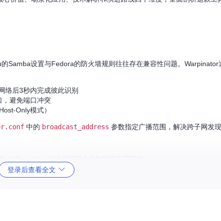
的Samba设置与Fedora的防火墙规则往往存在兼容性问题。Warpinat
备接入网络后3秒内完成彼此识别
端口，避免端口冲突
ost-Only模式）
or.conf
中的
broadcast_address
参数指定广播范围，解决跨子网发
。Warpinator的组代码安全机制提供三层防护：
登录后查看全文
字母组合（最长8位）
拒绝"细粒度操作
。Warpinator的断点续传机制包含：