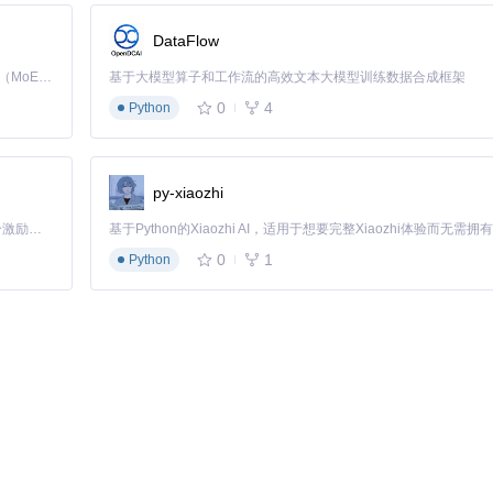
DataFlow
on when possible"选项，可将文本类文件体积压缩40%-60%，但会略微增加CP
Kimi K3 是Kimi能力最强的模型：这是一个拥有 2.8 万亿参数的混合专家（MoE）模型，具备原生视觉理解能力，并支持 100 万 token 的上下文窗口。
基于大模型算子和工作流的高效文本大模型训练数据合成框架
0
4
Python
针对开发者的优化包括：
、
.git
等目录
py-xiaozhi
device>
命令行工具
「源启盛夏」暑期校园开发者成长计划旨在激活校园开源力量，通过积分激励、认证扶持、资源倾斜等形式，引导高校组织和开发者完成「入驻 — 建项目 — 做贡献 — 获认证 — 得资源」的完整闭环。无论你是想带领社团入驻平台的组织者，还是希望用代码贡献证明自己的开发者，都能在这里找到属于你的成长路径。
0
1
Python
：