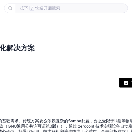
按下
快速开启搜索
/
感化解决方案
基础需求。传统方案要么依赖复杂的Samba配置，要么受限于U盘等物
-3.0协议（GNU通用公共许可证第3版）），通过 zeroconf 技术实现设备
核心价值、场景化应用、技术解析和演进路线四个维度，全面剖析这款工