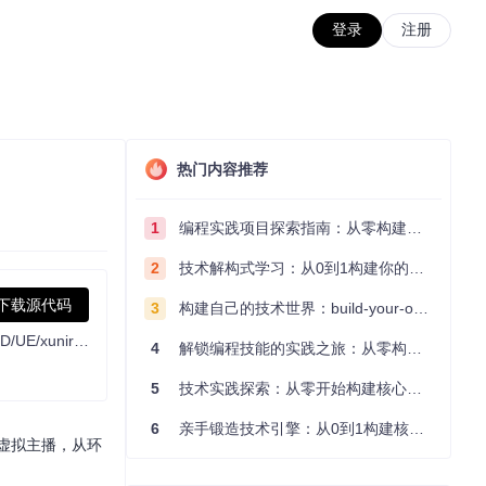
登录
注册
热门内容推荐
1
编程实践项目探索指南：从零构建技术能力体系
2
技术解构式学习：从0到1构建你的编程知识体系
下载源代码
3
构建自己的技术世界：build-your-own-x项目的实践探索指南
AI Vtuber是一个由 【ChatterBot/ChatGPT/claude/langchain/chatglm/text-gen-webui/闻达/千问/kimi/ollama】 驱动的虚拟主播【Live2D/UE/xuniren】，可以在 【Bilibili/抖音/快手/微信视频号/拼多多/斗鱼/YouTube/twitch/TikTok】 直播中与观众实时互动 或 直接在本地进行聊天。它使用TTS技术【edge-tts/VITS/elevenlabs/bark/bert-vits2/睿声】生成回答并可以选择【so-vits-svc/DDSP-SVC】变声；指令协同SD画图。
4
解锁编程技能的实践之旅：从零构建你的技术世界
5
技术实践探索：从零开始构建核心系统的实践指南
6
亲手锻造技术引擎：从0到1构建核心系统的实践指南
属虚拟主播，从环