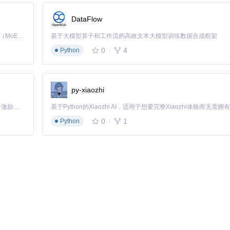
DataFlow
Kimi K3 是Kimi能力最强的模型：这是一个拥有 2.8 万亿参数的混合专家（MoE）模型，具备原生视觉理解能力，并支持 100 万 token 的上下文窗口。
基于大模型算子和工作流的高效文本大模型训练数据合成框架
0
4
Python
py-xiaozhi
和噪声抑制，为虚拟主播提供精准的语音交互能力
「源启盛夏」暑期校园开发者成长计划旨在激活校园开源力量，通过积分激励、认证扶持、资源倾斜等形式，引导高校组织和开发者完成「入驻 — 建项目 — 做贡献 — 获认证 — 得资源」的完整闭环。无论你是想带领社团入驻平台的组织者，还是希望用代码贡献证明自己的开发者，都能在这里找到属于你的成长路径。
0
1
Python
，涵盖问候、思考、惊讶等场景。
基础配置：