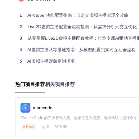
config.json
：全局配置文件
⚠️ 重要提示：Windows用户需注意文件路径中不得包含中
1
AI-Vtuber功能配置指南：自定义虚拟主播实现全攻略
模型文件格式解析
2
Live2D虚拟主播配置全流程指南：从需求分析到交互优化
Live2D模型采用分层设计，主要包含以下关键文件：
3
从零掌握Live2D虚拟主播配置教程：打造专属AI驱动直播
.moc3
：模型骨架定义文件，包含骨骼结构与动画参数
4
AI虚拟主播从零搭建指南：从模型配置到实时互动全流程
.model3.json
：模型配置清单，定义纹理、动作和物理参数
.exp3.json
：表情定义文件，控制面部表情变化
5
AI虚拟主播形象定制指南
.motion3.json
：动作数据文件，存储骨骼动画序列
Live2D模型纹理分层结构，展示Haru角色的肢体、面部特征
热门项目推荐
相关项目推荐
核心功能：AI虚拟主播的技术架构
如何实现虚拟形象的自然交互？AI-Vtuber系统通过模块化架
atomcode
系统架构解析
0
535
Rust
AI-Vtuber系统完整架构，展示从用户输入到虚拟形象输出