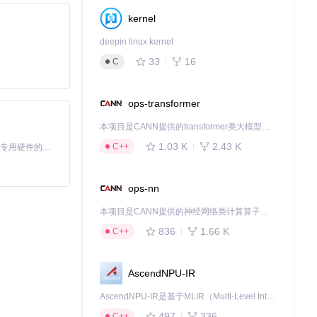
kernel
deepin linux kernel
33
16
C
ops-transformer
本项目是CANN提供的transformer类大模型算子库，实现网络在NPU上加速计算。
1.03 K
2.43 K
C++
基于Python的Xiaozhi AI，适用于想要完整Xiaozhi体验而无需拥有专用硬件的用户。
ops-nn
本项目是CANN提供的神经网络类计算算子库，实现网络在NPU上加速计算。
836
1.66 K
C++
AscendNPU-IR
AscendNPU-IR是基于MLIR（Multi-Level Intermediate Representation）构建的，面向昇腾亲和算子编译时使用的中间表示，提供昇腾完备表达能力，通过编译优化提升昇腾AI处理器计算效率，支持通过生态框架使能昇腾AI处理器与深度调优
497
336
C++