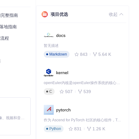
项目优选
收起
的完整指南
业落地指南
docs
全流程
暂无描述
843
5.64 K
Markdown
南
kernel
openEuler内核是openEuler操作系统的核心，既是系统性能与稳定性的基石，也是连接处理器、设备与服务的桥梁。
507
539
C
pytorch
MiniMax H3 是一个通用的全模态生成系统。它支持对由文本、图像、视频和音频组成的多模态上下文进行统一理解，并能生成分辨率高达 2K、时长可达 15 秒的带原生立体声音频的视频。得益于面向任务泛化的系统设计，H3 在预训练阶段就已具备广泛的多模态上下文理解与生成能力，能够出色地执行复杂的多模态指令。
作为 Ascend for PyTorch 社区的核心组件，TorchNPU 是昇腾专为 PyTorch 打造的深度学习适配插件，使 PyTorch 框架能够直接调用昇腾 NPU，为开发者提供昇腾 AI 处理器的超强算力。
831
1.26 K
Python