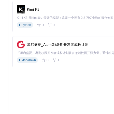
系统核心功能模块包括：
Kimi-K3
感知层
：基于SenseVoice技术的语音识别与情感分析
决策层
：大语言模型(LLM)驱动的对话决策系统
表现层
：Live2D渲染引擎与动作表情控制系统
0
0
Python
SenseVoice语音处理技术架构如下：
源启盛夏_AtomGit暑期开发者成长计划
SenseVoice语音处理技术架构，支持多语言识别、情感分析
模型动作与表情系统
0
1
Markdown
AI-Vtuber支持丰富的动作响应机制：
空闲动作
：无交互时自动播放的待机动画
触发动作
：特定关键词或用户行为触发的响应动画
语音同步
：基于TTS输出的口型自动匹配
每个模型包含独立的动作库，如Hiyori模型提供10种基础动作
实践操作：Live2D模型配置步骤
如何快速切换虚拟形象？通过以下步骤可实现模型的无缝切换与