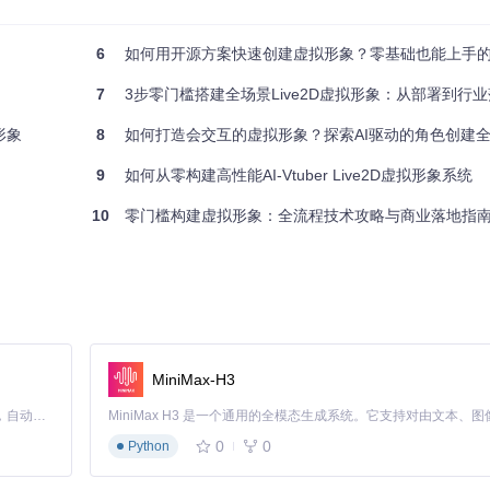
文或特殊字符，否则可能导致模型加载异常。
6
如何用开源方案快速创建虚拟形象？零基础也能上手
7
3步零门槛搭建全场景Live2D虚拟形象：从部署到行
形象
8
如何打造会交互的虚拟形象？探索AI驱动的角色创建
9
如何从零构建高性能AI-Vtuber Live2D虚拟形象系统
10
零门槛构建虚拟形象：全流程技术攻略与商业落地指
等独立元素，支持精细的动画控制
构实现语音、视觉和交互的深度融合：
MiniMax-H3
Claude Code 的开源替代方案。连接任意大模型，编辑代码，运行命令，自动验证 — 全自动执行。用 Rust 构建，极致性能。 ｜ An open-source alternative to Claude Code. Connect any LLM, edit code, run commands, and verify changes — autonomously. Built in Rust for speed. Get Started
0
0
Python
的全链路处理流程，包含语音识别、自然语言处理、动作生成等核心模块