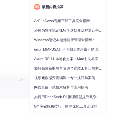
最新内容推荐
AcFunDown视频下载工具完全指南
还在为数字笔记抓狂？这款开源神器让手写批注效率提升300%
Windows笔记本电池健康管理全指南：从根源解决电池损耗问题
gmx_MMPBSA分子间相互作用索引错误的深度诊断与解决
Axure RP 11 本地化方案：Mac中文界面优化与原型设计工具汉化全指南
如何高效获取教育资源？这款工具让教材下载效率提升80%
视频元数据深度编辑：专业技巧与案例
网盘直链下载技术解析与应用指南
如何用DeepSeek-R1推理模型提升复杂任务解决能力：完整指南
5个突破瓶颈技巧：硬件优化工具让你的电脑性能提升30%