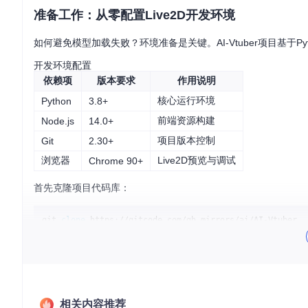
准备工作：从零配置Live2D开发环境
如何避免模型加载失败？环境准备是关键。AI-Vtuber项目基于
开发环境配置
依赖项
版本要求
作用说明
核心运行环境
Python
3.8+
前端资源构建
Node.js
14.0+
项目版本控制
Git
2.30+
浏览器
Live2D预览与调试
Chrome 90+
首先克隆项目代码库：
git 
clone
cd
项目目录结构采用模块化设计，核心资源位于以下路径：
Live2D/
：虚拟形象渲染核心
utils/
：功能工具集
相关内容推荐