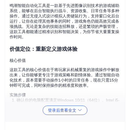
鸣潮智能自动化工具是一款基于先进图像识别技术的游戏辅助
系统，能够在后台智能执行战斗、资源收集、日常任务等多种
操作。通过无侵入式设计模拟人类键鼠行为，支持窗口化后台
运行，让你在处理其他事务的同时，游戏角色仍能高效完成各
项挑战。无论是复杂的技能连招释放，还是繁琐的声骸管理，
这款工具都能通过精准识别和智能决策，为你节省大量重复操
作时间。
价值定位：重新定义游戏体验
核心价值
这款工具的核心价值在于将玩家从机械重复的游戏操作中解放
出来，让你能够更专注于游戏策略和剧情体验。通过智能自动
化技术，原本需要手动操作1小时的日常任务，现在只需15分
钟即可完成，同时保持操作的精准度和效率。
实施步骤
确认你的电脑配置满足Windows 10/11（64位）、Intel i5-
8400或AMD Ryzen 5 2600以上处理器、8GB以上内存
登录后查看全文
安装必要的依赖组件：.NET Framework 4.8 runtime和VC
++ 2022可再发行组件包
从官方渠道获取工具程序并解压至纯英文路径
注意事项