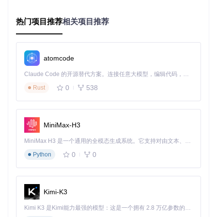
校准。虽然工具支持后台运行，但建议在复杂任务时保持游戏
窗口可见，以获得最佳性能。
热门项目推荐
相关项目推荐
💡 实用技巧：定期更新图像识别模型可以显著提高识别准确
率。你可以通过工具的"检查更新"功能获取最新的模型文件。
atomcode
实施路径：3步构建智能工作流
Claude Code 的开源替代方案。连接任意大模型，编辑代码，运行命令，自动验证 — 全自动执行。用 Rust 构建，极致性能。 ｜ An open-source alternative to Claude Code. Connect any LLM, edit code, run commands, and verify changes — autonomously. Built in Rust for speed. Get Started
0
538
Rust
核心价值
通过三步简单操作，你就能构建起完整的游戏自动化工作流，
从环境准备到任务执行，全程无需专业技术知识。
MiniMax-H3
实施步骤
MiniMax H3 是一个通用的全模态生成系统。它支持对由文本、图像、视频和音频组成的多模态上下文进行统一理解，并能生成分辨率高达 2K、时长可达 15 秒的带原生立体声音频的视频。得益于面向任务泛化的系统设计，H3 在预训练阶段就已具备广泛的多模态上下文理解与生成能力，能够出色地执行复杂的多模态指令。
🔧 第一步：获取项目代码
0
0
Python
git 
clone
cd
Kimi-K3
🔧 第二步：安装依赖包
Kimi K3 是Kimi能力最强的模型：这是一个拥有 2.8 万亿参数的混合专家（MoE）模型，具备原生视觉理解能力，并支持 100 万 token 的上下文窗口。