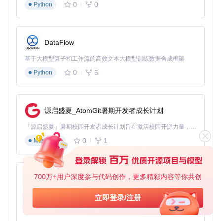
0
0
Python
# 创建虚拟环境（可选但推荐）
python -m venv venv

venv\Scripts\activate  
# Windows系统
# 安装依赖
DataFlow
基于大模型算子和工作流的高效文本大模型训练数据合成框架
🔧 第三步：启动程序
0
5
Python
# 正常启动
# 调试模式（显示识别框）
源启盛夏_AtomGit暑期开发者成长计划
注意事项
「源启盛夏」暑期校园开发者成长计划旨在激活校园开源力量，通过积分激励、认证扶持、资源倾斜等形式，引导高校组织和开发者完成「入驻 — 建项目 — 做贡献 — 获认证 — 得资源」的完整闭环。无论你是想带领社团入驻平台的组织者，还是希望用代码贡献证明自己的开发者，都能在这里找到属于你的成长路径。
0
1
Markdown
⚠️ 启动程序后，你需要在设置界面完成以下配置：选择游戏分
辨率、校准游戏窗口位置、启用所需的自动化模块，最后点
击"保存配置"并重启程序。
700万+用户深度参与代码创作，更多精彩内容等你共创
py-xiaozhi
💡 实用技巧：调试模式下，你可以直观地看到工具的识别效
果，帮助你判断是否需要调整游戏设置或重新校准。
基于Python的Xiaozhi AI，适用于想要完整Xiaozhi体验而无需拥有专用硬件的用户。
立即登录/注册
0
1
场景应用：释放游戏潜力
Python