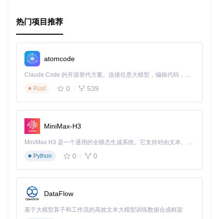
热门项目推荐
atomcode
Claude Code 的开源替代方案。连接任意大模型，编辑代码，运行命令，自动验证 — 全自动执行。用 Rust 构建，极致性能。 ｜ An open-source alternative to Claude Code. Connect any LLM, edit code, run commands, and verify changes — autonomously. Built in Rust for speed. Get Started
0
539
Rust
MiniMax-H3
MiniMax H3 是一个通用的全模态生成系统。它支持对由文本、图像、视频和音频组成的多模态上下文进行统一理解，并能生成分辨率高达 2K、时长可达 15 秒的带原生立体声音频的视频。得益于面向任务泛化的系统设计，H3 在预训练阶段就已具备广泛的多模态上下文理解与生成能力，能够出色地执行复杂的多模态指令。
0
0
Python
DataFlow
基于大模型算子和工作流的高效文本大模型训练数据合成框架