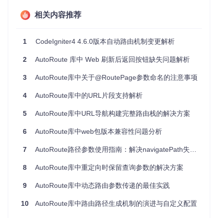
巨大的加分项。
相关内容推荐
项目特点
1
CodeIgniter4 4.6.0版本自动路由机制变更解析
零配置路由
：仅需遵循命名规范，添加新的操作类即可自
动创建路由。
2
AutoRoute 库中 Web 刷新后返回按钮缺失问题解析
动态参数处理
：自动根据方法的类型提示解析动态URL参
数。
3
AutoRoute库中关于@RoutePage参数命名的注意事项
极快执行速度
：性能测试显示，较之同类工具，提供更快
的路由解析。
4
AutoRoute库中的URL片段支持解析
智能化URL生成
：基于类名称即可生成对应的URL路径。
内置HEAD请求支持
：无缝支持HTTP HEAD请求，无需额
5
AutoRoute库中URL导航构建完整路由栈的解决方案
外配置。
PSR-4兼容
：遵循现代PHP标准，易于融入现有项目结
6
AutoRoute库中web包版本兼容性问题分析
构。
7
AutoRoute路径参数使用指南：解决navigatePath失败问题
AutoRoute重新定义了PHP路由的简洁与效能，为开发者提供
了一个既高效又便捷的解决方案。无论是新项目启动还是现有
8
AutoRoute库中重定向时保留查询参数的解决方案
系统的优化升级，AutoRoute都是一个值得尝试的优秀选择，
让开发者更加专注于业务逻辑，而非繁复的路由配置之中。现
9
AutoRoute库中动态路由参数传递的最佳实践
在就加入这个高效的开发潮流，让你的PHP应用路由管理变得
前所未有的轻松吧！
10
AutoRoute库中路由路径生成机制的演进与自定义配置