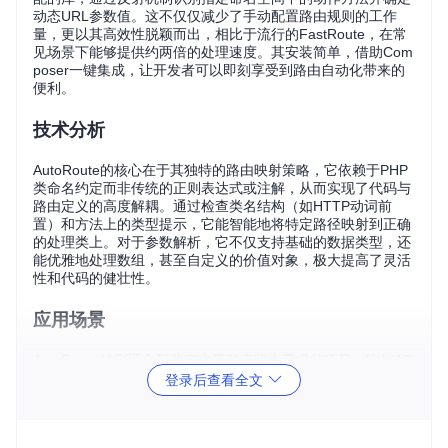
动态URL参数值。这不仅仅减少了手动配置路由规则的工作
量，更以其高效性脱颖而出，相比于流行的FastRoute，在常
见场景下能够提供约两倍的处理速度。其安装简单，借助Com
poser一键集成，让开发者可以即刻享受到路由自动化带来的
便利。
技术分析
AutoRoute的核心在于其独特的路由映射策略，它依赖于PHP
类命名约定而非传统的正则表达式或注解，从而实现了代码与
路由定义的高度解耦。通过检查类名结构（如HTTP动词前
置）和方法上的类型提示，它能智能地将特定路径映射到正确
的处理类上。对于参数解析，它不仅支持基础的数据类型，还
能优雅地处理数组，甚至自定义的价值对象，极大提高了灵活
性和代码的健壮性。
应用场景
AutoRoute特别适合那些有大量动态路由需求的项目，比如AP
I服务、复杂的Web应用等。特别是在快速迭代的开发环境
登录后查看全文
中，它的低维护成本特性意味着每次添加或修改操作逻辑时，
无需手动更新路由表，极大地提升了开发效率。此外，对于需
要高性能响应的服务来说，AutoRoute的高性能特征也是一个