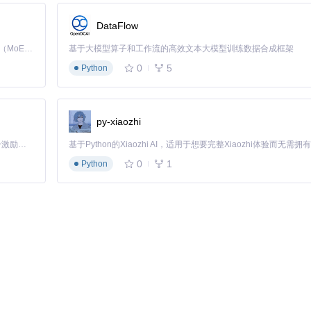
DataFlow
特殊配置
注意事项
Kimi K3 是Kimi能力最强的模型：这是一个拥有 2.8 万亿参数的混合专家（MoE）模型，具备原生视觉理解能力，并支持 100 万 token 的上下文窗口。
基于大模型算子和工作流的高效文本大模型训练数据合成框架
需安装CUDA工具包
检测前关闭硬件加速
s
0
5
Python
确保ROCM驱动正常
export GPU_MAX_HEAP_SIZE=100
无特殊配置
可能需要降低内存大小
py-xiaozhi
关闭其他应用
适合检测系统内存问题
「源启盛夏」暑期校园开发者成长计划旨在激活校园开源力量，通过积分激励、认证扶持、资源倾斜等形式，引导高校组织和开发者完成「入驻 — 建项目 — 做贡献 — 获认证 — 得资源」的完整闭环。无论你是想带领社团入驻平台的组织者，还是希望用代码贡献证明自己的开发者，都能在这里找到属于你的成长路径。
0
1
Python
免过热损坏。