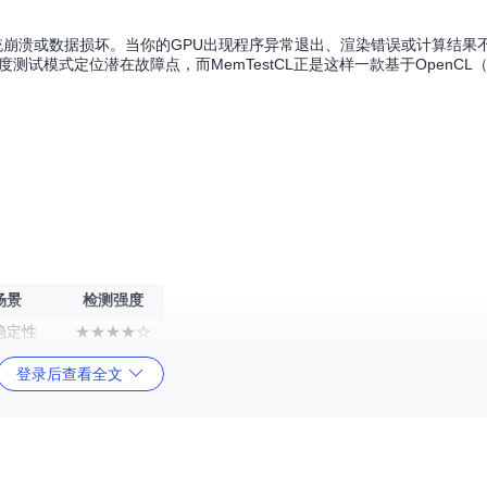
统崩溃或数据损坏。当你的GPU出现程序异常退出、渲染错误或计算结果
度测试模式定位潜在故障点，而MemTestCL正是这样一款基于OpenCL
场景
检测强度
稳定性
★★★★☆
线故障
★★★★★
登录后查看全文
总线问题
★★★☆☆
存储单元
★★☆☆☆
问模式，从而全面暴露潜在的硬件缺陷。