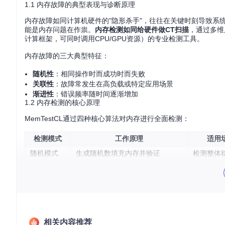
1.1 内存故障的典型表现与诊断原理
内存故障如同计算机硬件的"隐形杀手"，往往在关键时刻导致系
能是内存问题在作祟。
内存检测如同给硬件做CT扫描
，通过多维
计算框架，可同时调用CPU/GPU资源）的专业检测工具。
内存故障的三大典型特征：
随机性
：相同操作时而成功时而失败
关联性
：故障常发生在高负载或特定应用场景
渐进性
：错误频率随时间逐渐增加
1.2 内存检测的核心原理
MemTestCL通过四种核心算法对内存进行全面检测：
检测模式
工作原理
适用
随机模式
生成随机数填充内存并验证
检测整体
步行位模式
单一位在内存中移动并验证
检测地址
逆序模式
填充数据后按逆序读取验证
检测数据
固定模式
使用固定值（0xAA, 0x55等）填充
检测基本
这些检测模式组合使用，能够模拟真实应用场景中的各种内存访
相关内容推荐