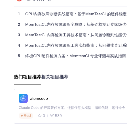
1.3 故障诊断的操作步骤
目标
1
：确认系统中是否存在内存故障
GPU内存故障诊断实战指南：基于MemTestCL的硬件稳定性
前置条件
：已安装OpenCL运行时环境和显卡驱动
2
MemTestCL内存故障诊断全攻略：从基础检测到专家级优
# 1. 获取工具源码
3
MemTestCL内存检测工具技术指南：从问题诊断到性能优
git 
clone
cd
 memtestCL

4
MemTestCL内存故障诊断工具实战指南：从问题排查到
# 2. 编译适合Linux 64位系统的版本
5
终极GPU硬件检测方案：MemtestCL专业评测与实战指南
make -f Makefiles/Makefile.linux64

# 3. 执行基础诊断测试
热门项目推荐
相关项目推荐
预期结果
：程序启动后显示检测进度，包含设备信息、测试参数和实时结果。
地址、预期值和实际值。
atomcode
效果验证
：检查输出中是否有"ERROR"标记，记录错误发生的
二、解决方案：针对不同场景的检测策略
0
539
Rust
2.1 硬件兼容性矩阵