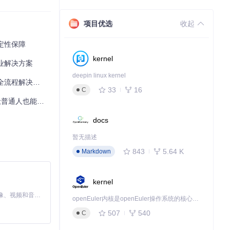
项目优选
收起
定性保障
kernel
行业解决方案
deepin linux kernel
流程解决方案
33
16
C
能玩转RAM体检
docs
暂无描述
843
5.64 K
Markdown
有错误，会显示错误
kernel
MiniMax H3 是一个通用的全模态生成系统。它支持对由文本、图像、视频和音频组成的多模态上下文进行统一理解，并能生成分辨率高达 2K、时长可达 15 秒的带原生立体声音频的视频。得益于面向任务泛化的系统设计，H3 在预训练阶段就已具备广泛的多模态上下文理解与生成能力，能够出色地执行复杂的多模态指令。
openEuler内核是openEuler操作系统的核心，既是系统性能与稳定性的基石，也是连接处理器、设备与服务的桥梁。
507
540
C