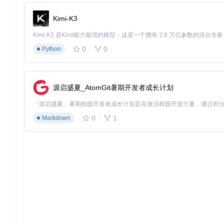
不同品牌和类型的硬件需要采用差异化的检测策略：
Kimi-K3
硬件类型
推荐检测参数
NVIDIA GPU
./memtestcl 1024 200 --pattern walking_one
0
0
Python
AMD GPU
./memtestcl 768 150 --pattern random
Intel集成GPU
./memtestcl 256 100 --pattern inverse
源启盛夏_AtomGit暑期开发者成长计划
CPU内存
./memtestcl 512 100 --cpu-only
2.2 新购硬件验收检测流程
0
1
Markdown
⚠️
风险提示
：检测过程会使硬件满载运行，请确保散热良好，避
目标
：全面验证新购GPU的内存稳定性
前置条件
：已完成基础编译和环境配置
# 1. 列出系统中的OpenCL设备
./memtestcl --list-devices

# 2. 针对特定设备执行全面检测（假设设备ID为1）
./memtestcl --device 1 2048 300 --pattern all
