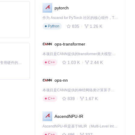
pytorch
作为 Ascend for PyTorch 社区的核心组件，TorchNPU 是昇腾专为 PyTorch 打造的深度学习适配插件，使 PyTorch 框架能够直接调用昇腾 NPU，为开发者提供昇腾 AI 处理器的超强算力。
835
1.26 K
Python
ops-transformer
本项目是CANN提供的transformer类大模型算子库，实现网络在NPU上加速计算。
1.03 K
2.44 K
C++
基于Python的Xiaozhi AI，适用于想要完整Xiaozhi体验而无需拥有专用硬件的用户。
ops-nn
本项目是CANN提供的神经网络类计算算子库，实现网络在NPU上加速计算。
839
1.67 K
C++
AscendNPU-IR
AscendNPU-IR是基于MLIR（Multi-Level Intermediate Representation）构建的，面向昇腾亲和算子编译时使用的中间表示，提供昇腾完备表达能力，通过编译优化提升昇腾AI处理器计算效率，支持通过生态框架使能昇腾AI处理器与深度调优
496
337
C++