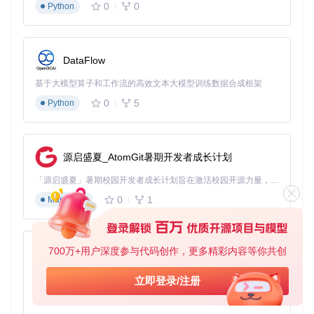
克隆项目仓库：
git clone https://gitcode.com/Gi
0
0
Python
tHub_Trending/cu/cursor-free-vip
安装依赖包：
pip install -r requirements.txt
一键启动与基础配置
Windows系统：双击
scripts/install.ps1
DataFlow
Linux/macOS系统：终端执行
chmod +x scripts/inst
all.sh && ./scripts/install.sh
基于大模型算子和工作流的高效文本大模型训练数据合成框架
首次启动后，工具会自动：
0
5
Python
检测系统环境兼容性
初始化配置文件
下载必要资源包
功能激活与验证流程
源启盛夏_AtomGit暑期开发者成长计划
在主菜单选择"注册新账户"(选项2)
选择注册方式(Google/GitHub/自定义邮箱)
「源启盛夏」暑期校园开发者成长计划旨在激活校园开源力量，通过积分激励、认证扶持、资源倾斜等形式，引导高校组织和开发者完成「入驻 — 建项目 — 做贡献 — 获认证 — 得资源」的完整闭环。无论你是想带领社团入驻平台的组织者，还是希望用代码贡献证明自己的开发者，都能在这里找到属于你的成长路径。
等待账户创建与Pro权限激活
0
1
Markdown
验证功能：打开Cursor编辑器，检查是否显示"Pro"标识
700万+用户深度参与代码创作，更多精彩内容等你共创
py-xiaozhi
高级使用技巧与最佳实践
基于Python的Xiaozhi AI，适用于想要完整Xiaozhi体验而无需拥有专用硬件的用户。
立即登录/注册
多账户轮换策略
0
1
Python
为避免单一账户使用过度，建议：