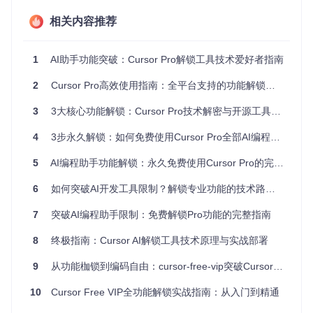
三大核心技术优势深度剖析
相关内容推荐
智能账户生命周期管理
1
AI助手功能突破：Cursor Pro解锁工具技术爱好者指南
传统破解工具往往采用单一账户方案，容易被官方检测。Curs
or Free VIP的[account_manager.py]实现了：
2
Cursor Pro高效使用指南：全平台支持的功能解锁与个性化配置方案
自动注册临时邮箱账户
3
3大核心功能解锁：Cursor Pro技术解密与开源工具功能优化深度指南
多账户轮换机制
账户健康度监控
4
3步永久解锁：如何免费使用Cursor Pro全部AI编程功能
异常账户自动注销
5
AI编程助手功能解锁：永久免费使用Cursor Pro的完整指南
这种动态管理模式使每个账户的使用强度控制在安全阈值内，
大幅降低检测风险。
6
如何突破AI开发工具限制？解锁专业功能的技术路径解析
机器标识动态伪装技术
7
突破AI编程助手限制：免费解锁Pro功能的完整指南
当系统提示"Too many free trial accounts used on this machi
8
终极指南：Cursor AI解锁工具技术原理与实战部署
ne"时，[restore_machine_id.py]模块通过以下步骤重置硬件
指纹：
9
从功能枷锁到编码自由：cursor-free-vip突破Cursor Pro限制全指南
定位并修改系统级机器ID存储
10
Cursor Free VIP全功能解锁实战指南：从入门到精通
清理应用缓存与注册表残留
生成新的硬件特征组合