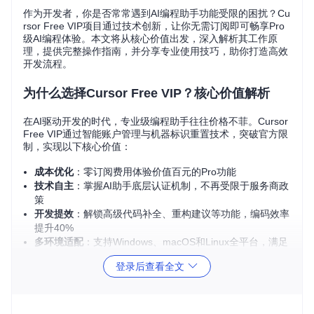
作为开发者，你是否常常遇到AI编程助手功能受限的困扰？Cu
rsor Free VIP项目通过技术创新，让你无需订阅即可畅享Pro
级AI编程体验。本文将从核心价值出发，深入解析其工作原
理，提供完整操作指南，并分享专业使用技巧，助你打造高效
开发流程。
为什么选择Cursor Free VIP？核心价值解析
在AI驱动开发的时代，专业级编程助手往往价格不菲。Cursor
Free VIP通过智能账户管理与机器标识重置技术，突破官方限
制，实现以下核心价值：
成本优化
：零订阅费用体验价值百元的Pro功能
技术自主
：掌握AI助手底层认证机制，不再受限于服务商政
策
开发提效
：解锁高级代码补全、重构建议等功能，编码效率
提升40%
多环境适配
：支持Windows、macOS和Linux全平台，满足
不同开发场景需求
登录后查看全文
该工具通过[account_manager.py]模块实现账户生命周期管
理，结合[reset_machine_manual.py]的硬件指纹重置技术，
构建了完整的权限绕过方案。