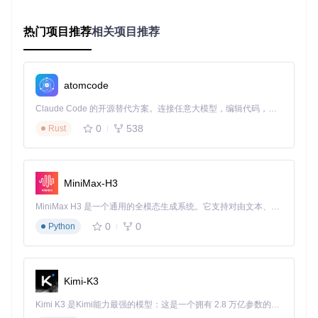
验证伪装效果并生成报告
热门项目推荐
相关项目推荐
这种底层级别的硬件标识修改，比传统的文件删除方式更彻
底、更持久。
版本兼容性自适应系统
atomcode
官方频繁更新常常导致破解工具失效，而[bypass_version.py]
模块通过：
Claude Code 的开源替代方案。连接任意大模型，编辑代码，运行命令，自动验证 — 全自动执行。用 Rust 构建，极致性能。 ｜ An open-source alternative to Claude Code. Connect any LLM, edit code, run commands, and verify changes — autonomously. Built in Rust for speed. Get Started
0
538
Rust
版本特征码动态识别
API调用模式智能适配
关键函数钩子注入
协议加密方式实时解析
MiniMax-H3
确保工具在Cursor各版本间平滑过渡，无需等待开发者手动更
MiniMax H3 是一个通用的全模态生成系统。它支持对由文本、图像、视频和音频组成的多模态上下文进行统一理解，并能生成分辨率高达 2K、时长可达 15 秒的带原生立体声音频的视频。得益于面向任务泛化的系统设计，H3 在预训练阶段就已具备广泛的多模态上下文理解与生成能力，能够出色地执行复杂的多模态指令。
新。
0
0
Python
从零开始的实战部署指南
Kimi-K3
环境准备与依赖安装
Kimi K3 是Kimi能力最强的模型：这是一个拥有 2.8 万亿参数的混合专家（MoE）模型，具备原生视觉理解能力，并支持 100 万 token 的上下文窗口。
确认Python 3.8+环境：
python --version