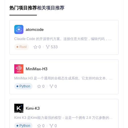
案，无论是音乐发烧友还是普通用户都能从中受益。
热门项目推荐
相关项目推荐
功能解析：如何实现采样率智能匹配？
LosslessSwitcher通过模块化设计实现核心功能。
音频设备管
atomcode
理
由
Quality/OutputDevices.swift
模块负责，该组件能
够识别并控制所有连接的音频输出设备；
媒体轨道分析
功能则
Claude Code 的开源替代方案。连接任意大模型，编辑代码，运行命令，自动验证 — 全自动执行。用 Rust 构建，极致性能。 ｜ An open-source alternative to Claude Code. Connect any LLM, edit code, run commands, and verify changes — autonomously. Built in Rust for speed. Get Started
由
Quality/MediaTrack.swift
实现，实时检测当前播放音
频的采样率规格；而
Quality/AppDelegate.swift
作为主控
0
533
Rust
制器，协调各模块工作，确保采样率切换的及时性和准确性。
MiniMax-H3
应用界面设计直观专业，黑色背景上显示多种采样率数值，中
MiniMax H3 是一个通用的全模态生成系统。它支持对由文本、图像、视频和音频组成的多模态上下文进行统一理解，并能生成分辨率高达 2K、时长可达 15 秒的带原生立体声音频的视频。得益于面向任务泛化的系统设计，H3 在预训练阶段就已具备广泛的多模态上下文理解与生成能力，能够出色地执行复杂的多模态指令。
央突出显示当前设置的96 kHz，红色PCM标识强调对无损音
频格式的支持，让用户一眼即可了解当前音频状态。
0
0
Python
场景应用：谁需要这款工具？
Kimi-K3
音乐发烧友的Hi-Fi解决方案
对于追求极致音质的用户，LosslessSwitcher确保每首音乐都
Kimi K3 是Kimi能力最强的模型：这是一个拥有 2.8 万亿参数的混合专家（MoE）模型，具备原生视觉理解能力，并支持 100 万 token 的上下文窗口。
能以其原生采样率播放。无论是24-bit/96kHz的高解析度音
0
0
Python