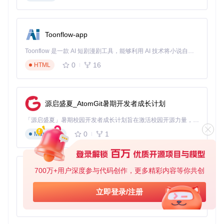
频，还是标准CD音质的44.1kHz文件，工具都能自动匹配最佳
设置，呈现音乐创作者原本的声音细节。
专业音频工作流优化
Toonflow-app
音频工程师和制作人在处理多采样率素材时，无需再频繁手动
切换系统设置。LosslessSwitcher在后台自动调整设备参数，
Toonflow 是一款 AI 短剧漫剧工具，能够利用 AI 技术将小说自动转化为剧本，并结合 AI 生成的图片和视频，实现高效的短剧创作。借助 Toonflow，可以轻松完成从文字到影像的全流程，让短剧制作变得更加智能与便捷。
确保监听设备始终与当前工作文件保持最佳匹配，提升工作效
0
16
HTML
率和音频处理精度。
普通用户的即开即用体验
即使是对音频技术了解有限的用户，也能享受到工具带来的便
源启盛夏_AtomGit暑期开发者成长计划
利。安装后无需任何配置，应用自动启动并在菜单栏显示当前
状态，全程后台运行，不干扰日常电脑使用，却能显著提升音
「源启盛夏」暑期校园开发者成长计划旨在激活校园开源力量，通过积分激励、认证扶持、资源倾斜等形式，引导高校组织和开发者完成「入驻 — 建项目 — 做贡献 — 获认证 — 得资源」的完整闭环。无论你是想带领社团入驻平台的组织者，还是希望用代码贡献证明自己的开发者，都能在这里找到属于你的成长路径。
乐聆听体验。
0
1
Markdown
技术亮点：无缝切换的实现原理
LosslessSwitcher的技术优势体现在三个关键方面：首先是
低
700万+用户深度参与代码创作，更多精彩内容等你共创
AionUi
延迟检测机制
，能够在音频播放开始前完成采样率分析；其次
是
平滑切换算法
，确保采样率变更过程中无音频中断或爆音；
免费、本地、开源的 24/7 全天候 Cowork 应用，以及适用于 Gemini CLI、Claude Code、Codex、OpenCode、Qwen Code、Goose CLI、Auggie 等的 OpenClaw | 🌟 喜欢就点star吧
立即登录/注册
最后是
轻量级设计
，应用仅占用少量系统资源，不会影响其他
0
6
TypeScript
应用运行。这些技术特性共同确保了工具的可靠性和高效性。