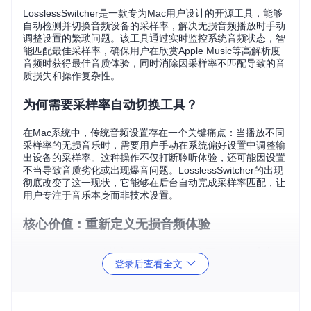
LosslessSwitcher是一款专为Mac用户设计的开源工具，能够
自动检测并切换音频设备的采样率，解决无损音频播放时手动
调整设置的繁琐问题。该工具通过实时监控系统音频状态，智
能匹配最佳采样率，确保用户在欣赏Apple Music等高解析度
音频时获得最佳音质体验，同时消除因采样率不匹配导致的音
质损失和操作复杂性。
为何需要采样率自动切换工具？
在Mac系统中，传统音频设置存在一个关键痛点：当播放不同
采样率的无损音乐时，需要用户手动在系统偏好设置中调整输
出设备的采样率。这种操作不仅打断聆听体验，还可能因设置
不当导致音质劣化或出现爆音问题。LosslessSwitcher的出现
彻底改变了这一现状，它能够在后台自动完成采样率匹配，让
用户专注于音乐本身而非技术设置。
核心价值：重新定义无损音频体验
LosslessSwitcher的核心价值体现在三个方面：首先，
全自动
登录后查看全文
化的采样率匹配
消除了人工操作需求；其次，
实时状态监控
确
保用户随时了解当前音频设备运行情况；最后，
广泛的设备兼
容性
支持从内置扬声器到专业USB DAC的各类音频输出设
备。这些特性共同构成了一个无缝、专业的音频优化解决方