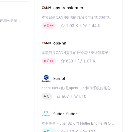
ops-transformer
本项目是CANN提供的transformer类大模型算子库，实现网络在NPU上加速计算。
「源启盛夏」暑期校园开发者成长计划旨在激活校园开源力量，通过积分激励、认证扶持、资源倾斜等形式，引导高校组织和开发者完成「入驻 — 建项目 — 做贡献 — 获认证 — 得资源」的完整闭环。无论你是想带领社团入驻平台的组织者，还是希望用代码贡献证明自己的开发者，都能在这里找到属于你的成长路径。
1.03 K
2.44 K
C++
ops-nn
本项目是CANN提供的神经网络类计算算子库，实现网络在NPU上加速计算。
839
1.67 K
C++
kernel
openEuler内核是openEuler操作系统的核心，既是系统性能与稳定性的基石，也是连接处理器、设备与服务的桥梁。
507
540
C
flutter_flutter
本仓库是 Flutter SDK 与 Flutter Engine 的 OpenHarmony 适配版本，由 CPF-Flutter 团队维护。开发者可使用熟悉的 Flutter 技术栈开发 OpenHarmony 应用，3.35.7 及以后的适配版本可基于本仓库源码构建支持 OpenHarmony 的 Flutter Engine。
1.13 K
304
Dart